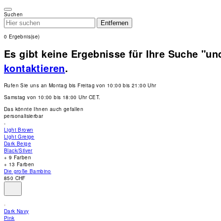
Please
note:
Suchen
This
Entfernen
website
includes
0
Ergebnis(se)
an
accessibility
Es gibt keine Ergebnisse für Ihre Suche "un
system.
Press
kontaktieren
.
Control-
F11
to
Rufen Sie uns an Montag bis Freitag von 10:00 bis 21:00 Uhr
adjust
the
Samstag von 10:00 bis 18:00 Uhr CET.
website
to
Das könnte Ihnen auch gefallen
people
personalisierbar
with
visual
Light Brown
disabilities
Light Greige
who
Dark Beige
are
Black/Silver
using
+ 9 Farben
a
+ 13 Farben
screen
Die große Bambino
reader;
850 CHF
Press
Control-
F10
to
open
Dark Navy
an
Pink