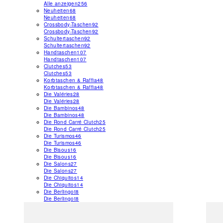
Alle anzeigen
256
Neuheiten
68
Neuheiten
68
Crossbody-Taschen
92
Crossbody-Taschen
92
Schultertaschen
92
Schultertaschen
92
Handtaschen
107
Handtaschen
107
Clutches
53
Clutches
53
Korbtaschen & Raffia
48
Korbtaschen & Raffia
48
Die Valéries
28
Die Valéries
28
Die Bambinos
48
Die Bambinos
48
Die Rond Carré Clutch
25
Die Rond Carré Clutch
25
Die Turismos
46
Die Turismos
46
Die Bisous
16
Die Bisous
16
Die Salons
27
Die Salons
27
Die Chiquitos
14
Die Chiquitos
14
Die Berlingot
8
Die Berlingot
8