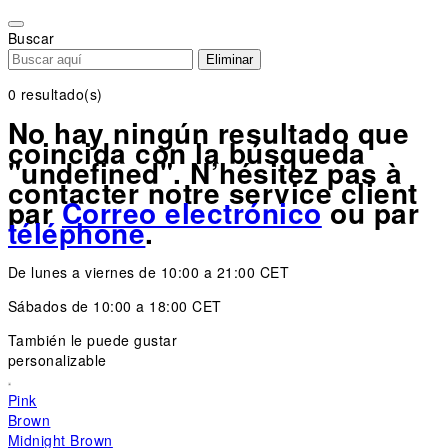
Please
note:
Buscar
This
Eliminar
website
includes
0 resultado(s)
an
No hay ningún resultado que
accessibility
coincida con la búsqueda
system.
"undefined". N’hésitez pas à
contacter notre service client
par
Correo electrónico
ou par
téléphone
.
De lunes a viernes de 10:00 a 21:00 CET
Sábados de 10:00 a 18:00 CET
También le puede gustar
personalizable
Pink
Brown
Midnight Brown