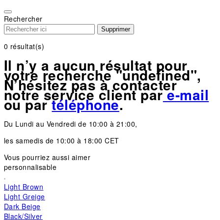
Please
note:
Rechercher
This
Supprimer
website
includes
0
résultat(s)
an
Il n’y a aucun résultat pour
accessibility
votre recherche "undefined",
system.
N’hésitez pas à contacter
notre service client par
e-mail
ou par
téléphone
.
Du Lundi au Vendredi de 10:00 à 21:00,
les samedis de 10:00 à 18:00 CET
Vous pourriez aussi aimer
personnalisable
Light Brown
Light Greige
Dark Beige
Black/Silver