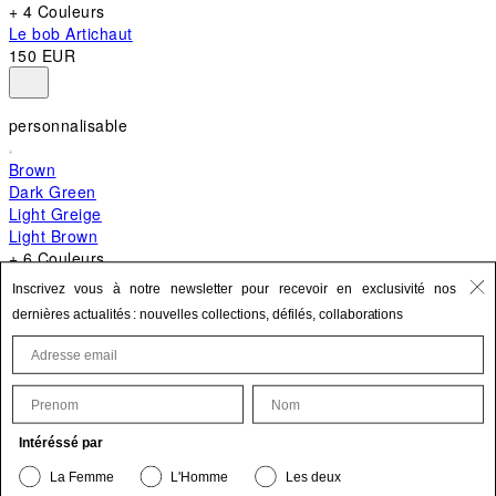
+ 4 Couleurs
Le bob Artichaut
150 EUR
personnalisable
Brown
Dark Green
Light Greige
Light Brown
+ 6 Couleurs
+ 10 Couleurs
Inscrivez vous à notre newsletter pour recevoir en exclusivité nos
Le Bambino
dernières actualités : nouvelles collections, défilés, collaborations
620 EUR
First Name
Last Name
Mettre à jour vos informations personnelles
Intéréssé par
Le produit est bien ajouté à vos favoris.
La Femme
L'Homme
Les deux