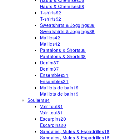
Hauts & Chemises
58
Hauts & Chemises
58
T-shirts
92
T-shirts
92
Sweatshirts & Joggings
36
Sweatshirts & Joggings
36
Mailles
42
Mailles
42
Pantalons & Shorts
38
Pantalons & Shorts
38
Denim
37
Denim
37
Ensembles
31
Ensembles
31
Maillots de bain
19
Maillots de bain
19
Souliers
84
Voir tout
81
Voir tout
81
Escarpins
20
Escarpins
20
Sandales, Mules & Espadrilles
18
Sandales, Mules & Espadrilles
18