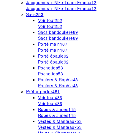
Jacquemus + Nike Team France
12
Jacquemus + Nike Team France
12
Sacs
253
Voir tout
252
Voir tout
252
Sacs bandoulière
89
Sacs bandoulière
89
Porté main
107
Porté main
107
Porté épaule
92
Porté épaule
92
Pochettes
53
Pochettes
53
Paniers & Raphia
48
Paniers & Raphia
48
Prêt-à-porter
451
Voir tout
436
Voir tout
436
Robes & Jupes
115
Robes & Jupes
115
Vestes & Manteaux
53
Vestes & Manteaux
53