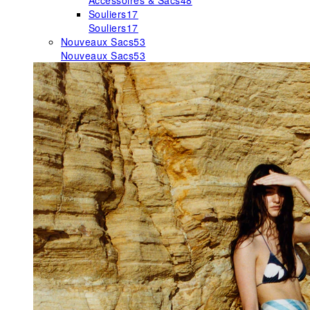
Accessoires & Sacs
48
Souliers
17
Souliers
17
Nouveaux Sacs
53
Nouveaux Sacs
53