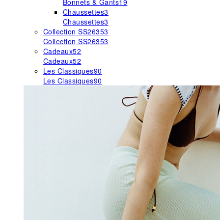
Bonnets & Gants
19
Chaussettes
3
Chaussettes
3
Collection SS26
353
Collection SS26
353
Cadeaux
52
Cadeaux
52
Les Classiques
90
Les Classiques
90