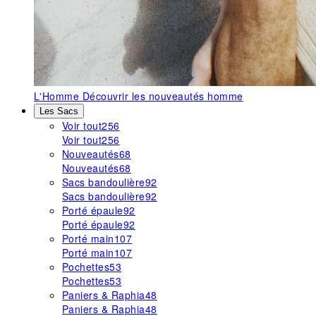
L'Homme
Découvrir les nouveautés homme
Les Sacs
Voir tout
256
Voir tout
256
Nouveautés
68
Nouveautés
68
Sacs bandoulière
92
Sacs bandoulière
92
Porté épaule
92
Porté épaule
92
Porté main
107
Porté main
107
Pochettes
53
Pochettes
53
Paniers & Raphia
48
Paniers & Raphia
48