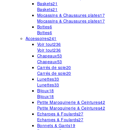
Baskets
21
Baskets
21
Mocassins & Chaussures plates
17
Mocassins & Chaussures plates
17
Bottes
6
Bottes
6
Accessoires
241
Voir tout
236
Voir tout
236
Chapeaux
53
Chapeaux
53
Carrés de soie
20
Carrés de soie
20
Lunettes
33
Lunettes
33
Bijoux
18
Bijoux
18
Petite Maroquinerie & Ceintures
42
Petite Maroquinerie & Ceintures
42
Echarpes & Foulards
27
Echarpes & Foulards
27
Bonnets & Gants
19