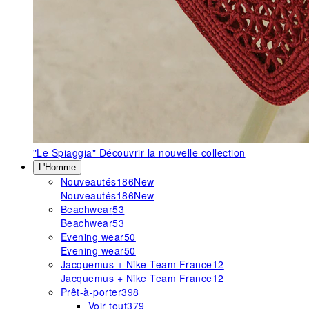
"Le Spiaggia"
Découvrir la nouvelle collection
L'Homme
Nouveautés
186
New
Nouveautés
186
New
Beachwear
53
Beachwear
53
Evening wear
50
Evening wear
50
Jacquemus + Nike Team France
12
Jacquemus + Nike Team France
12
Prêt-à-porter
398
Voir tout
379