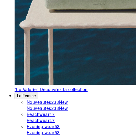
"Le Valérie"
Découvrez la collection
La Femme
Nouveautés
238
New
Nouveautés
238
New
Beachwear
47
Beachwear
47
Evening wear
53
Evening wear
53