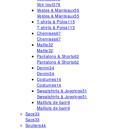
Voir tout
379
Vestes & Manteaux
55
Vestes & Manteaux
55
T-shirts & Polos
115
T-shirts & Polos
115
Chemises
67
Chemises
67
Maille
32
Maille
32
Pantalons & Shorts
62
Pantalons & Shorts
62
Denim
34
Denim
34
Costumes
14
Costumes
14
Sweatshirts & Joggings
51
Sweatshirts & Joggings
51
Maillots de bain
9
Maillots de bain
9
Sacs
33
Sacs
33
Souliers
44