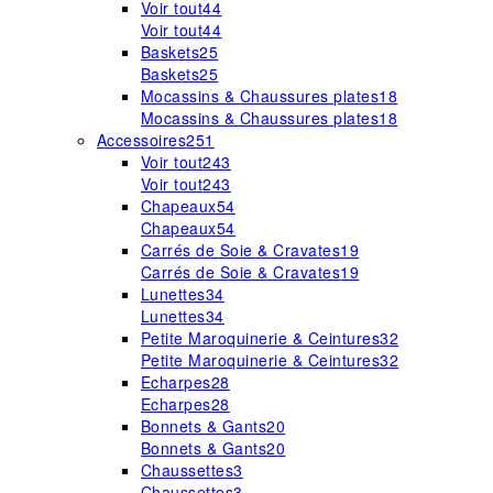
Voir tout
44
Voir tout
44
Baskets
25
Baskets
25
Mocassins & Chaussures plates
18
Mocassins & Chaussures plates
18
Accessoires
251
Voir tout
243
Voir tout
243
Chapeaux
54
Chapeaux
54
Carrés de Soie & Cravates
19
Carrés de Soie & Cravates
19
Lunettes
34
Lunettes
34
Petite Maroquinerie & Ceintures
32
Petite Maroquinerie & Ceintures
32
Echarpes
28
Echarpes
28
Bonnets & Gants
20
Bonnets & Gants
20
Chaussettes
3
Chaussettes
3