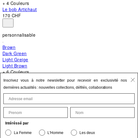
+ 4 Couleurs
Le bob Artichaut
170 CHF
personnalisable
Brown
Dark Green
Light Greige
Light Brown
+ 6 Couleurs
+ 10 Couleurs
Inscrivez vous à notre newsletter pour recevoir en exclusivité nos
Le Bambino
dernières actualités : nouvelles collections, défilés, collaborations
650 CHF
First Name
Last Name
Mettre à jour vos informations personnelles
Intéréssé par
Le produit est bien ajouté à vos favoris.
La Femme
L'Homme
Les deux