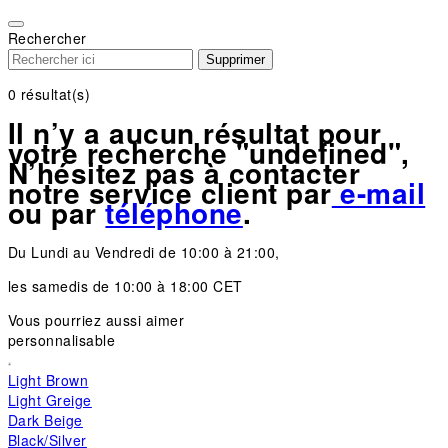
Please
note:
Rechercher
This
Supprimer
website
includes
0
résultat(s)
an
Il n’y a aucun résultat pour
accessibility
votre recherche "undefined",
system.
N’hésitez pas à contacter
notre service client par
e-mail
ou par
téléphone
.
Du Lundi au Vendredi de 10:00 à 21:00,
les samedis de 10:00 à 18:00 CET
Vous pourriez aussi aimer
personnalisable
Light Brown
Light Greige
Dark Beige
Black/Silver