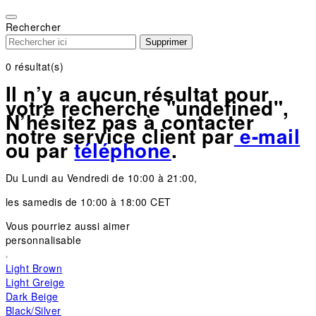
Please
note:
Rechercher
This
Supprimer
website
includes
0
résultat(s)
an
Il n’y a aucun résultat pour
accessibility
votre recherche "undefined",
system.
N’hésitez pas à contacter
notre service client par
e-mail
ou par
téléphone
.
Du Lundi au Vendredi de 10:00 à 21:00,
les samedis de 10:00 à 18:00 CET
Vous pourriez aussi aimer
personnalisable
Light Brown
Light Greige
Dark Beige
Black/Silver