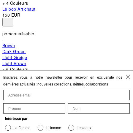
+ 4 Couleurs
Le bob Artichaut
150 EUR
personnalisable
Brown
Dark Green
Light Greige
Light Brown
+ 6 Couleurs
+ 10 Couleurs
Inscrivez vous à notre newsletter pour recevoir en exclusivité nos
Le Bambino
dernières actualités : nouvelles collections, défilés, collaborations
620 EUR
First Name
Last Name
Mettre à jour vos informations personnelles
Intéréssé par
Le produit est bien ajouté à vos favoris.
La Femme
L'Homme
Les deux