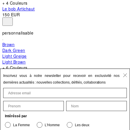
+ 4 Couleurs
Le bob Artichaut
150 EUR
personnalisable
Brown
Dark Green
Light Greige
Light Brown
+ 6 Couleurs
+ 10 Couleurs
Inscrivez vous à notre newsletter pour recevoir en exclusivité nos
Le Bambino
dernières actualités : nouvelles collections, défilés, collaborations
620 EUR
First Name
Last Name
Mettre à jour vos informations personnelles
Intéréssé par
Le produit est bien ajouté à vos favoris.
La Femme
L'Homme
Les deux