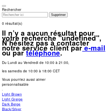
Please
note:
Rechercher
This
Supprimer
website
includes
0
résultat(s)
an
Il n’y a aucun résultat pour
accessibility
votre recherche "undefined",
system.
N’hésitez pas à contacter
notre service client par
e-mail
ou par
téléphone
.
Du Lundi au Vendredi de 10:00 à 21:00,
les samedis de 10:00 à 18:00 CET
Vous pourriez aussi aimer
personnalisable
Light Brown
Light Greige
Dark Beige
Black/Silver