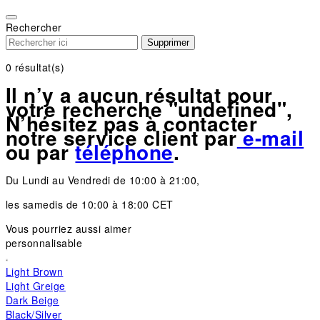
Please
note:
Rechercher
This
Supprimer
website
includes
0
résultat(s)
an
Il n’y a aucun résultat pour
accessibility
votre recherche "undefined",
system.
N’hésitez pas à contacter
notre service client par
e-mail
ou par
téléphone
.
Du Lundi au Vendredi de 10:00 à 21:00,
les samedis de 10:00 à 18:00 CET
Vous pourriez aussi aimer
personnalisable
Light Brown
Light Greige
Dark Beige
Black/Silver