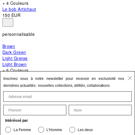
+ 4 Couleurs
Le bob Artichaut
150 EUR
personnalisable
Brown
Dark Green
Light Greige
Light Brown
+ 6 Couleurs
+ 10 Couleurs
Inscrivez vous à notre newsletter pour recevoir en exclusivité nos
Le Bambino
dernières actualités : nouvelles collections, défilés, collaborations
620 EUR
First Name
Last Name
Mettre à jour vos informations personnelles
Intéréssé par
Le produit est bien ajouté à vos favoris.
La Femme
L'Homme
Les deux