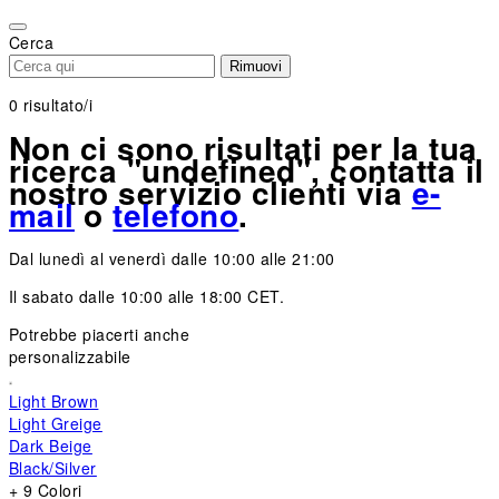
Please
note:
Cerca
This
Rimuovi
website
includes
0
risultato/i
an
Non ci sono risultati per la tua
accessibility
ricerca "undefined", contatta il
system.
nostro servizio clienti via
e-
mail
o
telefono
.
Dal lunedì al venerdì dalle 10:00 alle 21:00
Il sabato dalle 10:00 alle 18:00 CET.
Potrebbe piacerti anche
personalizzabile
Light Brown
Light Greige
Dark Beige
Black/Silver
+ 9 Colori