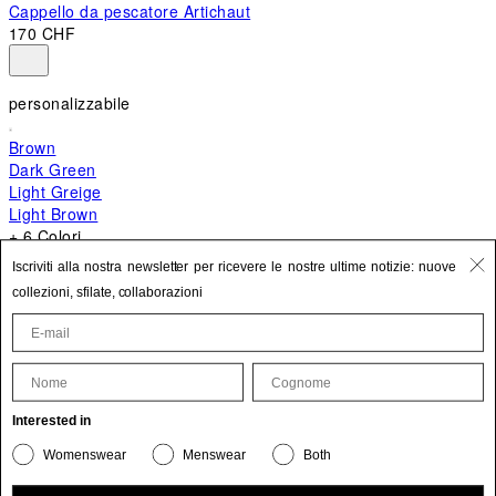
Cappello da pescatore Artichaut
170 CHF
personalizzabile
Brown
Dark Green
Light Greige
Light Brown
+ 6 Colori
+ 10 Colori
Iscriviti alla nostra newsletter per ricevere le nostre ultime notizie: nuove
Bambino
collezioni, sfilate, collaborazioni
650 CHF
Nome
Cognome
Aggiorna le tue informazioni personali
Interested in
Il prodotto è stato aggiunto ai tuoi preferiti.
Womenswear
Menswear
Both