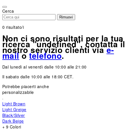
Please
note:
Cerca
This
Rimuovi
website
includes
0
risultato/i
an
Non ci sono risultati per la tua
accessibility
ricerca "undefined", contatta il
system.
nostro servizio clienti via
e-
mail
o
telefono
.
Dal lunedì al venerdì dalle 10:00 alle 21:00
Il sabato dalle 10:00 alle 18:00 CET.
Potrebbe piacerti anche
personalizzabile
Light Brown
Light Greige
Black/Silver
Dark Beige
+ 9 Colori