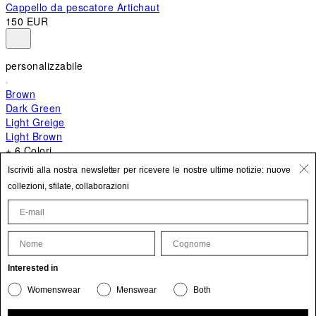
Cappello da pescatore Artichaut
150 EUR
personalizzabile
Brown
Dark Green
Light Greige
Light Brown
+ 6 Colori
+ 10 Colori
Iscriviti alla nostra newsletter per ricevere le nostre ultime notizie: nuove
Bambino
collezioni, sfilate, collaborazioni
620 EUR
Nome
Cognome
Aggiorna le tue informazioni personali
Interested in
Il prodotto è stato aggiunto ai tuoi preferiti.
Womenswear
Menswear
Both