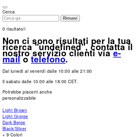
Please
note:
Cerca
This
Rimuovi
website
includes
0
risultato/i
an
Non ci sono risultati per la tua
accessibility
ricerca "undefined", contatta il
system.
nostro servizio clienti via
e-
mail
o
telefono
.
Dal lunedì al venerdì dalle 10:00 alle 21:00
Il sabato dalle 10:00 alle 18:00 CET.
Potrebbe piacerti anche
personalizzabile
Light Brown
Light Greige
Dark Beige
Black/Silver
+ 9 Colori