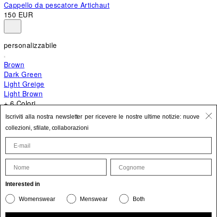
Cappello da pescatore Artichaut
150 EUR
personalizzabile
Brown
Dark Green
Light Greige
Light Brown
+ 6 Colori
+ 10 Colori
Iscriviti alla nostra newsletter per ricevere le nostre ultime notizie: nuove
Bambino
collezioni, sfilate, collaborazioni
620 EUR
Nome
Cognome
Aggiorna le tue informazioni personali
Interested in
Il prodotto è stato aggiunto ai tuoi preferiti.
Womenswear
Menswear
Both