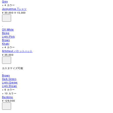
Grey
accessibility
+ 4 カラー
menu.
Jacquemus Tシャツ
¥ 30,000
¥ 15,000
Off-White
Beige
Light Pink
Brown
Khaki
+ 4 カラー
Artichaut バケットハット
¥ 35,000
カスタマイズ可能
Brown
Dark Green
Light Greige
Light Brown
+ 6 カラー
+ 10 カラー
Bambino
¥ 129,000