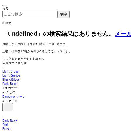
Please
note:
検索
This
削除
website
includes
an
0
結果
accessibility
system.
「undefined」の検索結果はありません。
メー
Press
Control-
F11
月曜日から金曜日は午前10時から午後9時まで。
to
土曜日は午前10時から午後6時までです（CET）。
adjust
the
こちらもお好きかもしれません
website
カスタマイズ可能
to
people
Light Brown
with
Light Greige
visual
Black/Silver
disabilities
Dark Beige
who
+ 9 カラー
are
+ 13 カラー
using
a
Bambino ラージ
screen
¥ 172,000
reader;
Press
Control-
F10
Dark Navy
to
Pink
open
Brown
an