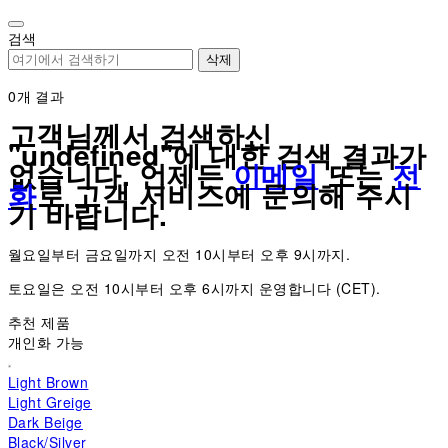
Please
note:
검색
This
삭제
website
includes
0
개 결과
an
고객님께서 검색하신
accessibility
"undefined"에 대한 검색 결과가
system.
없습니다. 언제든
이메일
또는
전
화
로 고객 서비스에 문의해 주시
기 바랍니다.
월요일부터 금요일까지 오전 10시부터 오후 9시까지.
토요일은 오전 10시부터 오후 6시까지 운영합니다 (CET).
추천 제품
개인화 가능
Light Brown
Light Greige
Dark Beige
Black/Silver