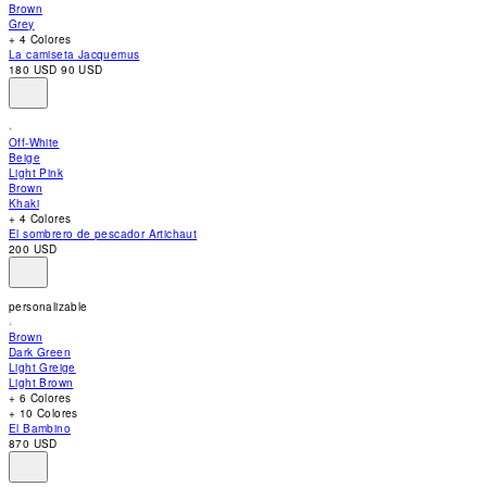
accessibility
Brown
menu.
Grey
+ 4 Colores
La camiseta Jacquemus
180 USD
90 USD
Off-White
Beige
Light Pink
Brown
Khaki
+ 4 Colores
El sombrero de pescador Artichaut
200 USD
personalizable
Brown
Dark Green
Light Greige
Light Brown
+ 6 Colores
+ 10 Colores
El Bambino
870 USD