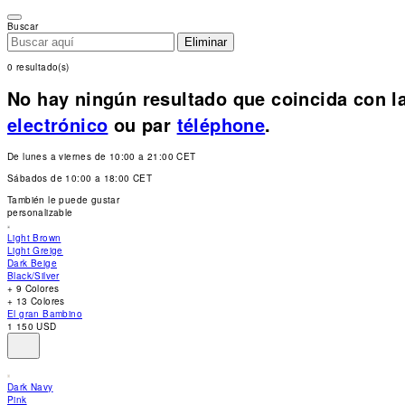
Please
note:
Buscar
This
Eliminar
website
includes
0 resultado(s)
an
accessibility
No hay ningún resultado que coincida con la
system.
Press
electrónico
ou par
téléphone
.
Control-
F11
to
De lunes a viernes de 10:00 a 21:00 CET
adjust
the
Sábados de 10:00 a 18:00 CET
website
to
También le puede gustar
people
personalizable
with
visual
Light Brown
disabilities
Light Greige
who
Dark Beige
are
Black/Silver
using
+ 9 Colores
a
+ 13 Colores
screen
El gran Bambino
reader;
1 150 USD
Press
Control-
F10
to
open
Dark Navy
an
Pink