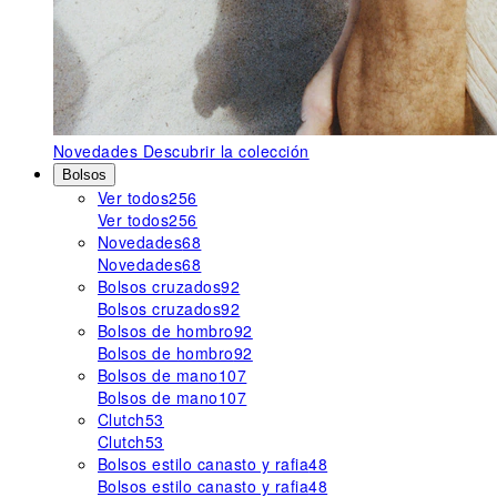
Novedades
Descubrir la colección
Bolsos
Ver todos
256
Ver todos
256
Novedades
68
Novedades
68
Bolsos cruzados
92
Bolsos cruzados
92
Bolsos de hombro
92
Bolsos de hombro
92
Bolsos de mano
107
Bolsos de mano
107
Clutch
53
Clutch
53
Bolsos estilo canasto y rafia
48
Bolsos estilo canasto y rafia
48