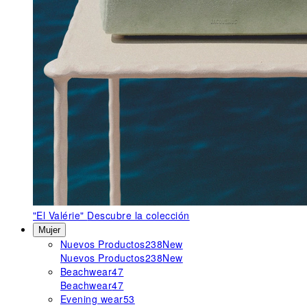
"El Valérie"
Descubre la colección
Mujer
Nuevos Productos
238
New
Nuevos Productos
238
New
Beachwear
47
Beachwear
47
Evening wear
53