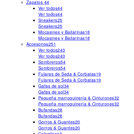
Zapatos
44
Ver todos
44
Ver todos
44
Sneakers
25
Sneakers
25
Mocasines y Bailarinas
18
Mocasines y Bailarinas
18
Accesorios
251
Ver todos
243
Ver todos
243
Sombreros
54
Sombreros
54
Fulares de Seda & Corbatas
19
Fulares de Seda & Corbatas
19
Gafas de sol
34
Gafas de sol
34
Pequeña marroquinería & Cinturones
32
Pequeña marroquinería & Cinturones
32
Bufandas
28
Bufandas
28
Gorros & Guantes
20
Gorros & Guantes
20
Calcetines
3