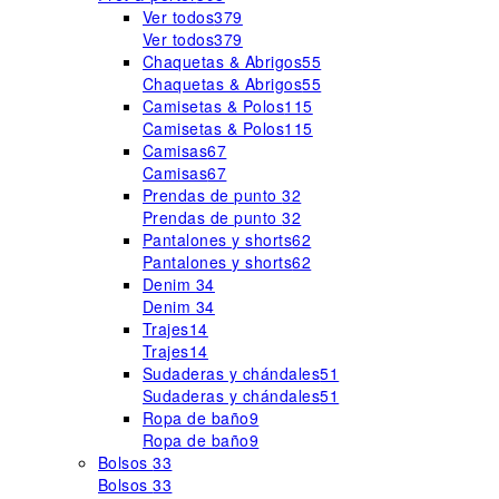
Ver todos
379
Ver todos
379
Chaquetas & Abrigos
55
Chaquetas & Abrigos
55
Camisetas & Polos
115
Camisetas & Polos
115
Camisas
67
Camisas
67
Prendas de punto
32
Prendas de punto
32
Pantalones y shorts
62
Pantalones y shorts
62
Denim
34
Denim
34
Trajes
14
Trajes
14
Sudaderas y chándales
51
Sudaderas y chándales
51
Ropa de baño
9
Ropa de baño
9
Bolsos
33
Bolsos
33