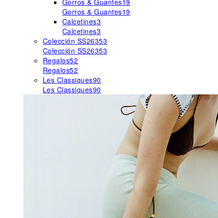
Gorros & Guantes
19
Gorros & Guantes
19
Calcetines
3
Calcetines
3
Colección SS26
353
Colección SS26
353
Regalos
52
Regalos
52
Les Classiques
90
Les Classiques
90