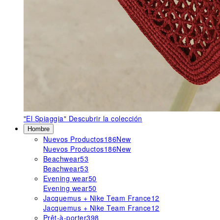
"El Spiaggia"
Descubrir la colección
Hombre
Nuevos Productos
186
New
Nuevos Productos
186
New
Beachwear
53
Beachwear
53
Evening wear
50
Evening wear
50
Jacquemus + Nike Team France
12
Jacquemus + Nike Team France
12
Prêt-à-porter
398