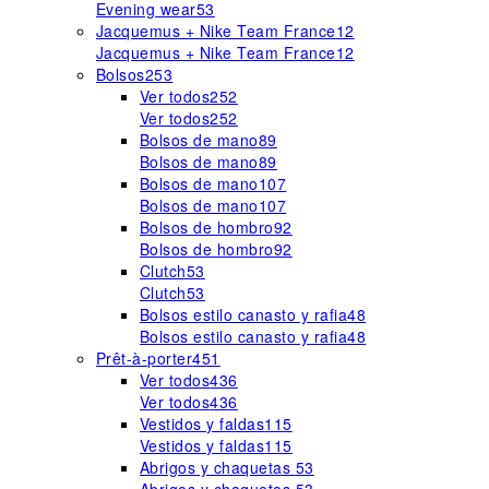
Evening wear
53
Jacquemus + Nike Team France
12
Jacquemus + Nike Team France
12
Bolsos
253
Ver todos
252
Ver todos
252
Bolsos de mano
89
Bolsos de mano
89
Bolsos de mano
107
Bolsos de mano
107
Bolsos de hombro
92
Bolsos de hombro
92
Clutch
53
Clutch
53
Bolsos estilo canasto y rafia
48
Bolsos estilo canasto y rafia
48
Prêt-à-porter
451
Ver todos
436
Ver todos
436
Vestidos y faldas
115
Vestidos y faldas
115
Abrigos y chaquetas
53