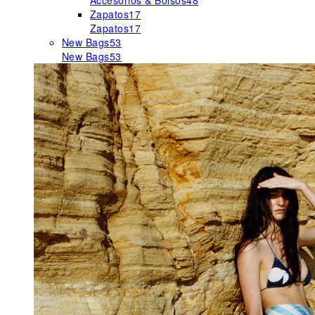
Accesorios & Bolsos
48
Zapatos
17
Zapatos
17
New Bags
53
New Bags
53