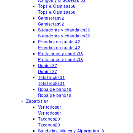
Abrigos y chaquetas
53
Tops & Camisas
58
Tops & Camisas
58
Camisetas
92
Camisetas
92
Sudaderas y chándales
36
Sudaderas y chándales
36
Prendas de punto
42
Prendas de punto
42
Pantalones y shorts
38
Pantalones y shorts
38
Denim
37
Denim
37
Total looks
31
Total looks
31
Ropa de baño
19
Ropa de baño
19
Zapatos
84
Ver todos
81
Ver todos
81
Tacones
20
Tacones
20
Sandalias, Mules y Alpargatas
18