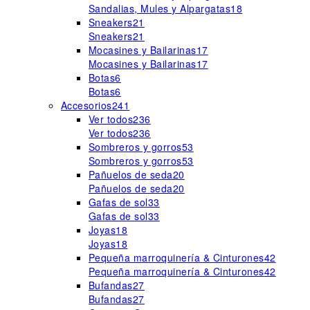
Sandalias, Mules y Alpargatas
18
Sneakers
21
Sneakers
21
Mocasines y Bailarinas
17
Mocasines y Bailarinas
17
Botas
6
Botas
6
Accesorios
241
Ver todos
236
Ver todos
236
Sombreros y gorros
53
Sombreros y gorros
53
Pañuelos de seda
20
Pañuelos de seda
20
Gafas de sol
33
Gafas de sol
33
Joyas
18
Joyas
18
Pequeña marroquinería & Cinturones
42
Pequeña marroquinería & Cinturones
42
Bufandas
27
Bufandas
27