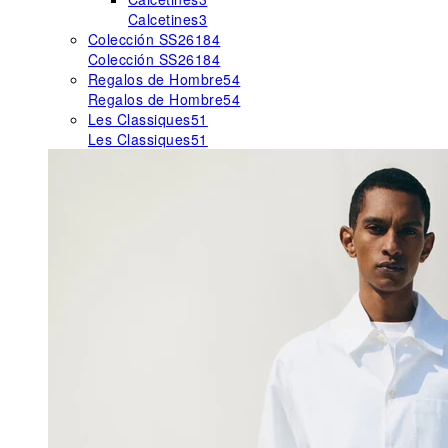
Calcetines
3
Colección SS26
184
Colección SS26
184
Regalos de Hombre
54
Regalos de Hombre
54
Les Classiques
51
Les Classiques
51