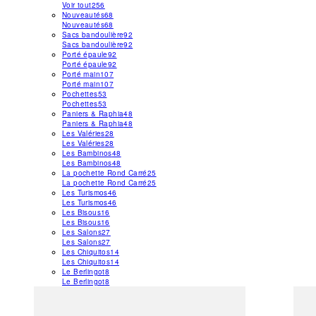
Voir tout
256
Nouveautés
68
Nouveautés
68
Sacs bandoulière
92
Sacs bandoulière
92
Porté épaule
92
Porté épaule
92
Porté main
107
Porté main
107
Pochettes
53
Pochettes
53
Paniers & Raphia
48
Paniers & Raphia
48
Les Valéries
28
Les Valéries
28
Les Bambinos
48
Les Bambinos
48
La pochette Rond Carré
25
La pochette Rond Carré
25
Les Turismos
46
Les Turismos
46
Les Bisous
16
Les Bisous
16
Les Salons
27
Les Salons
27
Les Chiquitos
14
Les Chiquitos
14
Le Berlingot
8
Le Berlingot
8