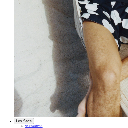
Les Sacs
Voir tout
256