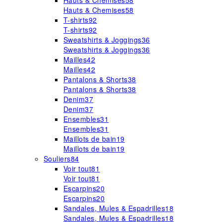
Hauts & Chemises
58
Hauts & Chemises
58
T-shirts
92
T-shirts
92
Sweatshirts & Joggings
36
Sweatshirts & Joggings
36
Mailles
42
Mailles
42
Pantalons & Shorts
38
Pantalons & Shorts
38
Denim
37
Denim
37
Ensembles
31
Ensembles
31
Maillots de bain
19
Maillots de bain
19
Souliers
84
Voir tout
81
Voir tout
81
Escarpins
20
Escarpins
20
Sandales, Mules & Espadrilles
18
Sandales, Mules & Espadrilles
18