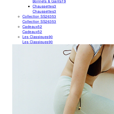
Bonnets & Gants
19
Chaussettes
3
Chaussettes
3
Collection SS26
353
Collection SS26
353
Cadeaux
52
Cadeaux
52
Les Classiques
90
Les Classiques
90