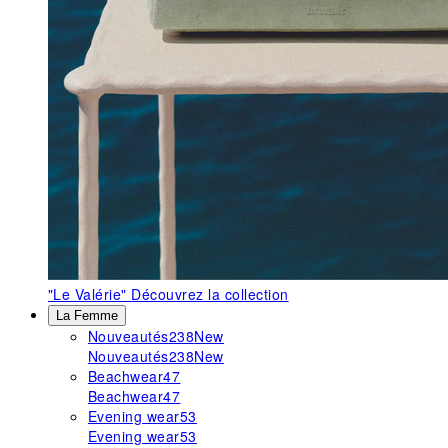
"Le Valérie"
Découvrez la collection
La Femme
Nouveautés
238
New
Nouveautés
238
New
Beachwear
47
Beachwear
47
Evening wear
53
Evening wear
53