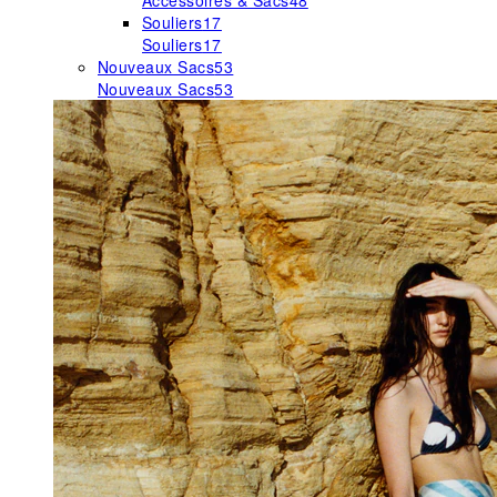
Accessoires & Sacs
48
Souliers
17
Souliers
17
Nouveaux Sacs
53
Nouveaux Sacs
53