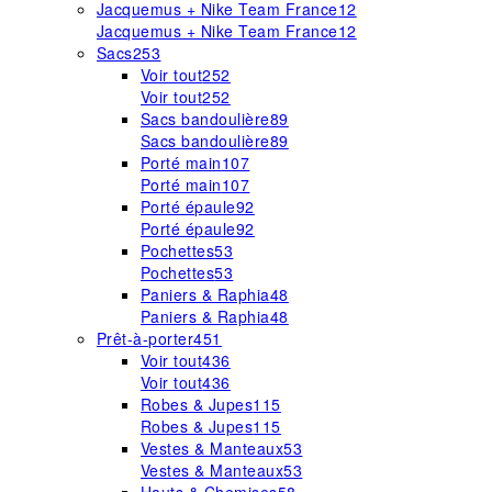
Jacquemus + Nike Team France
12
Jacquemus + Nike Team France
12
Sacs
253
Voir tout
252
Voir tout
252
Sacs bandoulière
89
Sacs bandoulière
89
Porté main
107
Porté main
107
Porté épaule
92
Porté épaule
92
Pochettes
53
Pochettes
53
Paniers & Raphia
48
Paniers & Raphia
48
Prêt-à-porter
451
Voir tout
436
Voir tout
436
Robes & Jupes
115
Robes & Jupes
115
Vestes & Manteaux
53
Vestes & Manteaux
53