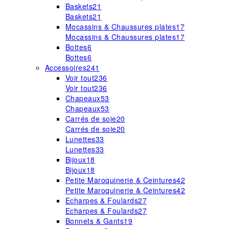
Baskets
21
Baskets
21
Mocassins & Chaussures plates
17
Mocassins & Chaussures plates
17
Bottes
6
Bottes
6
Accessoires
241
Voir tout
236
Voir tout
236
Chapeaux
53
Chapeaux
53
Carrés de soie
20
Carrés de soie
20
Lunettes
33
Lunettes
33
Bijoux
18
Bijoux
18
Petite Maroquinerie & Ceintures
42
Petite Maroquinerie & Ceintures
42
Echarpes & Foulards
27
Echarpes & Foulards
27
Bonnets & Gants
19