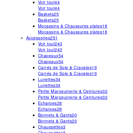
Voir tout
44
Voir tout
44
Baskets
25
Baskets
25
Mocassins & Chaussures plates
18
Mocassins & Chaussures plates
18
Accessoires
251
Voir tout
243
Voir tout
243
Chapeaux
54
Chapeaux
54
Carrés de Soie & Cravates
19
Carrés de Soie & Cravates
19
Lunettes
34
Lunettes
34
Petite Maroquinerie & Ceintures
32
Petite Maroquinerie & Ceintures
32
Echarpes
28
Echarpes
28
Bonnets & Gants
20
Bonnets & Gants
20
Chaussettes
3
Chaussettes
3