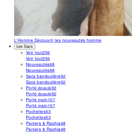
L'Homme
Découvrir les nouveautés homme
Les Sacs
Voir tout
256
Voir tout
256
Nouveautés
68
Nouveautés
68
Sacs bandoulière
92
Sacs bandoulière
92
Porté épaule
92
Porté épaule
92
Porté main
107
Porté main
107
Pochettes
53
Pochettes
53
Paniers & Raphia
48
Paniers & Raphia
48