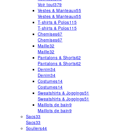
Voir tout
379
Vestes & Manteaux
55
Vestes & Manteaux
55
T-shirts & Polos
115
T-shirts & Polos
115
Chemises
67
Chemises
67
Maille
32
Maille
32
Pantalons & Shorts
62
Pantalons & Shorts
62
Denim
34
Denim
34
Costumes
14
Costumes
14
Sweatshirts & Joggings
51
Sweatshirts & Joggings
51
Maillots de bain
9
Maillots de bain
9
Sacs
33
Sacs
33
Souliers
44