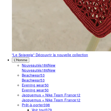
"Le Spiaggia"
Découvrir la nouvelle collection
L'Homme
Nouveautés
186
New
Nouveautés
186
New
Beachwear
53
Beachwear
53
Evening wear
50
Evening wear
50
Jacquemus + Nike Team France
12
Jacquemus + Nike Team France
12
Prêt-à-porter
398
Voir tout
379