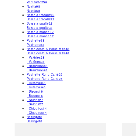
Vedi tutto
256
Novità
68
Novità
68
Borse a tracolla
92
Borse a tracolla
92
Borse a spalla
92
Borse a spalla
92
Borse a mano
107
Borse a mano
107
Pochette
53
Pochette
53
Borse cesto & Borse rafia
48
Borse cesto & Borse rafia
48
I Valéries
28
I Valéries
28
I Bambinos
48
I Bambinos
48
Pochette Rond Carré
25
Pochette Rond Carré
25
I Turismos
46
I Turismos
46
I Bisous
16
I Bisous
16
I Salons
27
I Salons
27
I Chiquitos
14
I Chiquitos
14
Berlingot
8
Berlingot
8