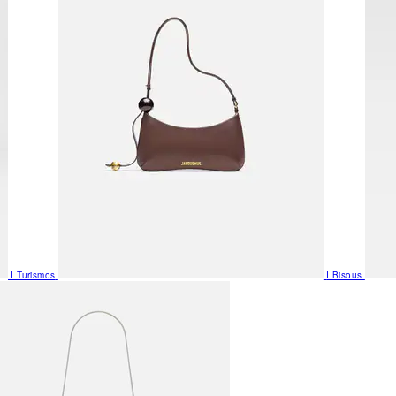
I Turismos
I Bisous