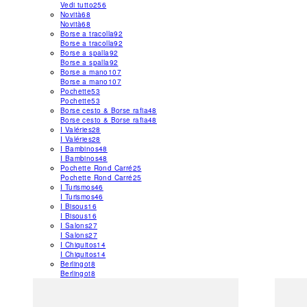
Vedi tutto
256
Novità
68
Novità
68
Borse a tracolla
92
Borse a tracolla
92
Borse a spalla
92
Borse a spalla
92
Borse a mano
107
Borse a mano
107
Pochette
53
Pochette
53
Borse cesto & Borse rafia
48
Borse cesto & Borse rafia
48
I Valéries
28
I Valéries
28
I Bambinos
48
I Bambinos
48
Pochette Rond Carré
25
Pochette Rond Carré
25
I Turismos
46
I Turismos
46
I Bisous
16
I Bisous
16
I Salons
27
I Salons
27
I Chiquitos
14
I Chiquitos
14
Berlingot
8
Berlingot
8