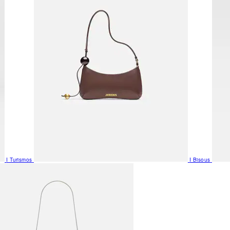
I Turismos
I Bisous