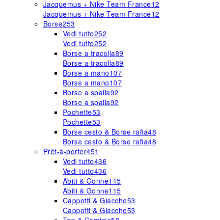
Jacquemus + Nike Team France
12
Jacquemus + Nike Team France
12
Borse
253
Vedi tutto
252
Vedi tutto
252
Borse a tracolla
89
Borse a tracolla
89
Borse a mano
107
Borse a mano
107
Borse a spalla
92
Borse a spalla
92
Pochette
53
Pochette
53
Borse cesto & Borse rafia
48
Borse cesto & Borse rafia
48
Prêt-à-porter
451
Vedi tutto
436
Vedi tutto
436
Abiti & Gonne
115
Abiti & Gonne
115
Cappotti & Giacche
53
Cappotti & Giacche
53