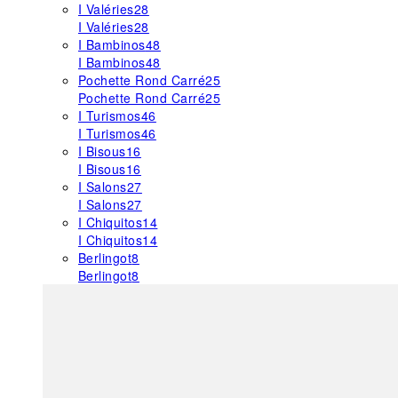
I Valéries
28
I Valéries
28
I Bambinos
48
I Bambinos
48
Pochette Rond Carré
25
Pochette Rond Carré
25
I Turismos
46
I Turismos
46
I Bisous
16
I Bisous
16
I Salons
27
I Salons
27
I Chiquitos
14
I Chiquitos
14
Berlingot
8
Berlingot
8