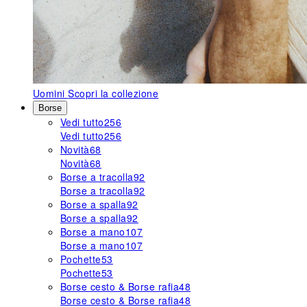
Uomini
Scopri la collezione
Borse
Vedi tutto
256
Vedi tutto
256
Novità
68
Novità
68
Borse a tracolla
92
Borse a tracolla
92
Borse a spalla
92
Borse a spalla
92
Borse a mano
107
Borse a mano
107
Pochette
53
Pochette
53
Borse cesto & Borse rafia
48
Borse cesto & Borse rafia
48