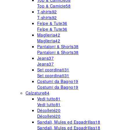
Top & Camicie
58
Top & Camicie
58
T-shirts
92
T-shirts
92
Felpe & Tute
36
Felpe & Tute
36
Maglieria
42
Maglieria
42
Pantaloni & Shorts
38
Pantaloni & Shorts
38
Jeans
37
Jeans
37
Set coordinati
31
Set coordinati
31
Costumi da Bagno
19
Costumi da Bagno
19
Calzature
84
Vedi tutto
81
Vedi tutto
81
Décolleté
20
Décolleté
20
Sandali, Mules ed Espadrillas
18
Sandali, Mules ed Espadrillas
18