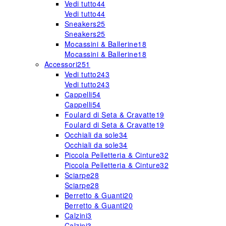
Vedi tutto
44
Vedi tutto
44
Sneakers
25
Sneakers
25
Mocassini & Ballerine
18
Mocassini & Ballerine
18
Accessori
251
Vedi tutto
243
Vedi tutto
243
Cappelli
54
Cappelli
54
Foulard di Seta & Cravatte
19
Foulard di Seta & Cravatte
19
Occhiali da sole
34
Occhiali da sole
34
Piccola Pelletteria & Cinture
32
Piccola Pelletteria & Cinture
32
Sciarpe
28
Sciarpe
28
Berretto & Guanti
20
Berretto & Guanti
20
Calzini
3
Calzini
3