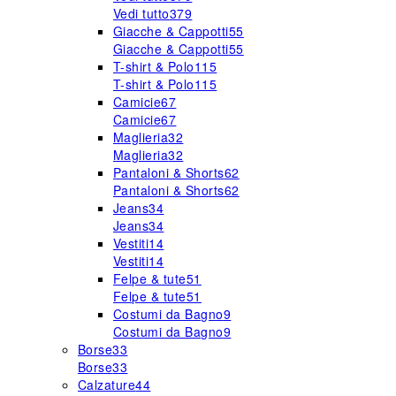
Vedi tutto
379
Giacche & Cappotti
55
Giacche & Cappotti
55
T-shirt & Polo
115
T-shirt & Polo
115
Camicie
67
Camicie
67
Maglieria
32
Maglieria
32
Pantaloni & Shorts
62
Pantaloni & Shorts
62
Jeans
34
Jeans
34
Vestiti
14
Vestiti
14
Felpe & tute
51
Felpe & tute
51
Costumi da Bagno
9
Costumi da Bagno
9
Borse
33
Borse
33
Calzature
44