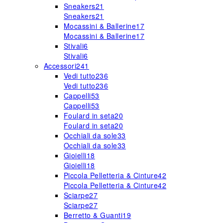
Sneakers
21
Sneakers
21
Mocassini & Ballerine
17
Mocassini & Ballerine
17
Stivali
6
Stivali
6
Accessori
241
Vedi tutto
236
Vedi tutto
236
Cappelli
53
Cappelli
53
Foulard in seta
20
Foulard in seta
20
Occhiali da sole
33
Occhiali da sole
33
Gioielli
18
Gioielli
18
Piccola Pelletteria & Cinture
42
Piccola Pelletteria & Cinture
42
Sciarpe
27
Sciarpe
27
Berretto & Guanti
19