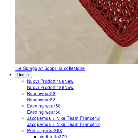
"Le Spiaggia"
Scopri la collezione
Uomini
Nuovi Prodotti
186
New
Nuovi Prodotti
186
New
Beachwear
53
Beachwear
53
Evening wear
50
Evening wear
50
Jacquemus + Nike Team France
12
Jacquemus + Nike Team France
12
Prêt-à-porter
398
Vedi tutto
379