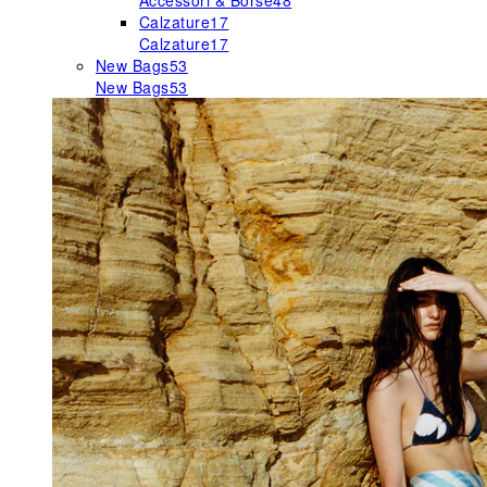
Accessori & Borse
48
Calzature
17
Calzature
17
New Bags
53
New Bags
53