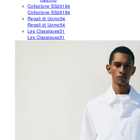
Collezione SS26
184
Collezione SS26
184
Regali di Uomo
54
Regali di Uomo
54
Les Classiques
51
Les Classiques
51