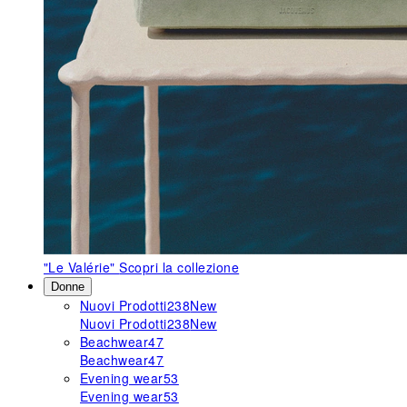
"Le Valérie"
Scopri la collezione
Donne
Nuovi Prodotti
238
New
Nuovi Prodotti
238
New
Beachwear
47
Beachwear
47
Evening wear
53
Evening wear
53