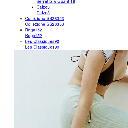
Berretto & Guanti
19
Calze
3
Calze
3
Collezione SS26
353
Collezione SS26
353
Regali
52
Regali
52
Les Classiques
90
Les Classiques
90