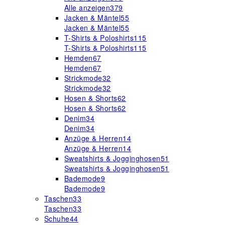
Alle anzeigen
379
Jacken & Mäntel
55
Jacken & Mäntel
55
T-Shirts & Poloshirts
115
T-Shirts & Poloshirts
115
Hemden
67
Hemden
67
Strickmode
32
Strickmode
32
Hosen & Shorts
62
Hosen & Shorts
62
Denim
34
Denim
34
Anzüge & Herren
14
Anzüge & Herren
14
Sweatshirts & Jogginghosen
51
Sweatshirts & Jogginghosen
51
Bademode
9
Bademode
9
Taschen
33
Taschen
33
Schuhe
44