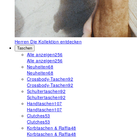
Herren
Die Kollektion entdecken
Taschen
Alle anzeigen
256
Alle anzeigen
256
Neuheiten
68
Neuheiten
68
Crossbody-Taschen
92
Crossbody-Taschen
92
Schultertaschen
92
Schultertaschen
92
Handtaschen
107
Handtaschen
107
Clutches
53
Clutches
53
Korbtaschen & Raffia
48
Korbtaschen & Raffia
48