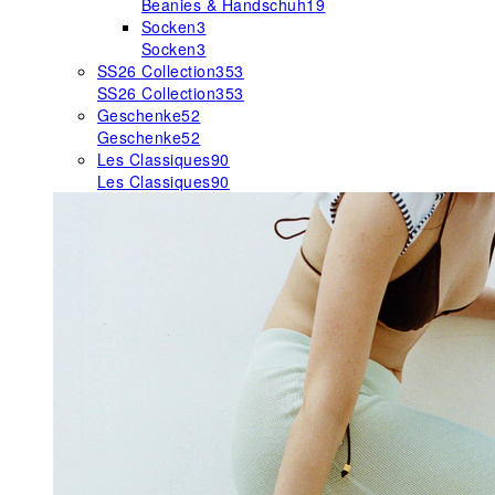
Beanies & Handschuh
19
Socken
3
Socken
3
SS26 Collection
353
SS26 Collection
353
Geschenke
52
Geschenke
52
Les Classiques
90
Les Classiques
90