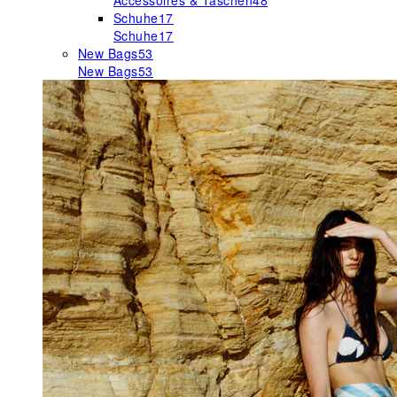
Accessoires & Taschen
48
Schuhe
17
Schuhe
17
New Bags
53
New Bags
53