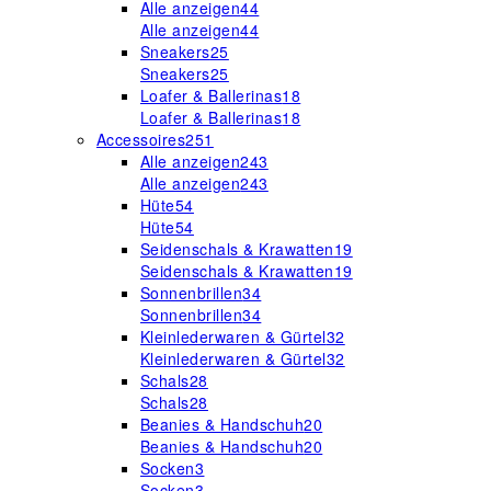
Alle anzeigen
44
Alle anzeigen
44
Sneakers
25
Sneakers
25
Loafer & Ballerinas
18
Loafer & Ballerinas
18
Accessoires
251
Alle anzeigen
243
Alle anzeigen
243
Hüte
54
Hüte
54
Seidenschals & Krawatten
19
Seidenschals & Krawatten
19
Sonnenbrillen
34
Sonnenbrillen
34
Kleinlederwaren & Gürtel
32
Kleinlederwaren & Gürtel
32
Schals
28
Schals
28
Beanies & Handschuh
20
Beanies & Handschuh
20
Socken
3
Socken
3