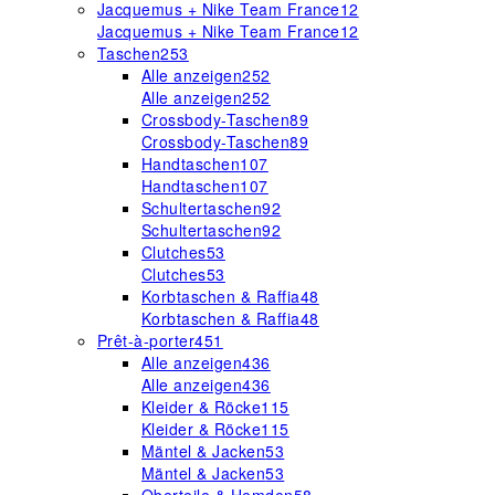
Jacquemus + Nike Team France
12
Jacquemus + Nike Team France
12
Taschen
253
Alle anzeigen
252
Alle anzeigen
252
Crossbody-Taschen
89
Crossbody-Taschen
89
Handtaschen
107
Handtaschen
107
Schultertaschen
92
Schultertaschen
92
Clutches
53
Clutches
53
Korbtaschen & Raffia
48
Korbtaschen & Raffia
48
Prêt-à-porter
451
Alle anzeigen
436
Alle anzeigen
436
Kleider & Röcke
115
Kleider & Röcke
115
Mäntel & Jacken
53
Mäntel & Jacken
53