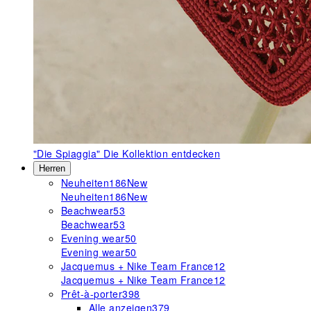
"Die Spiaggia"
Die Kollektion entdecken
Herren
Neuheiten
186
New
Neuheiten
186
New
Beachwear
53
Beachwear
53
Evening wear
50
Evening wear
50
Jacquemus + Nike Team France
12
Jacquemus + Nike Team France
12
Prêt-à-porter
398
Alle anzeigen
379