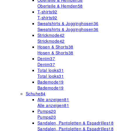
Oberteile & Hemden
58
Oberteile & Hemden
58
T-shirts
92
T-shirts
92
Sweatshirts & Jogginghosen
36
Sweatshirts & Jogginghosen
36
Strickmode
42
Strickmode
42
Hosen & Shorts
38
Hosen & Shorts
38
Denim
37
Denim
37
Total looks
31
Total looks
31
Bademode
19
Bademode
19
Schuhe
84
Alle anzeigen
81
Alle anzeigen
81
Pumps
20
Pumps
20
Sandalen, Pantoletten & Espadrilles
18
Sandalen, Pantoletten & Espadrilles
18