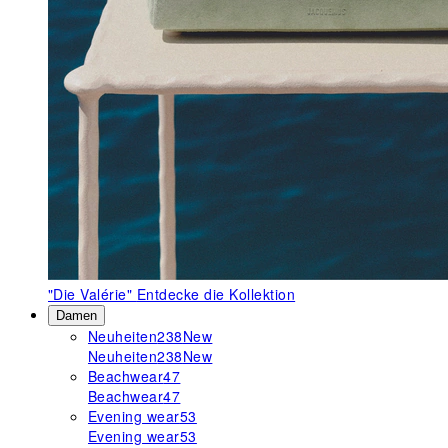
"Die Valérie"
Entdecke die Kollektion
Damen
Neuheiten
238
New
Neuheiten
238
New
Beachwear
47
Beachwear
47
Evening wear
53
Evening wear
53