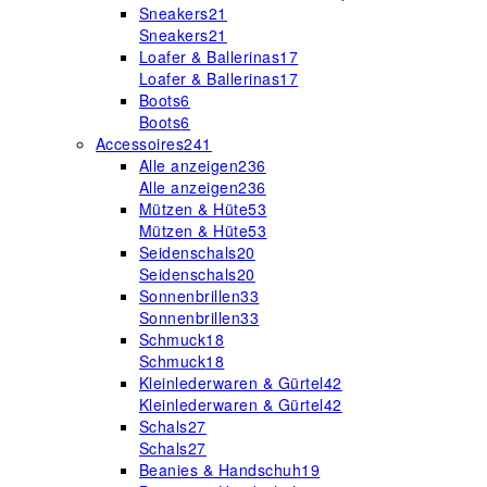
Sneakers
21
Sneakers
21
Loafer & Ballerinas
17
Loafer & Ballerinas
17
Boots
6
Boots
6
Accessoires
241
Alle anzeigen
236
Alle anzeigen
236
Mützen & Hüte
53
Mützen & Hüte
53
Seidenschals
20
Seidenschals
20
Sonnenbrillen
33
Sonnenbrillen
33
Schmuck
18
Schmuck
18
Kleinlederwaren & Gürtel
42
Kleinlederwaren & Gürtel
42
Schals
27
Schals
27
Beanies & Handschuh
19