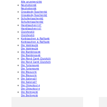
Alle anzeigen
256
Neuheiten
68
Neuheiten
68
Crossbody-Taschen
92
Crossbody-Taschen
92
Schultertaschen
92
Schultertaschen
92
Handtaschen
107
Handtaschen
107
Clutches
53
Clutches
53
Korbtaschen & Raffia
48
Korbtaschen & Raffia
48
Die Valéries
28
Die Valéries
28
Die Bambinos
48
Die Bambinos
48
Die Rond Carré Clutch
25
Die Rond Carré Clutch
25
Die Turismos
46
Die Turismos
46
Die Bisous
16
Die Bisous
16
Die Salons
27
Die Salons
27
Die Chiquitos
14
Die Chiquitos
14
Die Berlingot
8
Die Berlingot
8