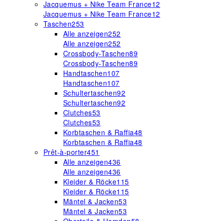
Jacquemus + Nike Team France
12
Jacquemus + Nike Team France
12
Taschen
253
Alle anzeigen
252
Alle anzeigen
252
Crossbody-Taschen
89
Crossbody-Taschen
89
Handtaschen
107
Handtaschen
107
Schultertaschen
92
Schultertaschen
92
Clutches
53
Clutches
53
Korbtaschen & Raffia
48
Korbtaschen & Raffia
48
Prêt-à-porter
451
Alle anzeigen
436
Alle anzeigen
436
Kleider & Röcke
115
Kleider & Röcke
115
Mäntel & Jacken
53
Mäntel & Jacken
53