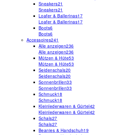
Sneakers
21
Sneakers
21
Loafer & Ballerinas
17
Loafer & Ballerinas
17
Boots
6
Boots
6
Accessoires
241
Alle anzeigen
236
Alle anzeigen
236
Mützen & Hüte
53
Mützen & Hüte
53
Seidenschals
20
Seidenschals
20
Sonnenbrillen
33
Sonnenbrillen
33
Schmuck
18
Schmuck
18
Kleinlederwaren & Gürtel
42
Kleinlederwaren & Gürtel
42
Schals
27
Schals
27
Beanies & Handschuh
19