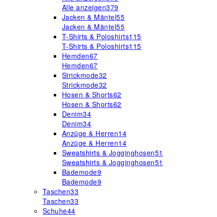
Alle anzeigen
379
Jacken & Mäntel
55
Jacken & Mäntel
55
T-Shirts & Poloshirts
115
T-Shirts & Poloshirts
115
Hemden
67
Hemden
67
Strickmode
32
Strickmode
32
Hosen & Shorts
62
Hosen & Shorts
62
Denim
34
Denim
34
Anzüge & Herren
14
Anzüge & Herren
14
Sweatshirts & Jogginghosen
51
Sweatshirts & Jogginghosen
51
Bademode
9
Bademode
9
Taschen
33
Taschen
33
Schuhe
44