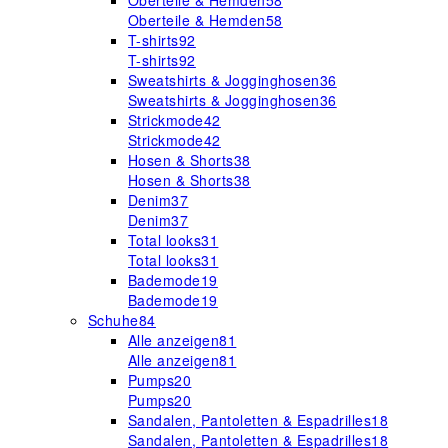
Oberteile & Hemden
58
Oberteile & Hemden
58
T-shirts
92
T-shirts
92
Sweatshirts & Jogginghosen
36
Sweatshirts & Jogginghosen
36
Strickmode
42
Strickmode
42
Hosen & Shorts
38
Hosen & Shorts
38
Denim
37
Denim
37
Total looks
31
Total looks
31
Bademode
19
Bademode
19
Schuhe
84
Alle anzeigen
81
Alle anzeigen
81
Pumps
20
Pumps
20
Sandalen, Pantoletten & Espadrilles
18
Sandalen, Pantoletten & Espadrilles
18