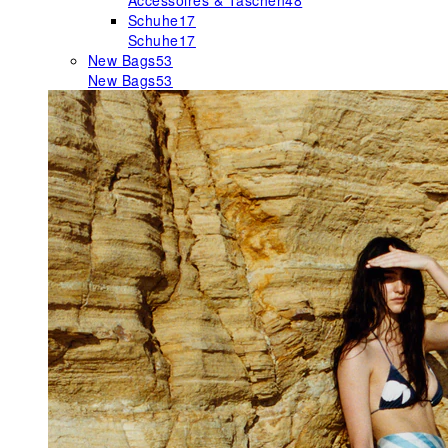
Accessoires & Taschen
48
Schuhe
17
Schuhe
17
New Bags
53
New Bags
53