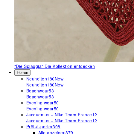
"Die Spiaggia"
Die Kollektion entdecken
Herren
Neuheiten
186
New
Neuheiten
186
New
Beachwear
53
Beachwear
53
Evening wear
50
Evening wear
50
Jacquemus + Nike Team France
12
Jacquemus + Nike Team France
12
Prêt-à-porter
398
Alle anzeigen
379