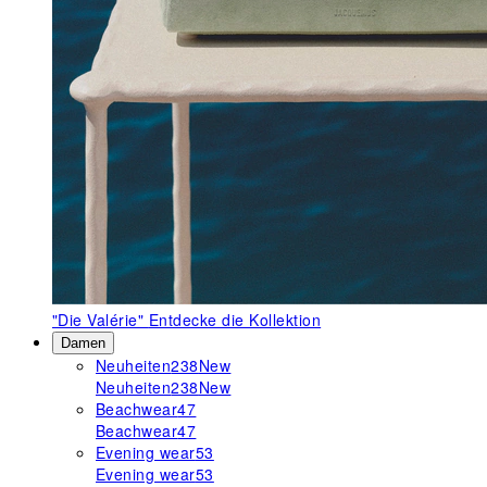
"Die Valérie"
Entdecke die Kollektion
Damen
Neuheiten
238
New
Neuheiten
238
New
Beachwear
47
Beachwear
47
Evening wear
53
Evening wear
53