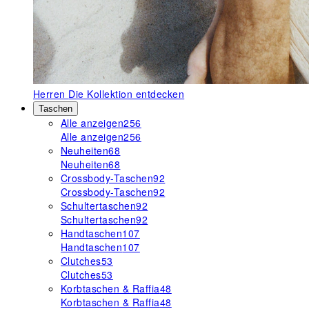
Herren
Die Kollektion entdecken
Taschen
Alle anzeigen
256
Alle anzeigen
256
Neuheiten
68
Neuheiten
68
Crossbody-Taschen
92
Crossbody-Taschen
92
Schultertaschen
92
Schultertaschen
92
Handtaschen
107
Handtaschen
107
Clutches
53
Clutches
53
Korbtaschen & Raffia
48
Korbtaschen & Raffia
48