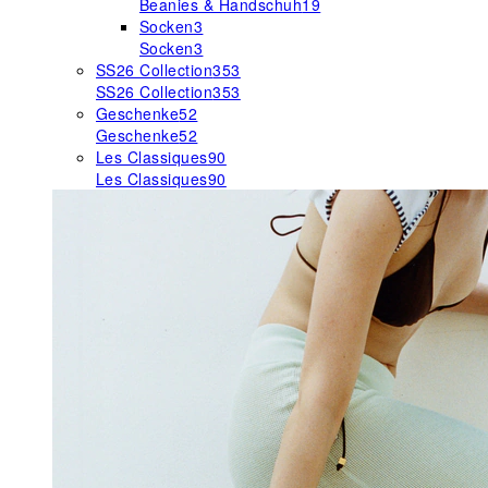
Beanies & Handschuh
19
Socken
3
Socken
3
SS26 Collection
353
SS26 Collection
353
Geschenke
52
Geschenke
52
Les Classiques
90
Les Classiques
90