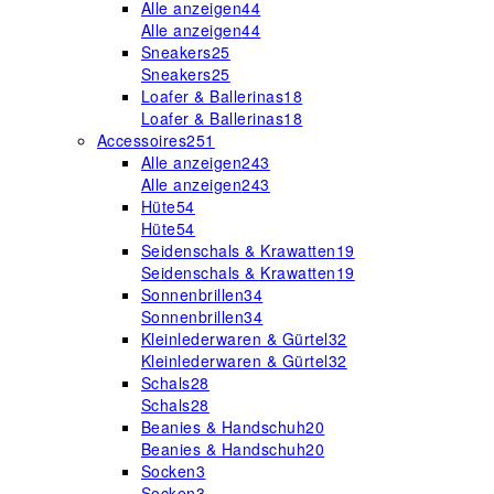
Alle anzeigen
44
Alle anzeigen
44
Sneakers
25
Sneakers
25
Loafer & Ballerinas
18
Loafer & Ballerinas
18
Accessoires
251
Alle anzeigen
243
Alle anzeigen
243
Hüte
54
Hüte
54
Seidenschals & Krawatten
19
Seidenschals & Krawatten
19
Sonnenbrillen
34
Sonnenbrillen
34
Kleinlederwaren & Gürtel
32
Kleinlederwaren & Gürtel
32
Schals
28
Schals
28
Beanies & Handschuh
20
Beanies & Handschuh
20
Socken
3
Socken
3