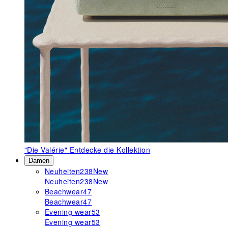
"Die Valérie"
Entdecke die Kollektion
Damen
Neuheiten
238
New
Neuheiten
238
New
Beachwear
47
Beachwear
47
Evening wear
53
Evening wear
53