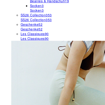
Beanies & Handschuh
19
Socken
3
Socken
3
SS26 Collection
353
SS26 Collection
353
Geschenke
52
Geschenke
52
Les Classiques
90
Les Classiques
90