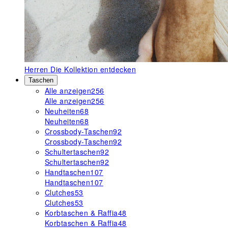
Herren
Die Kollektion entdecken
Taschen
Alle anzeigen
256
Alle anzeigen
256
Neuheiten
68
Neuheiten
68
Crossbody-Taschen
92
Crossbody-Taschen
92
Schultertaschen
92
Schultertaschen
92
Handtaschen
107
Handtaschen
107
Clutches
53
Clutches
53
Korbtaschen & Raffia
48
Korbtaschen & Raffia
48