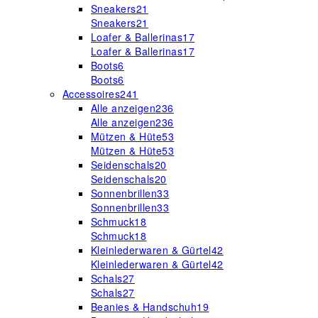
Sneakers
21
Sneakers
21
Loafer & Ballerinas
17
Loafer & Ballerinas
17
Boots
6
Boots
6
Accessoires
241
Alle anzeigen
236
Alle anzeigen
236
Mützen & Hüte
53
Mützen & Hüte
53
Seidenschals
20
Seidenschals
20
Sonnenbrillen
33
Sonnenbrillen
33
Schmuck
18
Schmuck
18
Kleinlederwaren & Gürtel
42
Kleinlederwaren & Gürtel
42
Schals
27
Schals
27
Beanies & Handschuh
19