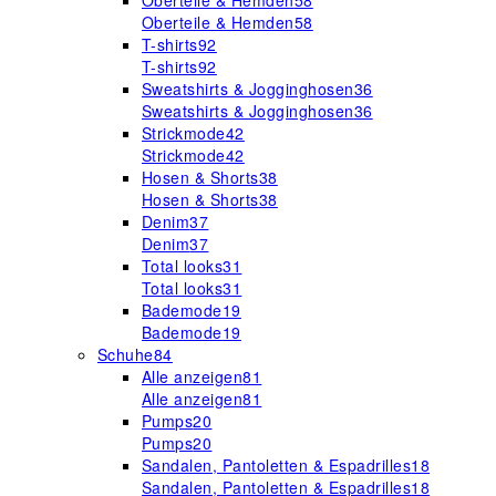
Oberteile & Hemden
58
Oberteile & Hemden
58
T-shirts
92
T-shirts
92
Sweatshirts & Jogginghosen
36
Sweatshirts & Jogginghosen
36
Strickmode
42
Strickmode
42
Hosen & Shorts
38
Hosen & Shorts
38
Denim
37
Denim
37
Total looks
31
Total looks
31
Bademode
19
Bademode
19
Schuhe
84
Alle anzeigen
81
Alle anzeigen
81
Pumps
20
Pumps
20
Sandalen, Pantoletten & Espadrilles
18
Sandalen, Pantoletten & Espadrilles
18