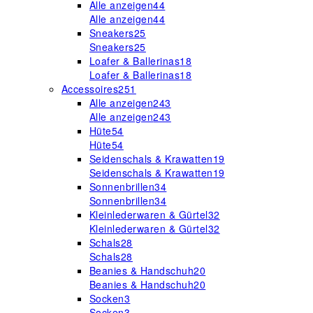
Alle anzeigen
44
Alle anzeigen
44
Sneakers
25
Sneakers
25
Loafer & Ballerinas
18
Loafer & Ballerinas
18
Accessoires
251
Alle anzeigen
243
Alle anzeigen
243
Hüte
54
Hüte
54
Seidenschals & Krawatten
19
Seidenschals & Krawatten
19
Sonnenbrillen
34
Sonnenbrillen
34
Kleinlederwaren & Gürtel
32
Kleinlederwaren & Gürtel
32
Schals
28
Schals
28
Beanies & Handschuh
20
Beanies & Handschuh
20
Socken
3
Socken
3