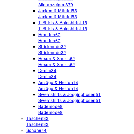
Alle anzeigen
379
Jacken & Mäntel
55
Jacken & Mäntel
55
T-Shirts & Poloshirts
115
T-Shirts & Poloshirts
115
Hemden
67
Hemden
67
Strickmode
32
Strickmode
32
Hosen & Shorts
62
Hosen & Shorts
62
Denim
34
Denim
34
Anzüge & Herren
14
Anzüge & Herren
14
Sweatshirts & Jogginghosen
51
Sweatshirts & Jogginghosen
51
Bademode
9
Bademode
9
Taschen
33
Taschen
33
Schuhe
44