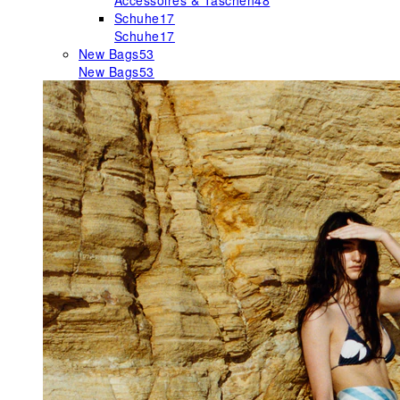
Accessoires & Taschen
48
Schuhe
17
Schuhe
17
New Bags
53
New Bags
53