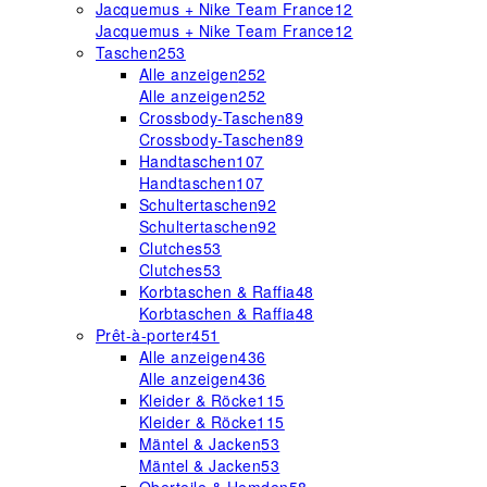
Jacquemus + Nike Team France
12
Jacquemus + Nike Team France
12
Taschen
253
Alle anzeigen
252
Alle anzeigen
252
Crossbody-Taschen
89
Crossbody-Taschen
89
Handtaschen
107
Handtaschen
107
Schultertaschen
92
Schultertaschen
92
Clutches
53
Clutches
53
Korbtaschen & Raffia
48
Korbtaschen & Raffia
48
Prêt-à-porter
451
Alle anzeigen
436
Alle anzeigen
436
Kleider & Röcke
115
Kleider & Röcke
115
Mäntel & Jacken
53
Mäntel & Jacken
53