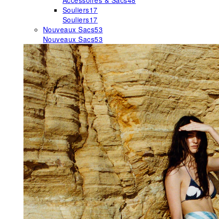
Accessoires & Sacs
48
Souliers
17
Souliers
17
Nouveaux Sacs
53
Nouveaux Sacs
53