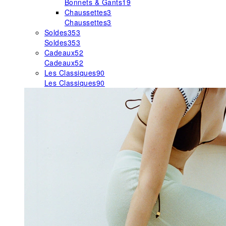
Bonnets & Gants
19
Chaussettes
3
Chaussettes
3
Soldes
353
Soldes
353
Cadeaux
52
Cadeaux
52
Les Classiques
90
Les Classiques
90