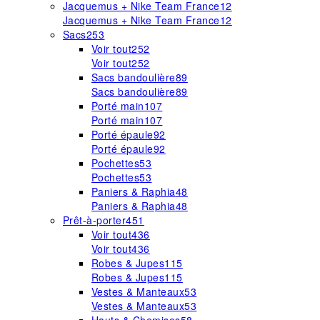
Jacquemus + Nike Team France
12
Jacquemus + Nike Team France
12
Sacs
253
Voir tout
252
Voir tout
252
Sacs bandoulière
89
Sacs bandoulière
89
Porté main
107
Porté main
107
Porté épaule
92
Porté épaule
92
Pochettes
53
Pochettes
53
Paniers & Raphia
48
Paniers & Raphia
48
Prêt-à-porter
451
Voir tout
436
Voir tout
436
Robes & Jupes
115
Robes & Jupes
115
Vestes & Manteaux
53
Vestes & Manteaux
53