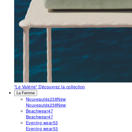
"Le Valérie"
Découvrez la collection
La Femme
Nouveautés
238
New
Nouveautés
238
New
Beachwear
47
Beachwear
47
Evening wear
53
Evening wear
53