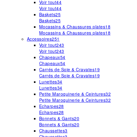
Voir tout
44
Voir tout
44
Baskets
25
Baskets
25
Mocassins & Chaussures plates
18
Mocassins & Chaussures plates
18
Accessoires
251
Voir tout
243
Voir tout
243
Chapeaux
54
Chapeaux
54
Carrés de Soie & Cravates
19
Carrés de Soie & Cravates
19
Lunettes
34
Lunettes
34
Petite Maroquinerie & Ceintures
32
Petite Maroquinerie & Ceintures
32
Echarpes
28
Echarpes
28
Bonnets & Gants
20
Bonnets & Gants
20
Chaussettes
3
Chaussettes
3