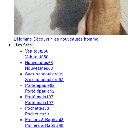
L'Homme
Découvrir les nouveautés homme
Les Sacs
Voir tout
256
Voir tout
256
Nouveautés
68
Nouveautés
68
Sacs bandoulière
92
Sacs bandoulière
92
Porté épaule
92
Porté épaule
92
Porté main
107
Porté main
107
Pochettes
53
Pochettes
53
Paniers & Raphia
48
Paniers & Raphia
48