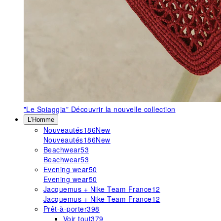
"Le Spiaggia"
Découvrir la nouvelle collection
L'Homme
Nouveautés
186
New
Nouveautés
186
New
Beachwear
53
Beachwear
53
Evening wear
50
Evening wear
50
Jacquemus + Nike Team France
12
Jacquemus + Nike Team France
12
Prêt-à-porter
398
Voir tout
379