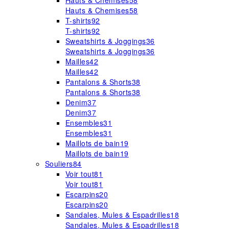
Hauts & Chemises
58
Hauts & Chemises
58
T-shirts
92
T-shirts
92
Sweatshirts & Joggings
36
Sweatshirts & Joggings
36
Mailles
42
Mailles
42
Pantalons & Shorts
38
Pantalons & Shorts
38
Denim
37
Denim
37
Ensembles
31
Ensembles
31
Maillots de bain
19
Maillots de bain
19
Souliers
84
Voir tout
81
Voir tout
81
Escarpins
20
Escarpins
20
Sandales, Mules & Espadrilles
18
Sandales, Mules & Espadrilles
18