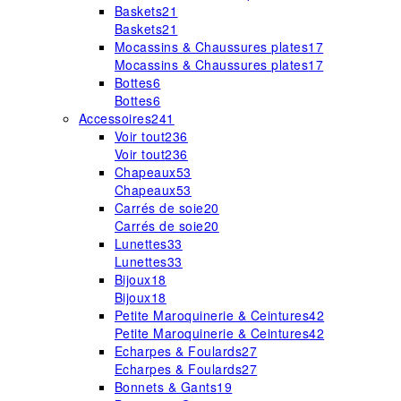
Baskets
21
Baskets
21
Mocassins & Chaussures plates
17
Mocassins & Chaussures plates
17
Bottes
6
Bottes
6
Accessoires
241
Voir tout
236
Voir tout
236
Chapeaux
53
Chapeaux
53
Carrés de soie
20
Carrés de soie
20
Lunettes
33
Lunettes
33
Bijoux
18
Bijoux
18
Petite Maroquinerie & Ceintures
42
Petite Maroquinerie & Ceintures
42
Echarpes & Foulards
27
Echarpes & Foulards
27
Bonnets & Gants
19