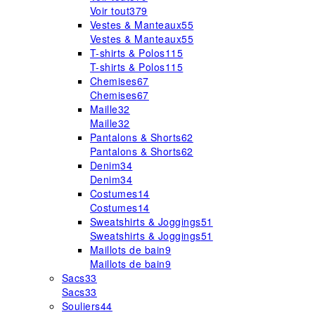
Voir tout
379
Vestes & Manteaux
55
Vestes & Manteaux
55
T-shirts & Polos
115
T-shirts & Polos
115
Chemises
67
Chemises
67
Maille
32
Maille
32
Pantalons & Shorts
62
Pantalons & Shorts
62
Denim
34
Denim
34
Costumes
14
Costumes
14
Sweatshirts & Joggings
51
Sweatshirts & Joggings
51
Maillots de bain
9
Maillots de bain
9
Sacs
33
Sacs
33
Souliers
44