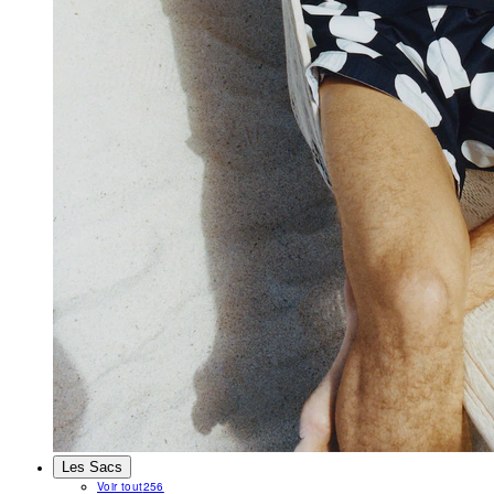
Les Sacs
Voir tout
256