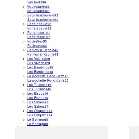
Voir tout
256
Nouveautés
68
Nouveautés
68
Sacs bandoulière
92
Sacs bandoulière
92
Porté épaule
92
Porté épaule
92
Porté main
107
Porté main
107
Pochettes
53
Pochettes
53
Paniers & Raphia
48
Paniers & Raphia
48
Les Valéries
28
Les Valéries
28
Les Bambinos
48
Les Bambinos
48
La pochette Rond Carré
25
La pochette Rond Carré
25
Les Turismos
46
Les Turismos
46
Les Bisous
16
Les Bisous
16
Les Salons
27
Les Salons
27
Les Chiquitos
14
Les Chiquitos
14
Le Berlingot
8
Le Berlingot
8