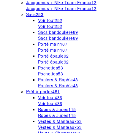
Jacquemus + Nike Team France
12
Jacquemus + Nike Team France
12
Sacs
253
Voir tout
252
Voir tout
252
Sacs bandoulière
89
Sacs bandoulière
89
Porté main
107
Porté main
107
Porté épaule
92
Porté épaule
92
Pochettes
53
Pochettes
53
Paniers & Raphia
48
Paniers & Raphia
48
Prêt-à-porter
451
Voir tout
436
Voir tout
436
Robes & Jupes
115
Robes & Jupes
115
Vestes & Manteaux
53
Vestes & Manteaux
53