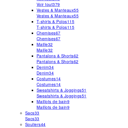
Voir tout
379
Vestes & Manteaux
55
Vestes & Manteaux
55
T-shirts & Polos
115
T-shirts & Polos
115
Chemises
67
Chemises
67
Maille
32
Maille
32
Pantalons & Shorts
62
Pantalons & Shorts
62
Denim
34
Denim
34
Costumes
14
Costumes
14
Sweatshirts & Joggings
51
Sweatshirts & Joggings
51
Maillots de bain
9
Maillots de bain
9
Sacs
33
Sacs
33
Souliers
44