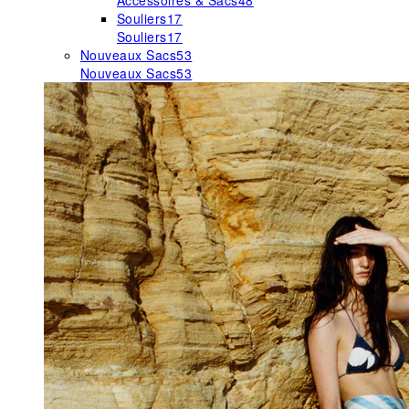
Accessoires & Sacs
48
Souliers
17
Souliers
17
Nouveaux Sacs
53
Nouveaux Sacs
53