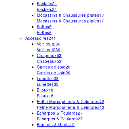
Baskets
21
Baskets
21
Mocassins & Chaussures plates
17
Mocassins & Chaussures plates
17
Bottes
6
Bottes
6
Accessoires
241
Voir tout
236
Voir tout
236
Chapeaux
53
Chapeaux
53
Carrés de soie
20
Carrés de soie
20
Lunettes
33
Lunettes
33
Bijoux
18
Bijoux
18
Petite Maroquinerie & Ceintures
42
Petite Maroquinerie & Ceintures
42
Echarpes & Foulards
27
Echarpes & Foulards
27
Bonnets & Gants
19