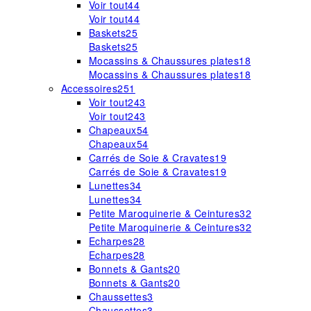
Voir tout
44
Voir tout
44
Baskets
25
Baskets
25
Mocassins & Chaussures plates
18
Mocassins & Chaussures plates
18
Accessoires
251
Voir tout
243
Voir tout
243
Chapeaux
54
Chapeaux
54
Carrés de Soie & Cravates
19
Carrés de Soie & Cravates
19
Lunettes
34
Lunettes
34
Petite Maroquinerie & Ceintures
32
Petite Maroquinerie & Ceintures
32
Echarpes
28
Echarpes
28
Bonnets & Gants
20
Bonnets & Gants
20
Chaussettes
3
Chaussettes
3