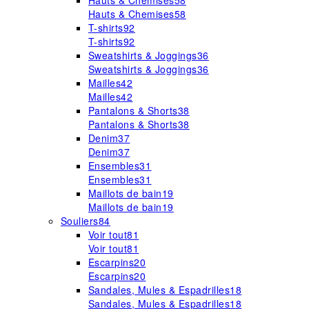
Hauts & Chemises
58
Hauts & Chemises
58
T-shirts
92
T-shirts
92
Sweatshirts & Joggings
36
Sweatshirts & Joggings
36
Mailles
42
Mailles
42
Pantalons & Shorts
38
Pantalons & Shorts
38
Denim
37
Denim
37
Ensembles
31
Ensembles
31
Maillots de bain
19
Maillots de bain
19
Souliers
84
Voir tout
81
Voir tout
81
Escarpins
20
Escarpins
20
Sandales, Mules & Espadrilles
18
Sandales, Mules & Espadrilles
18