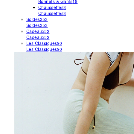
Bonnets & Gants
19
Chaussettes
3
Chaussettes
3
Soldes
353
Soldes
353
Cadeaux
52
Cadeaux
52
Les Classiques
90
Les Classiques
90