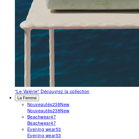
"Le Valérie"
Découvrez la collection
La Femme
Nouveautés
238
New
Nouveautés
238
New
Beachwear
47
Beachwear
47
Evening wear
53
Evening wear
53