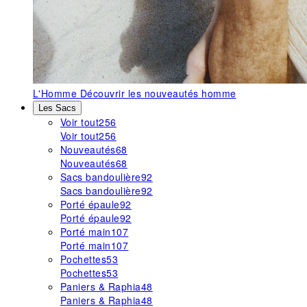
L'Homme
Découvrir les nouveautés homme
Les Sacs
Voir tout
256
Voir tout
256
Nouveautés
68
Nouveautés
68
Sacs bandoulière
92
Sacs bandoulière
92
Porté épaule
92
Porté épaule
92
Porté main
107
Porté main
107
Pochettes
53
Pochettes
53
Paniers & Raphia
48
Paniers & Raphia
48