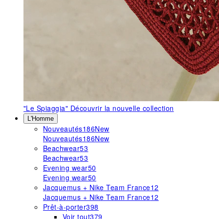
"Le Spiaggia"
Découvrir la nouvelle collection
L'Homme
Nouveautés
186
New
Nouveautés
186
New
Beachwear
53
Beachwear
53
Evening wear
50
Evening wear
50
Jacquemus + Nike Team France
12
Jacquemus + Nike Team France
12
Prêt-à-porter
398
Voir tout
379