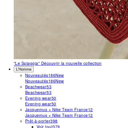
"Le Spiaggia"
Découvrir la nouvelle collection
L'Homme
Nouveautés
186
New
Nouveautés
186
New
Beachwear
53
Beachwear
53
Evening wear
50
Evening wear
50
Jacquemus + Nike Team France
12
Jacquemus + Nike Team France
12
Prêt-à-porter
398
Voir tout
379