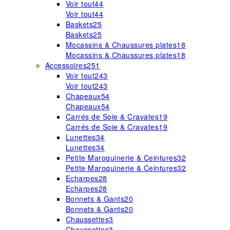
Voir tout
44
Voir tout
44
Baskets
25
Baskets
25
Mocassins & Chaussures plates
18
Mocassins & Chaussures plates
18
Accessoires
251
Voir tout
243
Voir tout
243
Chapeaux
54
Chapeaux
54
Carrés de Soie & Cravates
19
Carrés de Soie & Cravates
19
Lunettes
34
Lunettes
34
Petite Maroquinerie & Ceintures
32
Petite Maroquinerie & Ceintures
32
Echarpes
28
Echarpes
28
Bonnets & Gants
20
Bonnets & Gants
20
Chaussettes
3
Chaussettes
3