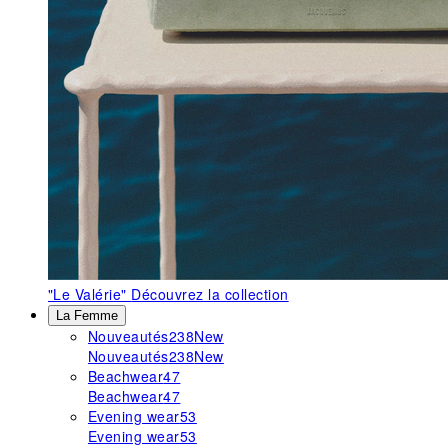
"Le Valérie"
Découvrez la collection
La Femme
Nouveautés
238
New
Nouveautés
238
New
Beachwear
47
Beachwear
47
Evening wear
53
Evening wear
53