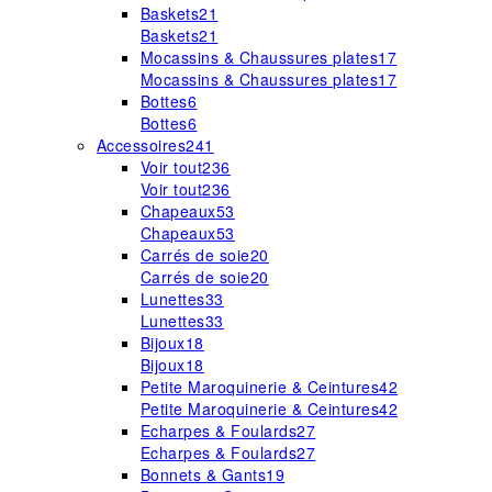
Baskets
21
Baskets
21
Mocassins & Chaussures plates
17
Mocassins & Chaussures plates
17
Bottes
6
Bottes
6
Accessoires
241
Voir tout
236
Voir tout
236
Chapeaux
53
Chapeaux
53
Carrés de soie
20
Carrés de soie
20
Lunettes
33
Lunettes
33
Bijoux
18
Bijoux
18
Petite Maroquinerie & Ceintures
42
Petite Maroquinerie & Ceintures
42
Echarpes & Foulards
27
Echarpes & Foulards
27
Bonnets & Gants
19