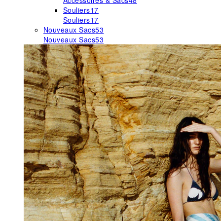
Accessoires & Sacs
48
Souliers
17
Souliers
17
Nouveaux Sacs
53
Nouveaux Sacs
53