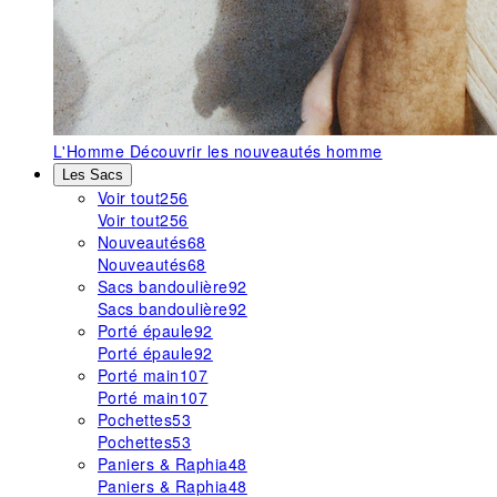
L'Homme
Découvrir les nouveautés homme
Les Sacs
Voir tout
256
Voir tout
256
Nouveautés
68
Nouveautés
68
Sacs bandoulière
92
Sacs bandoulière
92
Porté épaule
92
Porté épaule
92
Porté main
107
Porté main
107
Pochettes
53
Pochettes
53
Paniers & Raphia
48
Paniers & Raphia
48