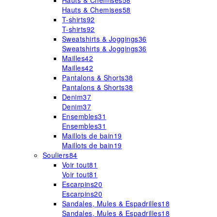
Hauts & Chemises
58
Hauts & Chemises
58
T-shirts
92
T-shirts
92
Sweatshirts & Joggings
36
Sweatshirts & Joggings
36
Mailles
42
Mailles
42
Pantalons & Shorts
38
Pantalons & Shorts
38
Denim
37
Denim
37
Ensembles
31
Ensembles
31
Maillots de bain
19
Maillots de bain
19
Souliers
84
Voir tout
81
Voir tout
81
Escarpins
20
Escarpins
20
Sandales, Mules & Espadrilles
18
Sandales, Mules & Espadrilles
18