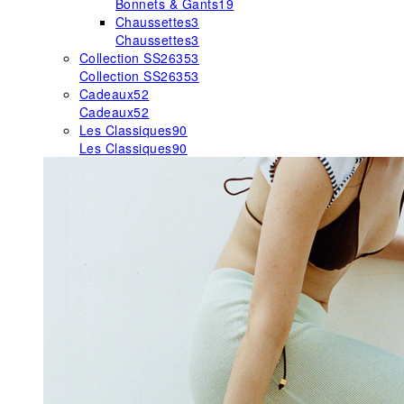
Bonnets & Gants
19
Chaussettes
3
Chaussettes
3
Collection SS26
353
Collection SS26
353
Cadeaux
52
Cadeaux
52
Les Classiques
90
Les Classiques
90