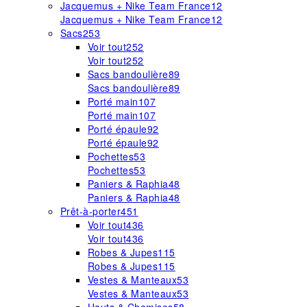
Jacquemus + Nike Team France
12
Jacquemus + Nike Team France
12
Sacs
253
Voir tout
252
Voir tout
252
Sacs bandoulière
89
Sacs bandoulière
89
Porté main
107
Porté main
107
Porté épaule
92
Porté épaule
92
Pochettes
53
Pochettes
53
Paniers & Raphia
48
Paniers & Raphia
48
Prêt-à-porter
451
Voir tout
436
Voir tout
436
Robes & Jupes
115
Robes & Jupes
115
Vestes & Manteaux
53
Vestes & Manteaux
53