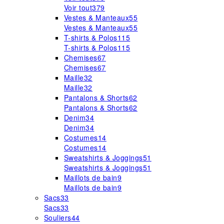
Voir tout
379
Vestes & Manteaux
55
Vestes & Manteaux
55
T-shirts & Polos
115
T-shirts & Polos
115
Chemises
67
Chemises
67
Maille
32
Maille
32
Pantalons & Shorts
62
Pantalons & Shorts
62
Denim
34
Denim
34
Costumes
14
Costumes
14
Sweatshirts & Joggings
51
Sweatshirts & Joggings
51
Maillots de bain
9
Maillots de bain
9
Sacs
33
Sacs
33
Souliers
44