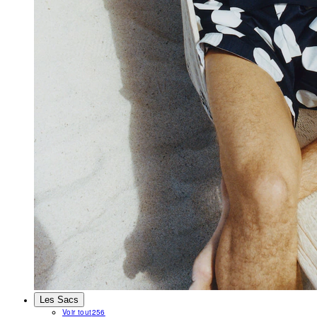
Les Sacs
Voir tout
256