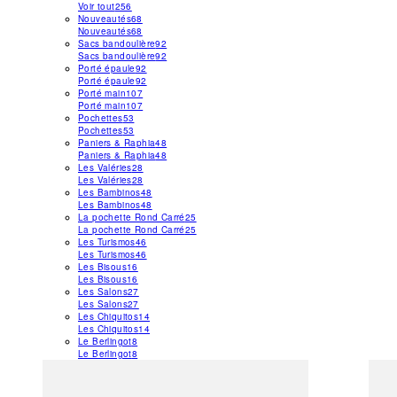
Voir tout
256
Nouveautés
68
Nouveautés
68
Sacs bandoulière
92
Sacs bandoulière
92
Porté épaule
92
Porté épaule
92
Porté main
107
Porté main
107
Pochettes
53
Pochettes
53
Paniers & Raphia
48
Paniers & Raphia
48
Les Valéries
28
Les Valéries
28
Les Bambinos
48
Les Bambinos
48
La pochette Rond Carré
25
La pochette Rond Carré
25
Les Turismos
46
Les Turismos
46
Les Bisous
16
Les Bisous
16
Les Salons
27
Les Salons
27
Les Chiquitos
14
Les Chiquitos
14
Le Berlingot
8
Le Berlingot
8