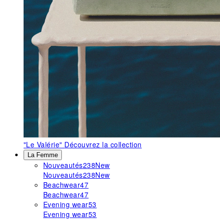
"Le Valérie"
Découvrez la collection
La Femme
Nouveautés
238
New
Nouveautés
238
New
Beachwear
47
Beachwear
47
Evening wear
53
Evening wear
53