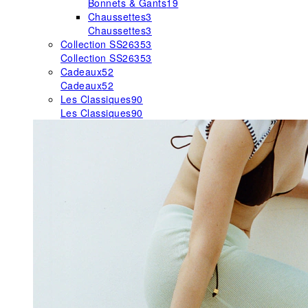
Bonnets & Gants
19
Chaussettes
3
Chaussettes
3
Collection SS26
353
Collection SS26
353
Cadeaux
52
Cadeaux
52
Les Classiques
90
Les Classiques
90