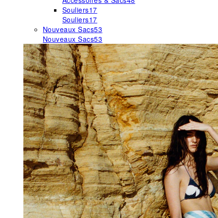
Accessoires & Sacs
48
Souliers
17
Souliers
17
Nouveaux Sacs
53
Nouveaux Sacs
53