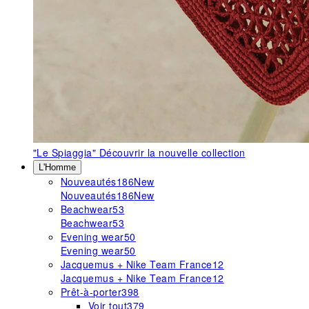
"Le Spiaggia"
Découvrir la nouvelle collection
L'Homme
Nouveautés
186
New
Nouveautés
186
New
Beachwear
53
Beachwear
53
Evening wear
50
Evening wear
50
Jacquemus + Nike Team France
12
Jacquemus + Nike Team France
12
Prêt-à-porter
398
Voir tout
379