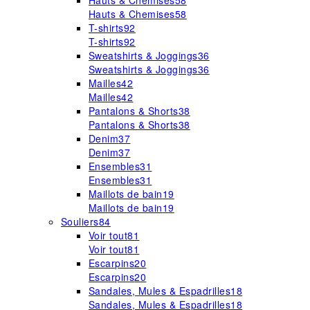
Hauts & Chemises
58
Hauts & Chemises
58
T-shirts
92
T-shirts
92
Sweatshirts & Joggings
36
Sweatshirts & Joggings
36
Mailles
42
Mailles
42
Pantalons & Shorts
38
Pantalons & Shorts
38
Denim
37
Denim
37
Ensembles
31
Ensembles
31
Maillots de bain
19
Maillots de bain
19
Souliers
84
Voir tout
81
Voir tout
81
Escarpins
20
Escarpins
20
Sandales, Mules & Espadrilles
18
Sandales, Mules & Espadrilles
18