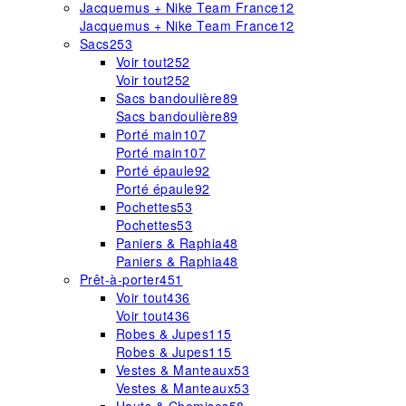
Jacquemus + Nike Team France
12
Jacquemus + Nike Team France
12
Sacs
253
Voir tout
252
Voir tout
252
Sacs bandoulière
89
Sacs bandoulière
89
Porté main
107
Porté main
107
Porté épaule
92
Porté épaule
92
Pochettes
53
Pochettes
53
Paniers & Raphia
48
Paniers & Raphia
48
Prêt-à-porter
451
Voir tout
436
Voir tout
436
Robes & Jupes
115
Robes & Jupes
115
Vestes & Manteaux
53
Vestes & Manteaux
53