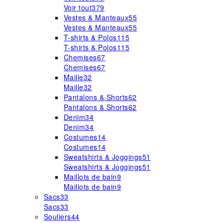
Voir tout
379
Vestes & Manteaux
55
Vestes & Manteaux
55
T-shirts & Polos
115
T-shirts & Polos
115
Chemises
67
Chemises
67
Maille
32
Maille
32
Pantalons & Shorts
62
Pantalons & Shorts
62
Denim
34
Denim
34
Costumes
14
Costumes
14
Sweatshirts & Joggings
51
Sweatshirts & Joggings
51
Maillots de bain
9
Maillots de bain
9
Sacs
33
Sacs
33
Souliers
44