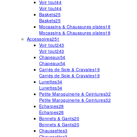
Voir tout
44
Voir tout
44
Baskets
25
Baskets
25
Mocassins & Chaussures plates
18
Mocassins & Chaussures plates
18
Accessoires
251
Voir tout
243
Voir tout
243
Chapeaux
54
Chapeaux
54
Carrés de Soie & Cravates
19
Carrés de Soie & Cravates
19
Lunettes
34
Lunettes
34
Petite Maroquinerie & Ceintures
32
Petite Maroquinerie & Ceintures
32
Echarpes
28
Echarpes
28
Bonnets & Gants
20
Bonnets & Gants
20
Chaussettes
3
Chaussettes
3