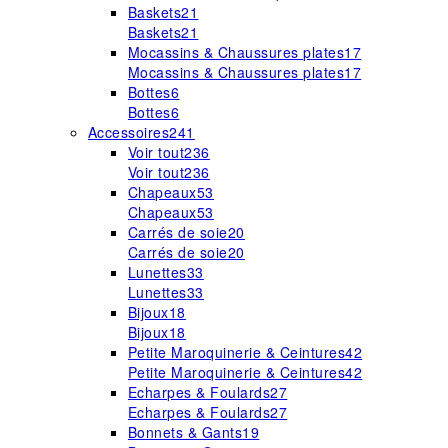
Baskets
21
Baskets
21
Mocassins & Chaussures plates
17
Mocassins & Chaussures plates
17
Bottes
6
Bottes
6
Accessoires
241
Voir tout
236
Voir tout
236
Chapeaux
53
Chapeaux
53
Carrés de soie
20
Carrés de soie
20
Lunettes
33
Lunettes
33
Bijoux
18
Bijoux
18
Petite Maroquinerie & Ceintures
42
Petite Maroquinerie & Ceintures
42
Echarpes & Foulards
27
Echarpes & Foulards
27
Bonnets & Gants
19