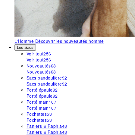
L'Homme
Découvrir les nouveautés homme
Les Sacs
Voir tout
256
Voir tout
256
Nouveautés
68
Nouveautés
68
Sacs bandoulière
92
Sacs bandoulière
92
Porté épaule
92
Porté épaule
92
Porté main
107
Porté main
107
Pochettes
53
Pochettes
53
Paniers & Raphia
48
Paniers & Raphia
48