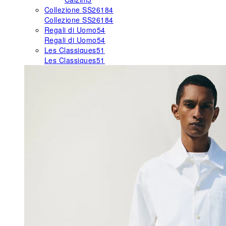
Collezione SS26
184
Collezione SS26
184
Regali di Uomo
54
Regali di Uomo
54
Les Classiques
51
Les Classiques
51