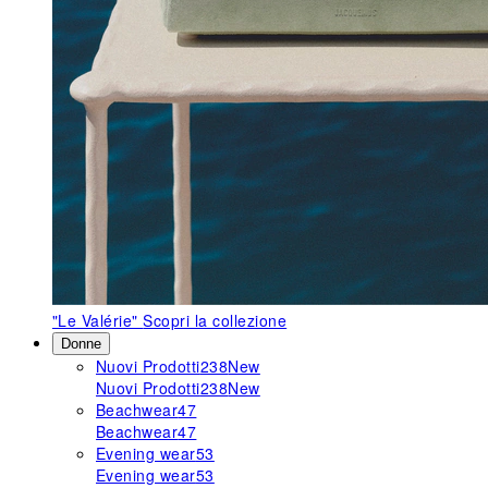
"Le Valérie"
Scopri la collezione
Donne
Nuovi Prodotti
238
New
Nuovi Prodotti
238
New
Beachwear
47
Beachwear
47
Evening wear
53
Evening wear
53