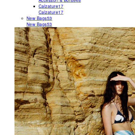
Accessori & Borse
48
Calzature
17
Calzature
17
New Bags
53
New Bags
53