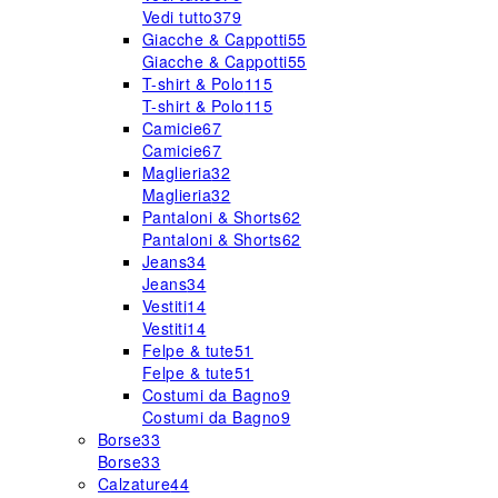
Vedi tutto
379
Giacche & Cappotti
55
Giacche & Cappotti
55
T-shirt & Polo
115
T-shirt & Polo
115
Camicie
67
Camicie
67
Maglieria
32
Maglieria
32
Pantaloni & Shorts
62
Pantaloni & Shorts
62
Jeans
34
Jeans
34
Vestiti
14
Vestiti
14
Felpe & tute
51
Felpe & tute
51
Costumi da Bagno
9
Costumi da Bagno
9
Borse
33
Borse
33
Calzature
44