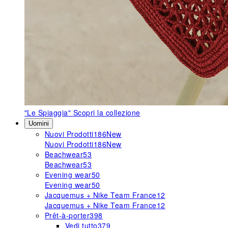
"Le Spiaggia"
Scopri la collezione
Uomini
Nuovi Prodotti
186
New
Nuovi Prodotti
186
New
Beachwear
53
Beachwear
53
Evening wear
50
Evening wear
50
Jacquemus + Nike Team France
12
Jacquemus + Nike Team France
12
Prêt-à-porter
398
Vedi tutto
379