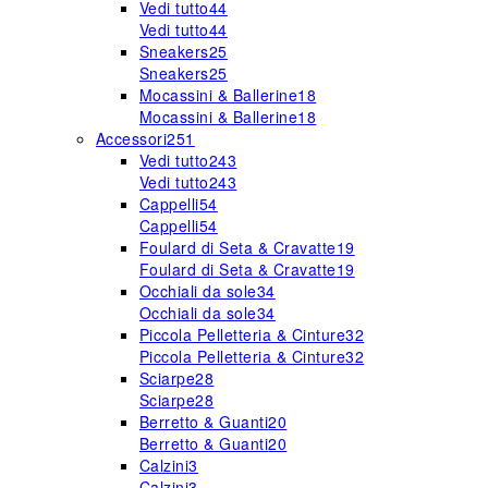
Vedi tutto
44
Vedi tutto
44
Sneakers
25
Sneakers
25
Mocassini & Ballerine
18
Mocassini & Ballerine
18
Accessori
251
Vedi tutto
243
Vedi tutto
243
Cappelli
54
Cappelli
54
Foulard di Seta & Cravatte
19
Foulard di Seta & Cravatte
19
Occhiali da sole
34
Occhiali da sole
34
Piccola Pelletteria & Cinture
32
Piccola Pelletteria & Cinture
32
Sciarpe
28
Sciarpe
28
Berretto & Guanti
20
Berretto & Guanti
20
Calzini
3
Calzini
3