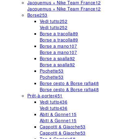
Jacquemus + Nike Team France
12
Jacquemus + Nike Team France
12
Borse
253
Vedi tutto
252
Vedi tutto
252
Borse a tracolla
89
Borse a tracolla
89
Borse a mano
107
Borse a mano
107
Borse a spalla
92
Borse a spalla
92
Pochette
53
Pochette
53
Borse cesto & Borse rafia
48
Borse cesto & Borse rafia
48
Prêt-à-porter
451
Vedi tutto
436
Vedi tutto
436
Abiti & Gonne
115
Abiti & Gonne
115
Cappotti & Giacche
53
Cappotti & Giacche
53