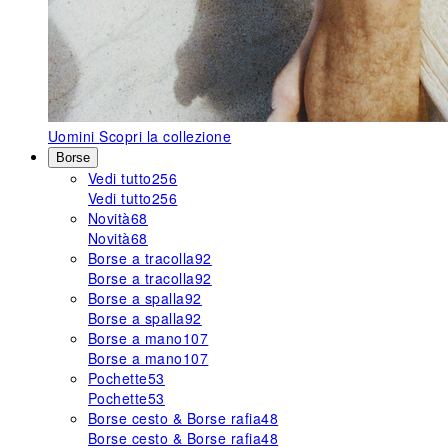
Uomini
Scopri la collezione
Borse
Vedi tutto
256
Vedi tutto
256
Novità
68
Novità
68
Borse a tracolla
92
Borse a tracolla
92
Borse a spalla
92
Borse a spalla
92
Borse a mano
107
Borse a mano
107
Pochette
53
Pochette
53
Borse cesto & Borse rafia
48
Borse cesto & Borse rafia
48