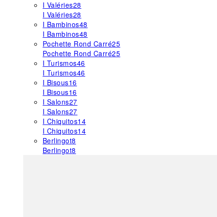
I Valéries
28
I Valéries
28
I Bambinos
48
I Bambinos
48
Pochette Rond Carré
25
Pochette Rond Carré
25
I Turismos
46
I Turismos
46
I Bisous
16
I Bisous
16
I Salons
27
I Salons
27
I Chiquitos
14
I Chiquitos
14
Berlingot
8
Berlingot
8