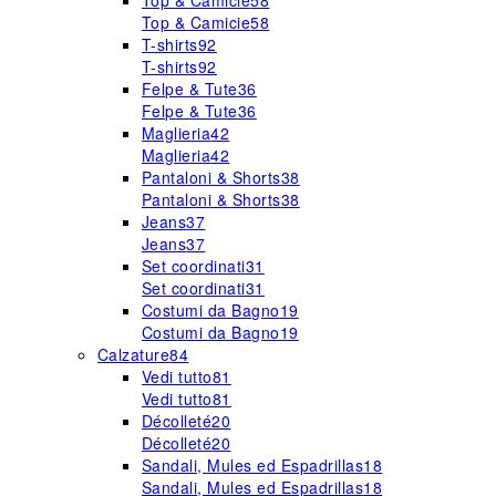
Top & Camicie
58
Top & Camicie
58
T-shirts
92
T-shirts
92
Felpe & Tute
36
Felpe & Tute
36
Maglieria
42
Maglieria
42
Pantaloni & Shorts
38
Pantaloni & Shorts
38
Jeans
37
Jeans
37
Set coordinati
31
Set coordinati
31
Costumi da Bagno
19
Costumi da Bagno
19
Calzature
84
Vedi tutto
81
Vedi tutto
81
Décolleté
20
Décolleté
20
Sandali, Mules ed Espadrillas
18
Sandali, Mules ed Espadrillas
18