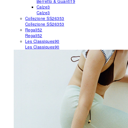
Berretto & Guanti
19
Calze
3
Calze
3
Collezione SS26
353
Collezione SS26
353
Regali
52
Regali
52
Les Classiques
90
Les Classiques
90