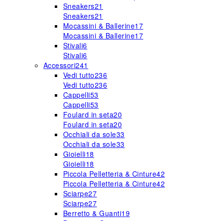
Sneakers
21
Sneakers
21
Mocassini & Ballerine
17
Mocassini & Ballerine
17
Stivali
6
Stivali
6
Accessori
241
Vedi tutto
236
Vedi tutto
236
Cappelli
53
Cappelli
53
Foulard in seta
20
Foulard in seta
20
Occhiali da sole
33
Occhiali da sole
33
Gioielli
18
Gioielli
18
Piccola Pelletteria & Cinture
42
Piccola Pelletteria & Cinture
42
Sciarpe
27
Sciarpe
27
Berretto & Guanti
19