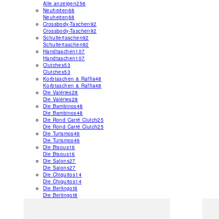
Alle anzeigen
256
Neuheiten
68
Neuheiten
68
Crossbody-Taschen
92
Crossbody-Taschen
92
Schultertaschen
92
Schultertaschen
92
Handtaschen
107
Handtaschen
107
Clutches
53
Clutches
53
Korbtaschen & Raffia
48
Korbtaschen & Raffia
48
Die Valéries
28
Die Valéries
28
Die Bambinos
48
Die Bambinos
48
Die Rond Carré Clutch
25
Die Rond Carré Clutch
25
Die Turismos
46
Die Turismos
46
Die Bisous
16
Die Bisous
16
Die Salons
27
Die Salons
27
Die Chiquitos
14
Die Chiquitos
14
Die Berlingot
8
Die Berlingot
8