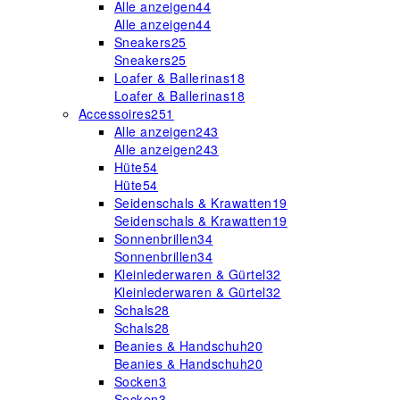
Alle anzeigen
44
Alle anzeigen
44
Sneakers
25
Sneakers
25
Loafer & Ballerinas
18
Loafer & Ballerinas
18
Accessoires
251
Alle anzeigen
243
Alle anzeigen
243
Hüte
54
Hüte
54
Seidenschals & Krawatten
19
Seidenschals & Krawatten
19
Sonnenbrillen
34
Sonnenbrillen
34
Kleinlederwaren & Gürtel
32
Kleinlederwaren & Gürtel
32
Schals
28
Schals
28
Beanies & Handschuh
20
Beanies & Handschuh
20
Socken
3
Socken
3