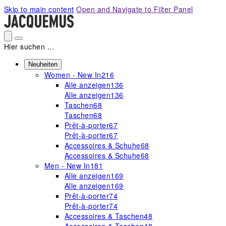
Please
Skip to main content
Open and Navigate to Filter Panel
note:
This
website
includes
Hier suchen ...
an
accessibility
Neuheiten
Women - New In
216
system.
Alle anzeigen
136
Alle anzeigen
136
Taschen
68
Taschen
68
Prêt-à-porter
67
Prêt-à-porter
67
Accessoires & Schuhe
68
Accessoires & Schuhe
68
Men - New In
181
Alle anzeigen
169
Alle anzeigen
169
Prêt-à-porter
74
Prêt-à-porter
74
Accessoires & Taschen
48