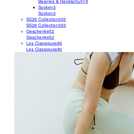
Beanies & Handschuh
19
Socken
3
Socken
3
SS26 Collection
353
SS26 Collection
353
Geschenke
52
Geschenke
52
Les Classiques
90
Les Classiques
90