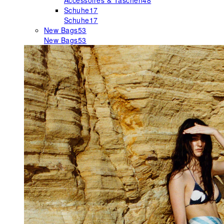
Accessoires & Taschen
48
Schuhe
17
Schuhe
17
New Bags
53
New Bags
53