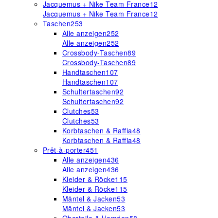
Jacquemus + Nike Team France
12
Jacquemus + Nike Team France
12
Taschen
253
Alle anzeigen
252
Alle anzeigen
252
Crossbody-Taschen
89
Crossbody-Taschen
89
Handtaschen
107
Handtaschen
107
Schultertaschen
92
Schultertaschen
92
Clutches
53
Clutches
53
Korbtaschen & Raffia
48
Korbtaschen & Raffia
48
Prêt-à-porter
451
Alle anzeigen
436
Alle anzeigen
436
Kleider & Röcke
115
Kleider & Röcke
115
Mäntel & Jacken
53
Mäntel & Jacken
53