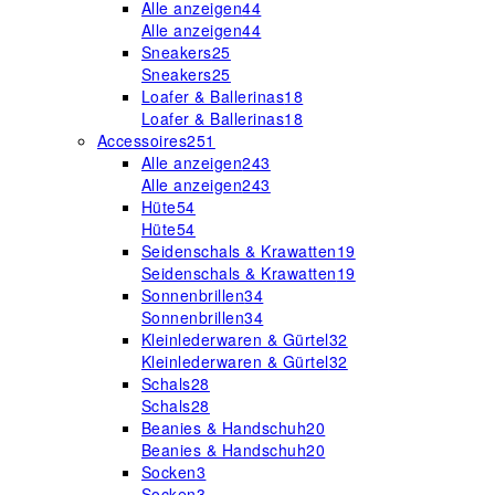
Alle anzeigen
44
Alle anzeigen
44
Sneakers
25
Sneakers
25
Loafer & Ballerinas
18
Loafer & Ballerinas
18
Accessoires
251
Alle anzeigen
243
Alle anzeigen
243
Hüte
54
Hüte
54
Seidenschals & Krawatten
19
Seidenschals & Krawatten
19
Sonnenbrillen
34
Sonnenbrillen
34
Kleinlederwaren & Gürtel
32
Kleinlederwaren & Gürtel
32
Schals
28
Schals
28
Beanies & Handschuh
20
Beanies & Handschuh
20
Socken
3
Socken
3