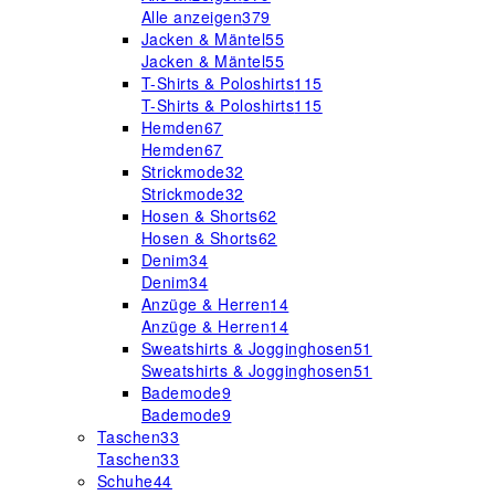
Alle anzeigen
379
Jacken & Mäntel
55
Jacken & Mäntel
55
T-Shirts & Poloshirts
115
T-Shirts & Poloshirts
115
Hemden
67
Hemden
67
Strickmode
32
Strickmode
32
Hosen & Shorts
62
Hosen & Shorts
62
Denim
34
Denim
34
Anzüge & Herren
14
Anzüge & Herren
14
Sweatshirts & Jogginghosen
51
Sweatshirts & Jogginghosen
51
Bademode
9
Bademode
9
Taschen
33
Taschen
33
Schuhe
44