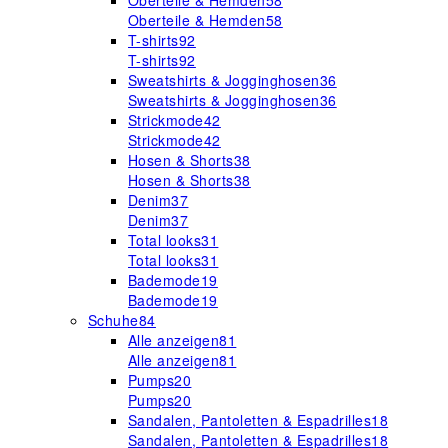
Oberteile & Hemden
58
Oberteile & Hemden
58
T-shirts
92
T-shirts
92
Sweatshirts & Jogginghosen
36
Sweatshirts & Jogginghosen
36
Strickmode
42
Strickmode
42
Hosen & Shorts
38
Hosen & Shorts
38
Denim
37
Denim
37
Total looks
31
Total looks
31
Bademode
19
Bademode
19
Schuhe
84
Alle anzeigen
81
Alle anzeigen
81
Pumps
20
Pumps
20
Sandalen, Pantoletten & Espadrilles
18
Sandalen, Pantoletten & Espadrilles
18