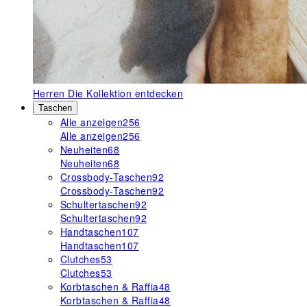
Herren
Die Kollektion entdecken
Taschen
Alle anzeigen
256
Alle anzeigen
256
Neuheiten
68
Neuheiten
68
Crossbody-Taschen
92
Crossbody-Taschen
92
Schultertaschen
92
Schultertaschen
92
Handtaschen
107
Handtaschen
107
Clutches
53
Clutches
53
Korbtaschen & Raffia
48
Korbtaschen & Raffia
48