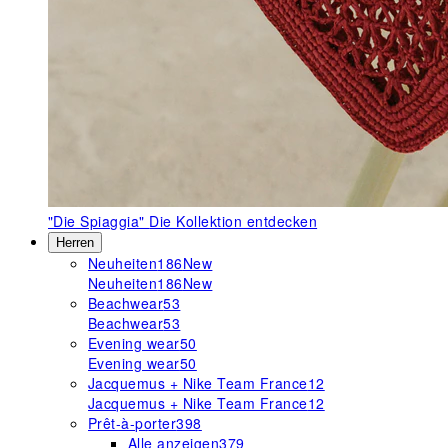
"Die Spiaggia"
Die Kollektion entdecken
Herren
Neuheiten
186
New
Neuheiten
186
New
Beachwear
53
Beachwear
53
Evening wear
50
Evening wear
50
Jacquemus + Nike Team France
12
Jacquemus + Nike Team France
12
Prêt-à-porter
398
Alle anzeigen
379