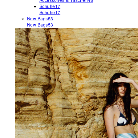
Accessoires & Taschen
48
Schuhe
17
Schuhe
17
New Bags
53
New Bags
53