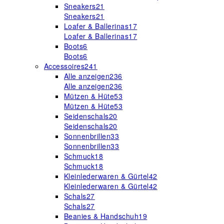
Sneakers
21
Sneakers
21
Loafer & Ballerinas
17
Loafer & Ballerinas
17
Boots
6
Boots
6
Accessoires
241
Alle anzeigen
236
Alle anzeigen
236
Mützen & Hüte
53
Mützen & Hüte
53
Seidenschals
20
Seidenschals
20
Sonnenbrillen
33
Sonnenbrillen
33
Schmuck
18
Schmuck
18
Kleinlederwaren & Gürtel
42
Kleinlederwaren & Gürtel
42
Schals
27
Schals
27
Beanies & Handschuh
19