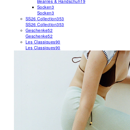
Beanies & Handschuh
19
Socken
3
Socken
3
SS26 Collection
353
SS26 Collection
353
Geschenke
52
Geschenke
52
Les Classiques
90
Les Classiques
90