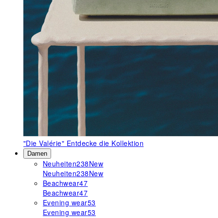
"Die Valérie"
Entdecke die Kollektion
Damen
Neuheiten
238
New
Neuheiten
238
New
Beachwear
47
Beachwear
47
Evening wear
53
Evening wear
53