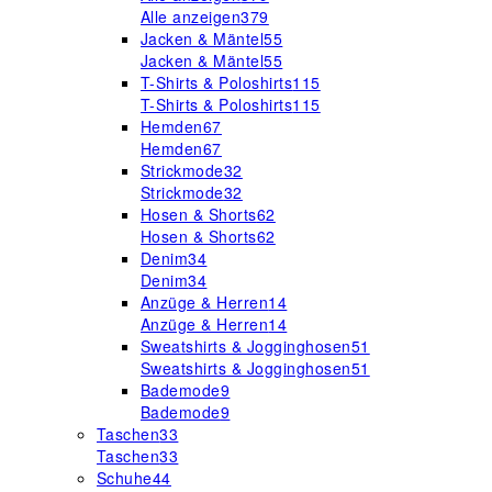
Alle anzeigen
379
Jacken & Mäntel
55
Jacken & Mäntel
55
T-Shirts & Poloshirts
115
T-Shirts & Poloshirts
115
Hemden
67
Hemden
67
Strickmode
32
Strickmode
32
Hosen & Shorts
62
Hosen & Shorts
62
Denim
34
Denim
34
Anzüge & Herren
14
Anzüge & Herren
14
Sweatshirts & Jogginghosen
51
Sweatshirts & Jogginghosen
51
Bademode
9
Bademode
9
Taschen
33
Taschen
33
Schuhe
44