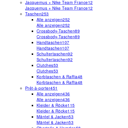
Jacquemus + Nike Team France
12
Jacquemus + Nike Team France
12
Taschen
253
Alle anzeigen
252
Alle anzeigen
252
Crossbody-Taschen
89
Crossbody-Taschen
89
Handtaschen
107
Handtaschen
107
Schultertaschen
92
Schultertaschen
92
Clutches
53
Clutches
53
Korbtaschen & Raffia
48
Korbtaschen & Raffia
48
Prêt-à-porter
451
Alle anzeigen
436
Alle anzeigen
436
Kleider & Röcke
115
Kleider & Röcke
115
Mäntel & Jacken
53
Mäntel & Jacken
53