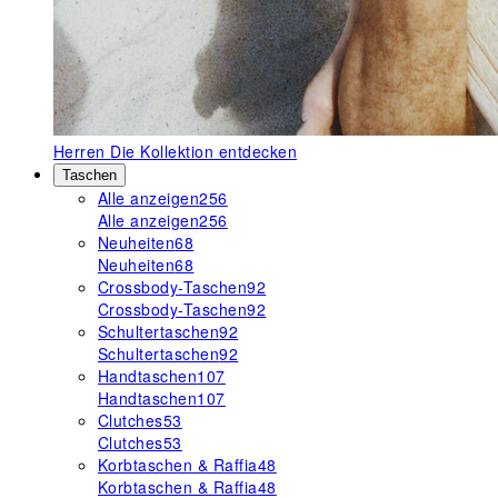
Herren
Die Kollektion entdecken
Taschen
Alle anzeigen
256
Alle anzeigen
256
Neuheiten
68
Neuheiten
68
Crossbody-Taschen
92
Crossbody-Taschen
92
Schultertaschen
92
Schultertaschen
92
Handtaschen
107
Handtaschen
107
Clutches
53
Clutches
53
Korbtaschen & Raffia
48
Korbtaschen & Raffia
48