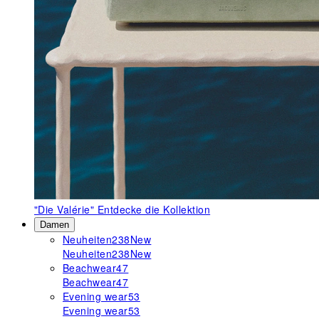
"Die Valérie"
Entdecke die Kollektion
Damen
Neuheiten
238
New
Neuheiten
238
New
Beachwear
47
Beachwear
47
Evening wear
53
Evening wear
53