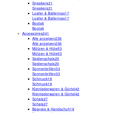
Sneakers
21
Sneakers
21
Loafer & Ballerinas
17
Loafer & Ballerinas
17
Boots
6
Boots
6
Accessoires
241
Alle anzeigen
236
Alle anzeigen
236
Mützen & Hüte
53
Mützen & Hüte
53
Seidenschals
20
Seidenschals
20
Sonnenbrillen
33
Sonnenbrillen
33
Schmuck
18
Schmuck
18
Kleinlederwaren & Gürtel
42
Kleinlederwaren & Gürtel
42
Schals
27
Schals
27
Beanies & Handschuh
19