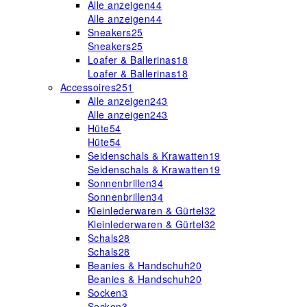
Alle anzeigen
44
Alle anzeigen
44
Sneakers
25
Sneakers
25
Loafer & Ballerinas
18
Loafer & Ballerinas
18
Accessoires
251
Alle anzeigen
243
Alle anzeigen
243
Hüte
54
Hüte
54
Seidenschals & Krawatten
19
Seidenschals & Krawatten
19
Sonnenbrillen
34
Sonnenbrillen
34
Kleinlederwaren & Gürtel
32
Kleinlederwaren & Gürtel
32
Schals
28
Schals
28
Beanies & Handschuh
20
Beanies & Handschuh
20
Socken
3
Socken
3