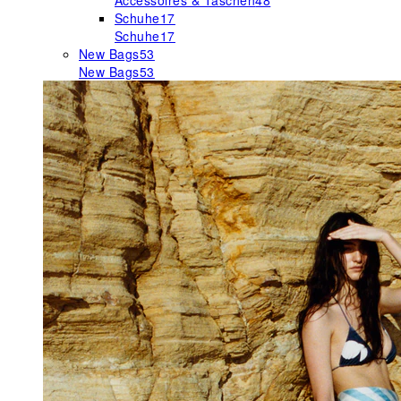
Accessoires & Taschen
48
Schuhe
17
Schuhe
17
New Bags
53
New Bags
53