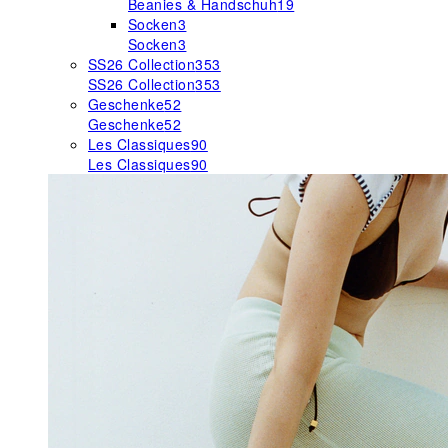
Beanies & Handschuh
19
Socken
3
Socken
3
SS26 Collection
353
SS26 Collection
353
Geschenke
52
Geschenke
52
Les Classiques
90
Les Classiques
90