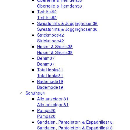
Oberteile & Hemden
58
Oberteile & Hemden
58
T-shirts
92
T-shirts
92
Sweatshirts & Jogginghosen
36
Sweatshirts & Jogginghosen
36
Strickmode
42
Strickmode
42
Hosen & Shorts
38
Hosen & Shorts
38
Denim
37
Denim
37
Total looks
31
Total looks
31
Bademode
19
Bademode
19
Schuhe
84
Alle anzeigen
81
Alle anzeigen
81
Pumps
20
Pumps
20
Sandalen, Pantoletten & Espadrilles
18
Sandalen, Pantoletten & Espadrilles
18