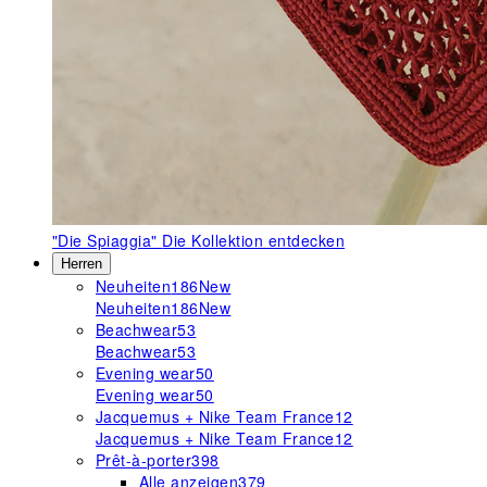
"Die Spiaggia"
Die Kollektion entdecken
Herren
Neuheiten
186
New
Neuheiten
186
New
Beachwear
53
Beachwear
53
Evening wear
50
Evening wear
50
Jacquemus + Nike Team France
12
Jacquemus + Nike Team France
12
Prêt-à-porter
398
Alle anzeigen
379