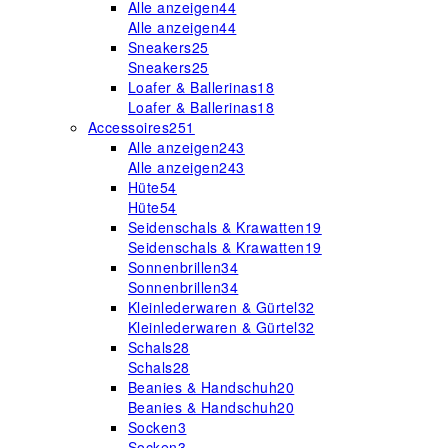
Alle anzeigen
44
Alle anzeigen
44
Sneakers
25
Sneakers
25
Loafer & Ballerinas
18
Loafer & Ballerinas
18
Accessoires
251
Alle anzeigen
243
Alle anzeigen
243
Hüte
54
Hüte
54
Seidenschals & Krawatten
19
Seidenschals & Krawatten
19
Sonnenbrillen
34
Sonnenbrillen
34
Kleinlederwaren & Gürtel
32
Kleinlederwaren & Gürtel
32
Schals
28
Schals
28
Beanies & Handschuh
20
Beanies & Handschuh
20
Socken
3
Socken
3