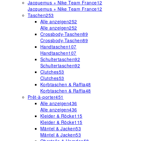
Jacquemus + Nike Team France
12
Jacquemus + Nike Team France
12
Taschen
253
Alle anzeigen
252
Alle anzeigen
252
Crossbody-Taschen
89
Crossbody-Taschen
89
Handtaschen
107
Handtaschen
107
Schultertaschen
92
Schultertaschen
92
Clutches
53
Clutches
53
Korbtaschen & Raffia
48
Korbtaschen & Raffia
48
Prêt-à-porter
451
Alle anzeigen
436
Alle anzeigen
436
Kleider & Röcke
115
Kleider & Röcke
115
Mäntel & Jacken
53
Mäntel & Jacken
53