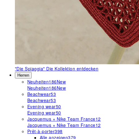
"Die Spiaggia"
Die Kollektion entdecken
Herren
Neuheiten
186
New
Neuheiten
186
New
Beachwear
53
Beachwear
53
Evening wear
50
Evening wear
50
Jacquemus + Nike Team France
12
Jacquemus + Nike Team France
12
Prêt-à-porter
398
Alle anzeigen
379