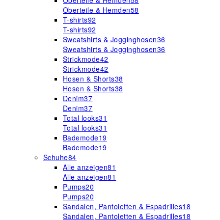
Oberteile & Hemden
58
Oberteile & Hemden
58
T-shirts
92
T-shirts
92
Sweatshirts & Jogginghosen
36
Sweatshirts & Jogginghosen
36
Strickmode
42
Strickmode
42
Hosen & Shorts
38
Hosen & Shorts
38
Denim
37
Denim
37
Total looks
31
Total looks
31
Bademode
19
Bademode
19
Schuhe
84
Alle anzeigen
81
Alle anzeigen
81
Pumps
20
Pumps
20
Sandalen, Pantoletten & Espadrilles
18
Sandalen, Pantoletten & Espadrilles
18