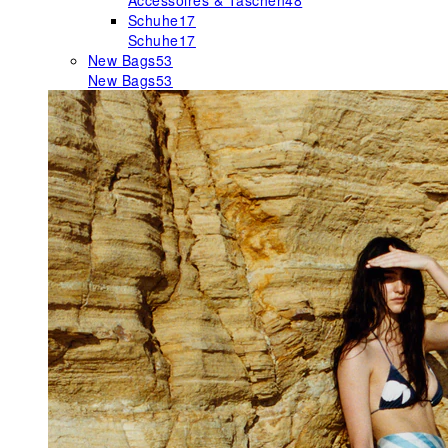
Accessoires & Taschen
48
Schuhe
17
Schuhe
17
New Bags
53
New Bags
53