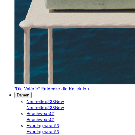
"Die Valérie"
Entdecke die Kollektion
Damen
Neuheiten
238
New
Neuheiten
238
New
Beachwear
47
Beachwear
47
Evening wear
53
Evening wear
53