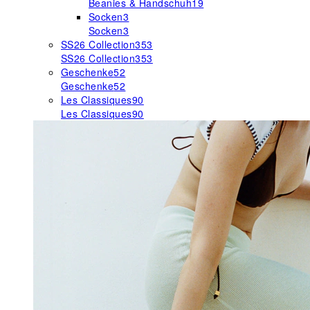
Beanies & Handschuh
19
Socken
3
Socken
3
SS26 Collection
353
SS26 Collection
353
Geschenke
52
Geschenke
52
Les Classiques
90
Les Classiques
90