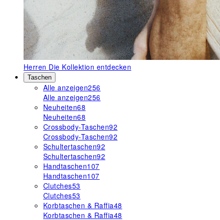
Herren
Die Kollektion entdecken
Taschen
Alle anzeigen
256
Alle anzeigen
256
Neuheiten
68
Neuheiten
68
Crossbody-Taschen
92
Crossbody-Taschen
92
Schultertaschen
92
Schultertaschen
92
Handtaschen
107
Handtaschen
107
Clutches
53
Clutches
53
Korbtaschen & Raffia
48
Korbtaschen & Raffia
48