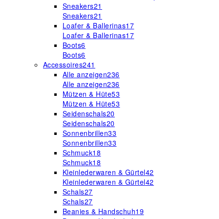
Sneakers
21
Sneakers
21
Loafer & Ballerinas
17
Loafer & Ballerinas
17
Boots
6
Boots
6
Accessoires
241
Alle anzeigen
236
Alle anzeigen
236
Mützen & Hüte
53
Mützen & Hüte
53
Seidenschals
20
Seidenschals
20
Sonnenbrillen
33
Sonnenbrillen
33
Schmuck
18
Schmuck
18
Kleinlederwaren & Gürtel
42
Kleinlederwaren & Gürtel
42
Schals
27
Schals
27
Beanies & Handschuh
19