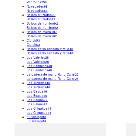
Ver todos
256
Novedades
68
Novedades
68
Bolsos cruzados
92
Bolsos cruzados
92
Bolsos de hombro
92
Bolsos de hombro
92
Bolsos de mano
107
Bolsos de mano
107
Clutch
53
Clutch
53
Bolsos estilo canasto y rafia
48
Bolsos estilo canasto y rafia
48
Los Valéries
28
Los Valéries
28
Los Bambinos
48
Los Bambinos
48
La cartera de mano Rond Carré
25
La cartera de mano Rond Carré
25
Los Turismos
46
Los Turismos
46
Los Bisous
16
Los Bisous
16
Los Salons
27
Los Salons
27
Los Chiquitos
14
Los Chiquitos
14
El Berlingot
8
El Berlingot
8