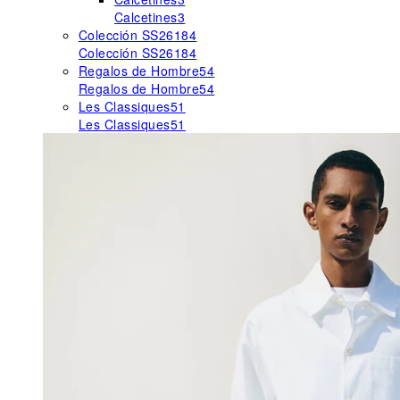
Calcetines
3
Colección SS26
184
Colección SS26
184
Regalos de Hombre
54
Regalos de Hombre
54
Les Classiques
51
Les Classiques
51