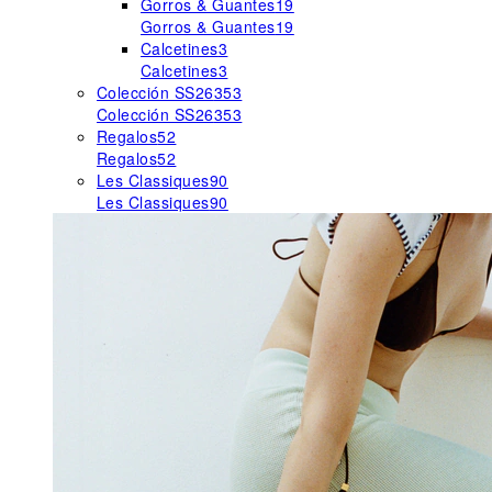
Gorros & Guantes
19
Gorros & Guantes
19
Calcetines
3
Calcetines
3
Colección SS26
353
Colección SS26
353
Regalos
52
Regalos
52
Les Classiques
90
Les Classiques
90