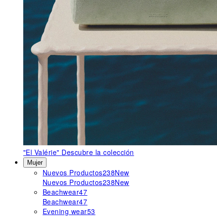
"El Valérie"
Descubre la colección
Mujer
Nuevos Productos
238
New
Nuevos Productos
238
New
Beachwear
47
Beachwear
47
Evening wear
53