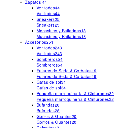
Zapatos
44
Ver todos
44
Ver todos
44
Sneakers
25
Sneakers
25
Mocasines y Bailarinas
18
Mocasines y Bailarinas
18
Accesorios
251
Ver todos
243
Ver todos
243
Sombreros
54
Sombreros
54
Fulares de Seda & Corbatas
19
Fulares de Seda & Corbatas
19
Gafas de sol
34
Gafas de sol
34
Pequeña marroquinería & Cinturones
32
Pequeña marroquinería & Cinturones
32
Bufandas
28
Bufandas
28
Gorros & Guantes
20
Gorros & Guantes
20
Calcetines
3