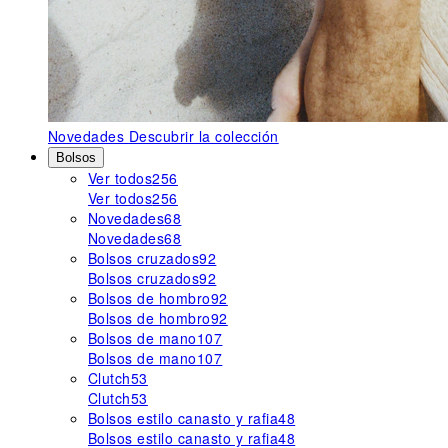
Novedades
Descubrir la colección
Bolsos
Ver todos
256
Ver todos
256
Novedades
68
Novedades
68
Bolsos cruzados
92
Bolsos cruzados
92
Bolsos de hombro
92
Bolsos de hombro
92
Bolsos de mano
107
Bolsos de mano
107
Clutch
53
Clutch
53
Bolsos estilo canasto y rafia
48
Bolsos estilo canasto y rafia
48