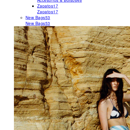
Accesorios & Bolsos
48
Zapatos
17
Zapatos
17
New Bags
53
New Bags
53