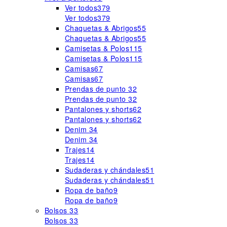
Ver todos
379
Ver todos
379
Chaquetas & Abrigos
55
Chaquetas & Abrigos
55
Camisetas & Polos
115
Camisetas & Polos
115
Camisas
67
Camisas
67
Prendas de punto
32
Prendas de punto
32
Pantalones y shorts
62
Pantalones y shorts
62
Denim
34
Denim
34
Trajes
14
Trajes
14
Sudaderas y chándales
51
Sudaderas y chándales
51
Ropa de baño
9
Ropa de baño
9
Bolsos
33
Bolsos
33