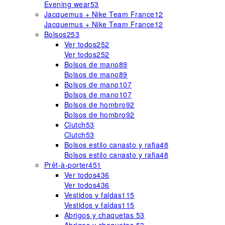
Evening wear
53
Jacquemus + Nike Team France
12
Jacquemus + Nike Team France
12
Bolsos
253
Ver todos
252
Ver todos
252
Bolsos de mano
89
Bolsos de mano
89
Bolsos de mano
107
Bolsos de mano
107
Bolsos de hombro
92
Bolsos de hombro
92
Clutch
53
Clutch
53
Bolsos estilo canasto y rafia
48
Bolsos estilo canasto y rafia
48
Prêt-à-porter
451
Ver todos
436
Ver todos
436
Vestidos y faldas
115
Vestidos y faldas
115
Abrigos y chaquetas
53