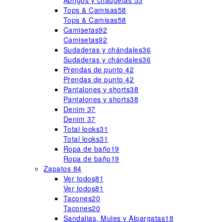
Abrigos y chaquetas
53
Tops & Camisas
58
Tops & Camisas
58
Camisetas
92
Camisetas
92
Sudaderas y chándales
36
Sudaderas y chándales
36
Prendas de punto
42
Prendas de punto
42
Pantalones y shorts
38
Pantalones y shorts
38
Denim
37
Denim
37
Total looks
31
Total looks
31
Ropa de baño
19
Ropa de baño
19
Zapatos
84
Ver todos
81
Ver todos
81
Tacones
20
Tacones
20
Sandalias, Mules y Alpargatas
18