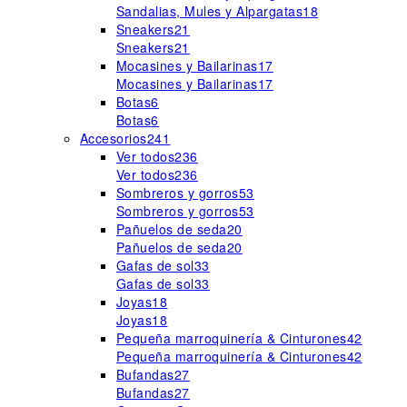
Sandalias, Mules y Alpargatas
18
Sneakers
21
Sneakers
21
Mocasines y Bailarinas
17
Mocasines y Bailarinas
17
Botas
6
Botas
6
Accesorios
241
Ver todos
236
Ver todos
236
Sombreros y gorros
53
Sombreros y gorros
53
Pañuelos de seda
20
Pañuelos de seda
20
Gafas de sol
33
Gafas de sol
33
Joyas
18
Joyas
18
Pequeña marroquinería & Cinturones
42
Pequeña marroquinería & Cinturones
42
Bufandas
27
Bufandas
27