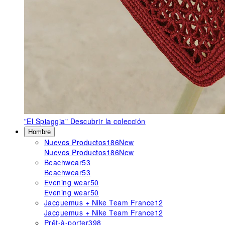
"El Spiaggia"
Descubrir la colección
Hombre
Nuevos Productos
186
New
Nuevos Productos
186
New
Beachwear
53
Beachwear
53
Evening wear
50
Evening wear
50
Jacquemus + Nike Team France
12
Jacquemus + Nike Team France
12
Prêt-à-porter
398