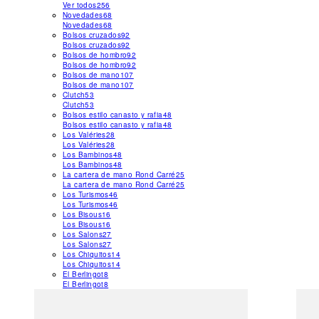
Ver todos
256
Novedades
68
Novedades
68
Bolsos cruzados
92
Bolsos cruzados
92
Bolsos de hombro
92
Bolsos de hombro
92
Bolsos de mano
107
Bolsos de mano
107
Clutch
53
Clutch
53
Bolsos estilo canasto y rafia
48
Bolsos estilo canasto y rafia
48
Los Valéries
28
Los Valéries
28
Los Bambinos
48
Los Bambinos
48
La cartera de mano Rond Carré
25
La cartera de mano Rond Carré
25
Los Turismos
46
Los Turismos
46
Los Bisous
16
Los Bisous
16
Los Salons
27
Los Salons
27
Los Chiquitos
14
Los Chiquitos
14
El Berlingot
8
El Berlingot
8