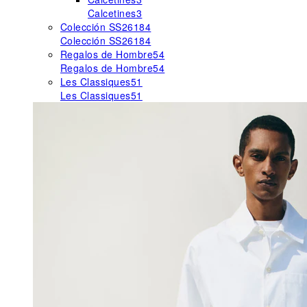
Calcetines
3
Colección SS26
184
Colección SS26
184
Regalos de Hombre
54
Regalos de Hombre
54
Les Classiques
51
Les Classiques
51