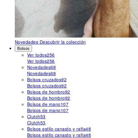
Novedades
Descubrir la colección
Bolsos
Ver todos
256
Ver todos
256
Novedades
68
Novedades
68
Bolsos cruzados
92
Bolsos cruzados
92
Bolsos de hombro
92
Bolsos de hombro
92
Bolsos de mano
107
Bolsos de mano
107
Clutch
53
Clutch
53
Bolsos estilo canasto y rafia
48
Bolsos estilo canasto y rafia
48