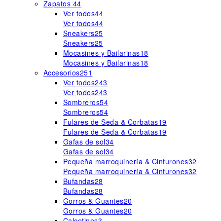
Zapatos
44
Ver todos
44
Ver todos
44
Sneakers
25
Sneakers
25
Mocasines y Bailarinas
18
Mocasines y Bailarinas
18
Accesorios
251
Ver todos
243
Ver todos
243
Sombreros
54
Sombreros
54
Fulares de Seda & Corbatas
19
Fulares de Seda & Corbatas
19
Gafas de sol
34
Gafas de sol
34
Pequeña marroquinería & Cinturones
32
Pequeña marroquinería & Cinturones
32
Bufandas
28
Bufandas
28
Gorros & Guantes
20
Gorros & Guantes
20
Calcetines
3