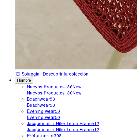
"El Spiaggia"
Descubrir la colección
Hombre
Nuevos Productos
186
New
Nuevos Productos
186
New
Beachwear
53
Beachwear
53
Evening wear
50
Evening wear
50
Jacquemus + Nike Team France
12
Jacquemus + Nike Team France
12
Prêt-à-porter
398