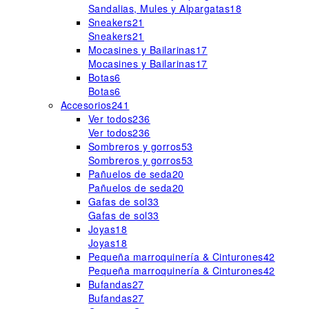
Sandalias, Mules y Alpargatas
18
Sneakers
21
Sneakers
21
Mocasines y Bailarinas
17
Mocasines y Bailarinas
17
Botas
6
Botas
6
Accesorios
241
Ver todos
236
Ver todos
236
Sombreros y gorros
53
Sombreros y gorros
53
Pañuelos de seda
20
Pañuelos de seda
20
Gafas de sol
33
Gafas de sol
33
Joyas
18
Joyas
18
Pequeña marroquinería & Cinturones
42
Pequeña marroquinería & Cinturones
42
Bufandas
27
Bufandas
27