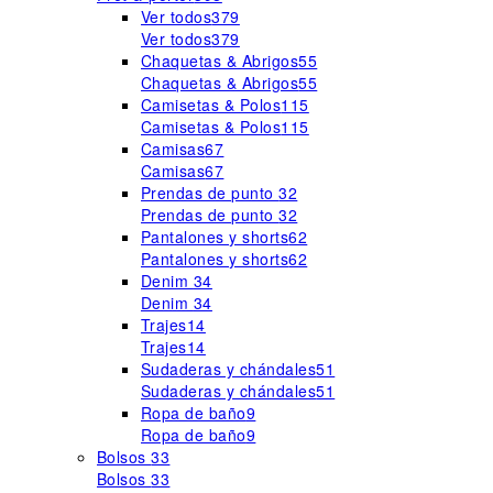
Ver todos
379
Ver todos
379
Chaquetas & Abrigos
55
Chaquetas & Abrigos
55
Camisetas & Polos
115
Camisetas & Polos
115
Camisas
67
Camisas
67
Prendas de punto
32
Prendas de punto
32
Pantalones y shorts
62
Pantalones y shorts
62
Denim
34
Denim
34
Trajes
14
Trajes
14
Sudaderas y chándales
51
Sudaderas y chándales
51
Ropa de baño
9
Ropa de baño
9
Bolsos
33
Bolsos
33