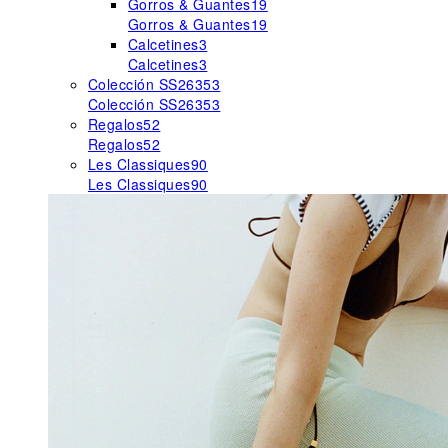
Gorros & Guantes
19
Gorros & Guantes
19
Calcetines
3
Calcetines
3
Colección SS26
353
Colección SS26
353
Regalos
52
Regalos
52
Les Classiques
90
Les Classiques
90