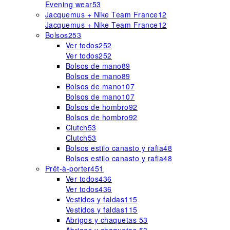
Evening wear
53
Jacquemus + Nike Team France
12
Jacquemus + Nike Team France
12
Bolsos
253
Ver todos
252
Ver todos
252
Bolsos de mano
89
Bolsos de mano
89
Bolsos de mano
107
Bolsos de mano
107
Bolsos de hombro
92
Bolsos de hombro
92
Clutch
53
Clutch
53
Bolsos estilo canasto y rafia
48
Bolsos estilo canasto y rafia
48
Prêt-à-porter
451
Ver todos
436
Ver todos
436
Vestidos y faldas
115
Vestidos y faldas
115
Abrigos y chaquetas
53