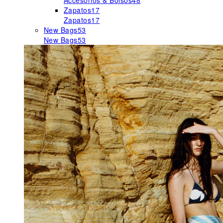
Accesorios & Bolsos
48
Zapatos
17
Zapatos
17
New Bags
53
New Bags
53