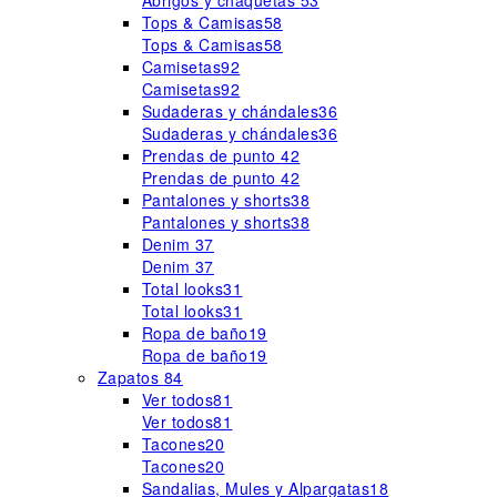
Abrigos y chaquetas
53
Tops & Camisas
58
Tops & Camisas
58
Camisetas
92
Camisetas
92
Sudaderas y chándales
36
Sudaderas y chándales
36
Prendas de punto
42
Prendas de punto
42
Pantalones y shorts
38
Pantalones y shorts
38
Denim
37
Denim
37
Total looks
31
Total looks
31
Ropa de baño
19
Ropa de baño
19
Zapatos
84
Ver todos
81
Ver todos
81
Tacones
20
Tacones
20
Sandalias, Mules y Alpargatas
18