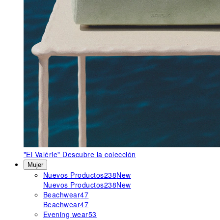
"El Valérie"
Descubre la colección
Mujer
Nuevos Productos
238
New
Nuevos Productos
238
New
Beachwear
47
Beachwear
47
Evening wear
53