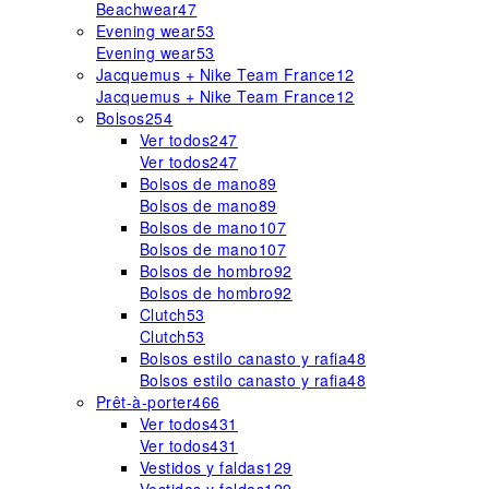
Beachwear
47
Evening wear
53
Evening wear
53
Jacquemus + Nike Team France
12
Jacquemus + Nike Team France
12
Bolsos
254
Ver todos
247
Ver todos
247
Bolsos de mano
89
Bolsos de mano
89
Bolsos de mano
107
Bolsos de mano
107
Bolsos de hombro
92
Bolsos de hombro
92
Clutch
53
Clutch
53
Bolsos estilo canasto y rafia
48
Bolsos estilo canasto y rafia
48
Prêt-à-porter
466
Ver todos
431
Ver todos
431
Vestidos y faldas
129