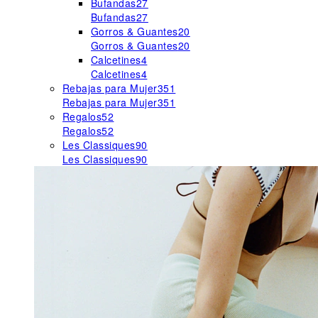
Bufandas
27
Bufandas
27
Gorros & Guantes
20
Gorros & Guantes
20
Calcetines
4
Calcetines
4
Rebajas para Mujer
351
Rebajas para Mujer
351
Regalos
52
Regalos
52
Les Classiques
90
Les Classiques
90