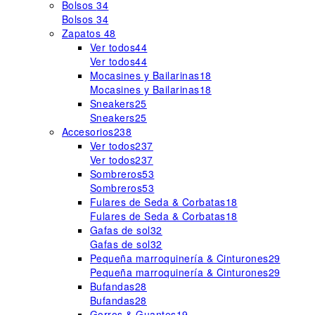
Bolsos
34
Bolsos
34
Zapatos
48
Ver todos
44
Ver todos
44
Mocasines y Bailarinas
18
Mocasines y Bailarinas
18
Sneakers
25
Sneakers
25
Accesorios
238
Ver todos
237
Ver todos
237
Sombreros
53
Sombreros
53
Fulares de Seda & Corbatas
18
Fulares de Seda & Corbatas
18
Gafas de sol
32
Gafas de sol
32
Pequeña marroquinería & Cinturones
29
Pequeña marroquinería & Cinturones
29
Bufandas
28
Bufandas
28
Gorros & Guantes
19