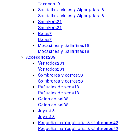
Tacones
19
Sandalias, Mules y Alpargatas
16
Sandalias, Mules y Alpargatas
16
Sneakers
21
Sneakers
21
Botas
7
Botas
7
Mocasines y Bailarinas
16
Mocasines y Bailarinas
16
Accesorios
239
Ver todos
231
Ver todos
231
Sombreros y gorros
53
Sombreros y gorros
53
Pañuelos de seda
18
Pañuelos de seda
18
Gafas de sol
32
Gafas de sol
32
Joyas
18
Joyas
18
Pequeña marroquinería & Cinturones
42
Pequeña marroquinería & Cinturones
42