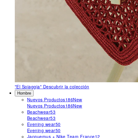
"El Spiaggia"
Descubrir la colección
Hombre
Nuevos Productos
186
New
Nuevos Productos
186
New
Beachwear
53
Beachwear
53
Evening wear
50
Evening wear
50
Jacquemus + Nike Team France
12