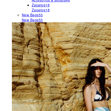
Accesorios & Bolsos
48
Zapatos
18
Zapatos
18
New Bags
53
New Bags
53