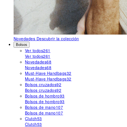
Novedades
Descubrir la colección
Bolsos
Ver todos
261
Ver todos
261
Novedades
68
Novedades
68
Must-Have Handbags
32
Must-Have Handbags
32
Bolsos cruzados
92
Bolsos cruzados
92
Bolsos de hombro
93
Bolsos de hombro
93
Bolsos de mano
107
Bolsos de mano
107
Clutch
53
Clutch
53