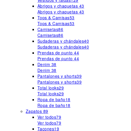
Vestidos y faldas
129
Abrigos y chaquetas
43
Abrigos y chaquetas
43
Tops & Camisas
53
Tops & Camisas
53
Camisetas
86
Camisetas
86
Sudaderas y chándales
40
Sudaderas y chándales
40
Prendas de punto
44
Prendas de punto
44
Denim
38
Denim
38
Pantalones y shorts
39
Pantalones y shorts
39
Total looks
29
Total looks
29
Ropa de baño
18
Ropa de baño
18
Zapatos
89
Ver todos
79
Ver todos
79
Tacones
19