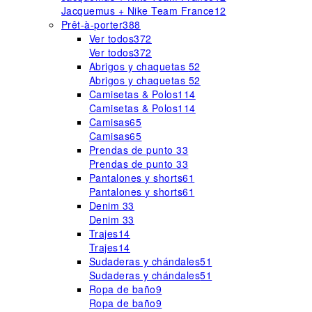
Jacquemus + Nike Team France
12
Prêt-à-porter
388
Ver todos
372
Ver todos
372
Abrigos y chaquetas
52
Abrigos y chaquetas
52
Camisetas & Polos
114
Camisetas & Polos
114
Camisas
65
Camisas
65
Prendas de punto
33
Prendas de punto
33
Pantalones y shorts
61
Pantalones y shorts
61
Denim
33
Denim
33
Trajes
14
Trajes
14
Sudaderas y chándales
51
Sudaderas y chándales
51
Ropa de baño
9
Ropa de baño
9