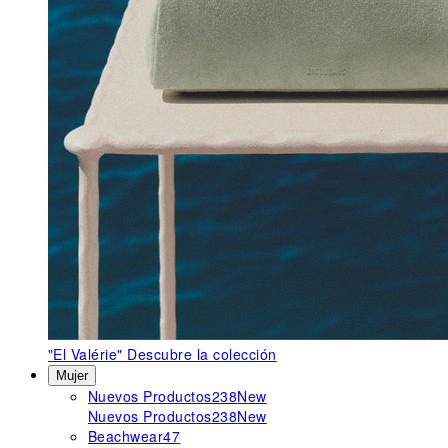
"El Valérie"
Descubre la colección
Mujer
Nuevos Productos
238
New
Nuevos Productos
238
New
Beachwear
47