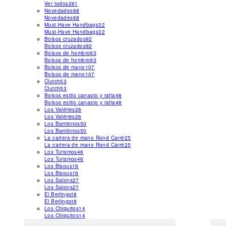
Ver todos
261
Novedades
68
Novedades
68
Must-Have Handbags
32
Must-Have Handbags
32
Bolsos cruzados
92
Bolsos cruzados
92
Bolsos de hombro
93
Bolsos de hombro
93
Bolsos de mano
107
Bolsos de mano
107
Clutch
53
Clutch
53
Bolsos estilo canasto y rafia
48
Bolsos estilo canasto y rafia
48
Los Valéries
26
Los Valéries
26
Los Bambinos
50
Los Bambinos
50
La cartera de mano Rond Carré
25
La cartera de mano Rond Carré
25
Los Turismos
46
Los Turismos
46
Los Bisous
16
Los Bisous
16
Los Salons
27
Los Salons
27
El Berlingot
8
El Berlingot
8
Los Chiquitos
14
Los Chiquitos
14