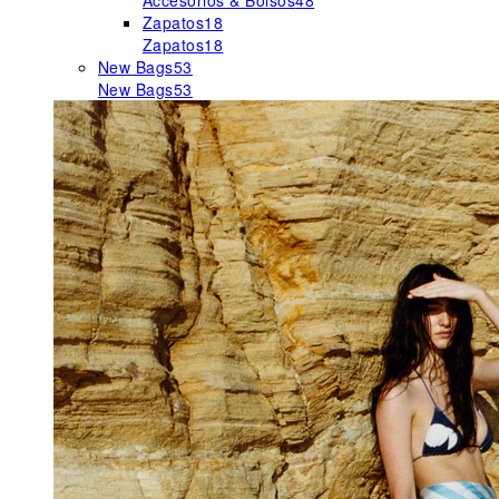
Accesorios & Bolsos
48
Zapatos
18
Zapatos
18
New Bags
53
New Bags
53