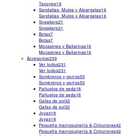
Tacones
19
Sandalias, Mules y Alpargatas
16
Sandalias, Mules y Alpargatas
16
Sneakers
21
Sneakers
21
Botas
7
Botas
7
Mocasines y Bailarinas
16
Mocasines y Bailarinas
16
Accesorios
239
Ver todos
231
Ver todos
231
Sombreros y gorros
53
Sombreros y gorros
53
Pañuelos de seda
18
Pañuelos de seda
18
Gafas de sol
32
Gafas de sol
32
Joyas
18
Joyas
18
Pequeña marroquinería & Cinturones
42
Pequeña marroquinería & Cinturones
42