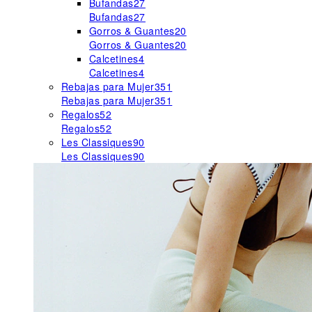
Bufandas
27
Bufandas
27
Gorros & Guantes
20
Gorros & Guantes
20
Calcetines
4
Calcetines
4
Rebajas para Mujer
351
Rebajas para Mujer
351
Regalos
52
Regalos
52
Les Classiques
90
Les Classiques
90