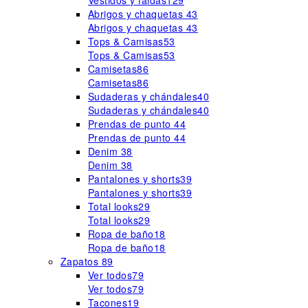
Vestidos y faldas
129
Abrigos y chaquetas
43
Abrigos y chaquetas
43
Tops & Camisas
53
Tops & Camisas
53
Camisetas
86
Camisetas
86
Sudaderas y chándales
40
Sudaderas y chándales
40
Prendas de punto
44
Prendas de punto
44
Denim
38
Denim
38
Pantalones y shorts
39
Pantalones y shorts
39
Total looks
29
Total looks
29
Ropa de baño
18
Ropa de baño
18
Zapatos
89
Ver todos
79
Ver todos
79
Tacones
19