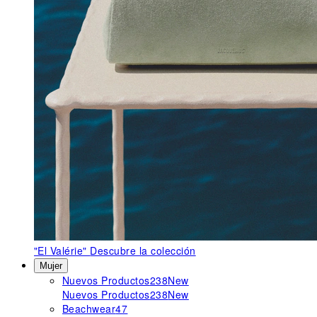
"El Valérie"
Descubre la colección
Mujer
Nuevos Productos
238
New
Nuevos Productos
238
New
Beachwear
47