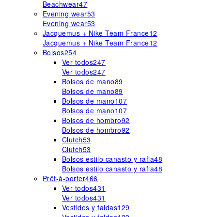
Beachwear
47
Evening wear
53
Evening wear
53
Jacquemus + Nike Team France
12
Jacquemus + Nike Team France
12
Bolsos
254
Ver todos
247
Ver todos
247
Bolsos de mano
89
Bolsos de mano
89
Bolsos de mano
107
Bolsos de mano
107
Bolsos de hombro
92
Bolsos de hombro
92
Clutch
53
Clutch
53
Bolsos estilo canasto y rafia
48
Bolsos estilo canasto y rafia
48
Prêt-à-porter
466
Ver todos
431
Ver todos
431
Vestidos y faldas
129