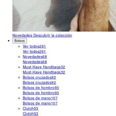
Novedades
Descubrir la colección
Bolsos
Ver todos
261
Ver todos
261
Novedades
68
Novedades
68
Must-Have Handbags
32
Must-Have Handbags
32
Bolsos cruzados
92
Bolsos cruzados
92
Bolsos de hombro
93
Bolsos de hombro
93
Bolsos de mano
107
Bolsos de mano
107
Clutch
53
Clutch
53