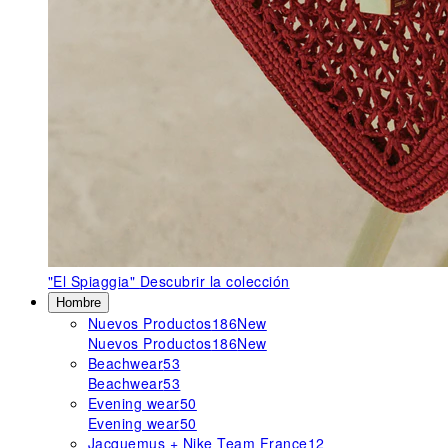
"El Spiaggia"
Descubrir la colección
Hombre
Nuevos Productos
186
New
Nuevos Productos
186
New
Beachwear
53
Beachwear
53
Evening wear
50
Evening wear
50
Jacquemus + Nike Team France
12