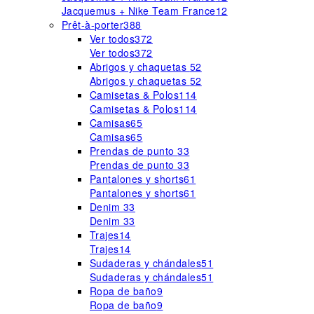
Jacquemus + Nike Team France
12
Prêt-à-porter
388
Ver todos
372
Ver todos
372
Abrigos y chaquetas
52
Abrigos y chaquetas
52
Camisetas & Polos
114
Camisetas & Polos
114
Camisas
65
Camisas
65
Prendas de punto
33
Prendas de punto
33
Pantalones y shorts
61
Pantalones y shorts
61
Denim
33
Denim
33
Trajes
14
Trajes
14
Sudaderas y chándales
51
Sudaderas y chándales
51
Ropa de baño
9
Ropa de baño
9