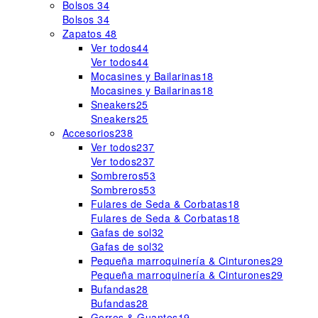
Bolsos
34
Bolsos
34
Zapatos
48
Ver todos
44
Ver todos
44
Mocasines y Bailarinas
18
Mocasines y Bailarinas
18
Sneakers
25
Sneakers
25
Accesorios
238
Ver todos
237
Ver todos
237
Sombreros
53
Sombreros
53
Fulares de Seda & Corbatas
18
Fulares de Seda & Corbatas
18
Gafas de sol
32
Gafas de sol
32
Pequeña marroquinería & Cinturones
29
Pequeña marroquinería & Cinturones
29
Bufandas
28
Bufandas
28
Gorros & Guantes
19