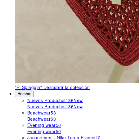
"El Spiaggia"
Descubrir la colección
Hombre
Nuevos Productos
186
New
Nuevos Productos
186
New
Beachwear
53
Beachwear
53
Evening wear
50
Evening wear
50
Jacquemus + Nike Team France
12