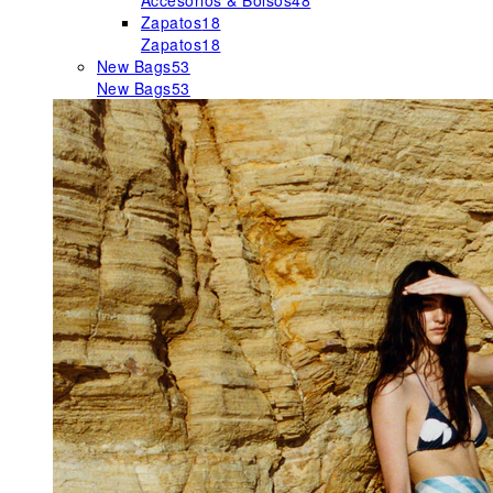
Accesorios & Bolsos
48
Zapatos
18
Zapatos
18
New Bags
53
New Bags
53