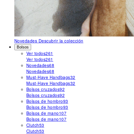
Novedades
Descubrir la colección
Bolsos
Ver todos
261
Ver todos
261
Novedades
68
Novedades
68
Must-Have Handbags
32
Must-Have Handbags
32
Bolsos cruzados
92
Bolsos cruzados
92
Bolsos de hombro
93
Bolsos de hombro
93
Bolsos de mano
107
Bolsos de mano
107
Clutch
53
Clutch
53