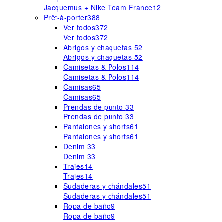
Jacquemus + Nike Team France
12
Prêt-à-porter
388
Ver todos
372
Ver todos
372
Abrigos y chaquetas
52
Abrigos y chaquetas
52
Camisetas & Polos
114
Camisetas & Polos
114
Camisas
65
Camisas
65
Prendas de punto
33
Prendas de punto
33
Pantalones y shorts
61
Pantalones y shorts
61
Denim
33
Denim
33
Trajes
14
Trajes
14
Sudaderas y chándales
51
Sudaderas y chándales
51
Ropa de baño
9
Ropa de baño
9