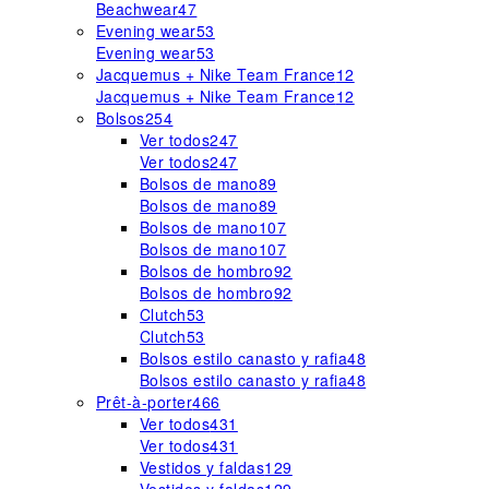
Beachwear
47
Evening wear
53
Evening wear
53
Jacquemus + Nike Team France
12
Jacquemus + Nike Team France
12
Bolsos
254
Ver todos
247
Ver todos
247
Bolsos de mano
89
Bolsos de mano
89
Bolsos de mano
107
Bolsos de mano
107
Bolsos de hombro
92
Bolsos de hombro
92
Clutch
53
Clutch
53
Bolsos estilo canasto y rafia
48
Bolsos estilo canasto y rafia
48
Prêt-à-porter
466
Ver todos
431
Ver todos
431
Vestidos y faldas
129