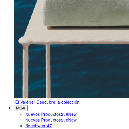
"El Valérie"
Descubre la colección
Mujer
Nuevos Productos
238
New
Nuevos Productos
238
New
Beachwear
47