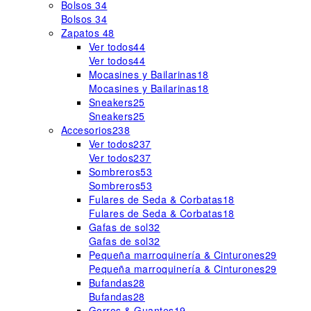
Bolsos
34
Bolsos
34
Zapatos
48
Ver todos
44
Ver todos
44
Mocasines y Bailarinas
18
Mocasines y Bailarinas
18
Sneakers
25
Sneakers
25
Accesorios
238
Ver todos
237
Ver todos
237
Sombreros
53
Sombreros
53
Fulares de Seda & Corbatas
18
Fulares de Seda & Corbatas
18
Gafas de sol
32
Gafas de sol
32
Pequeña marroquinería & Cinturones
29
Pequeña marroquinería & Cinturones
29
Bufandas
28
Bufandas
28
Gorros & Guantes
19