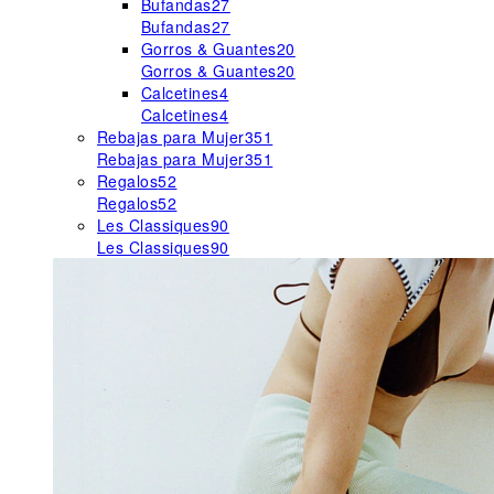
Bufandas
27
Bufandas
27
Gorros & Guantes
20
Gorros & Guantes
20
Calcetines
4
Calcetines
4
Rebajas para Mujer
351
Rebajas para Mujer
351
Regalos
52
Regalos
52
Les Classiques
90
Les Classiques
90