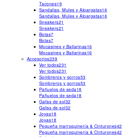
Tacones
19
Sandalias, Mules y Alpargatas
16
Sandalias, Mules y Alpargatas
16
Sneakers
21
Sneakers
21
Botas
7
Botas
7
Mocasines y Bailarinas
16
Mocasines y Bailarinas
16
Accesorios
239
Ver todos
231
Ver todos
231
Sombreros y gorros
53
Sombreros y gorros
53
Pañuelos de seda
18
Pañuelos de seda
18
Gafas de sol
32
Gafas de sol
32
Joyas
18
Joyas
18
Pequeña marroquinería & Cinturones
42
Pequeña marroquinería & Cinturones
42