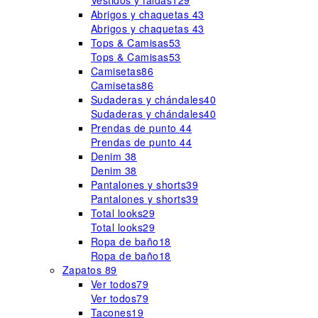
Vestidos y faldas
129
Abrigos y chaquetas
43
Abrigos y chaquetas
43
Tops & Camisas
53
Tops & Camisas
53
Camisetas
86
Camisetas
86
Sudaderas y chándales
40
Sudaderas y chándales
40
Prendas de punto
44
Prendas de punto
44
Denim
38
Denim
38
Pantalones y shorts
39
Pantalones y shorts
39
Total looks
29
Total looks
29
Ropa de baño
18
Ropa de baño
18
Zapatos
89
Ver todos
79
Ver todos
79
Tacones
19