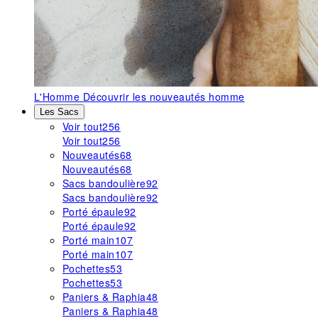
L'Homme
Découvrir les nouveautés homme
Les Sacs
Voir tout
256
Voir tout
256
Nouveautés
68
Nouveautés
68
Sacs bandoulière
92
Sacs bandoulière
92
Porté épaule
92
Porté épaule
92
Porté main
107
Porté main
107
Pochettes
53
Pochettes
53
Paniers & Raphia
48
Paniers & Raphia
48