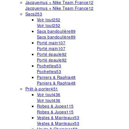
Jacquemus + Nike Team France
12
Jacquemus + Nike Team France
12
Sacs
253
Voir tout
252
Voir tout
252
Sacs bandoulière
89
Sacs bandoulière
89
Porté main
107
Porté main
107
Porté épaule
92
Porté épaule
92
Pochettes
53
Pochettes
53
Paniers & Raphia
48
Paniers & Raphia
48
Prêt-à-porter
451
Voir tout
436
Voir tout
436
Robes & Jupes
115
Robes & Jupes
115
Vestes & Manteaux
53
Vestes & Manteaux
53