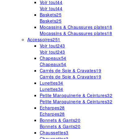
Voir tout
44
Voir tout
44
Baskets
25
Baskets
25
Mocassins & Chaussures plates
18
Mocassins & Chaussures plates
18
Accessoires
251
Voir tout
243
Voir tout
243
Chapeaux
54
Chapeaux
54
Carrés de Soie & Cravates
19
Carrés de Soie & Cravates
19
Lunettes
34
Lunettes
34
Petite Maroquinerie & Ceintures
32
Petite Maroquinerie & Ceintures
32
Echarpes
28
Echarpes
28
Bonnets & Gants
20
Bonnets & Gants
20
Chaussettes
3
Chaussettes
3