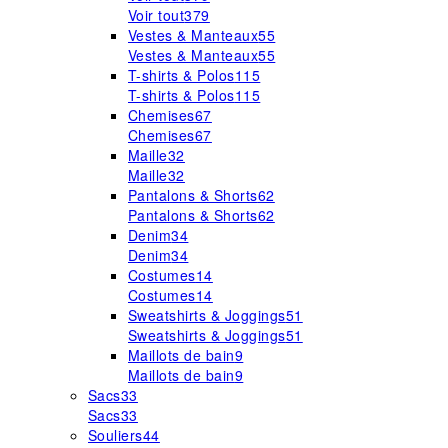
Voir tout
379
Vestes & Manteaux
55
Vestes & Manteaux
55
T-shirts & Polos
115
T-shirts & Polos
115
Chemises
67
Chemises
67
Maille
32
Maille
32
Pantalons & Shorts
62
Pantalons & Shorts
62
Denim
34
Denim
34
Costumes
14
Costumes
14
Sweatshirts & Joggings
51
Sweatshirts & Joggings
51
Maillots de bain
9
Maillots de bain
9
Sacs
33
Sacs
33
Souliers
44