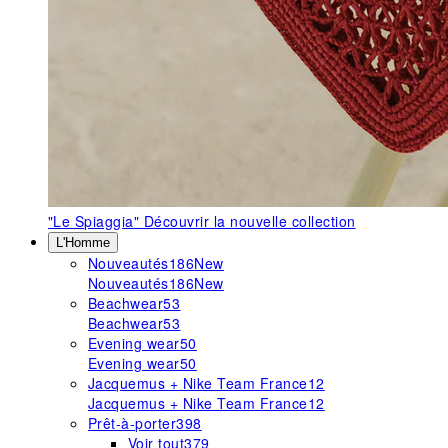
"Le Spiaggia"
Découvrir la nouvelle collection
L'Homme
Nouveautés
186
New
Nouveautés
186
New
Beachwear
53
Beachwear
53
Evening wear
50
Evening wear
50
Jacquemus + Nike Team France
12
Jacquemus + Nike Team France
12
Prêt-à-porter
398
Voir tout
379