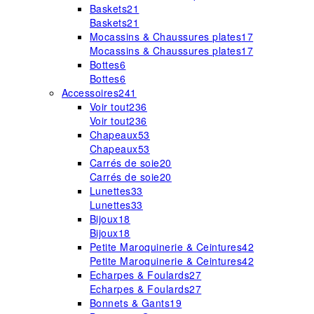
Baskets
21
Baskets
21
Mocassins & Chaussures plates
17
Mocassins & Chaussures plates
17
Bottes
6
Bottes
6
Accessoires
241
Voir tout
236
Voir tout
236
Chapeaux
53
Chapeaux
53
Carrés de soie
20
Carrés de soie
20
Lunettes
33
Lunettes
33
Bijoux
18
Bijoux
18
Petite Maroquinerie & Ceintures
42
Petite Maroquinerie & Ceintures
42
Echarpes & Foulards
27
Echarpes & Foulards
27
Bonnets & Gants
19