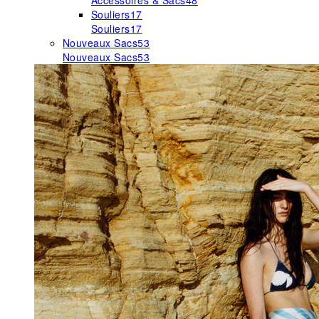
Accessoires & Sacs
48
Souliers
17
Souliers
17
Nouveaux Sacs
53
Nouveaux Sacs
53