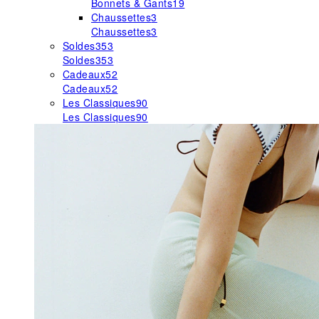
Bonnets & Gants
19
Chaussettes
3
Chaussettes
3
Soldes
353
Soldes
353
Cadeaux
52
Cadeaux
52
Les Classiques
90
Les Classiques
90