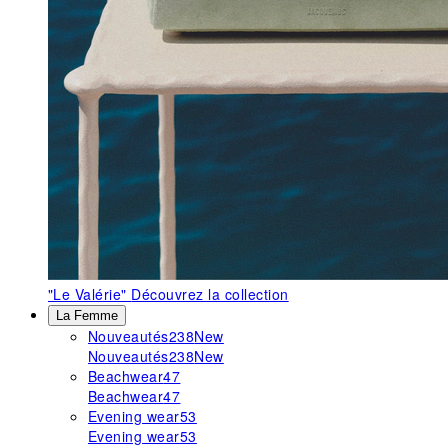
"Le Valérie"
Découvrez la collection
La Femme
Nouveautés
238
New
Nouveautés
238
New
Beachwear
47
Beachwear
47
Evening wear
53
Evening wear
53