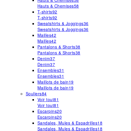
Hauts & Chemises
58
Hauts & Chemises
58
T-shirts
92
T-shirts
92
Sweatshirts & Joggings
36
Sweatshirts & Joggings
36
Mailles
42
Mailles
42
Pantalons & Shorts
38
Pantalons & Shorts
38
Denim
37
Denim
37
Ensembles
31
Ensembles
31
Maillots de bain
19
Maillots de bain
19
Souliers
84
Voir tout
81
Voir tout
81
Escarpins
20
Escarpins
20
Sandales, Mules & Espadrilles
18
Sandales, Mules & Espadrilles
18