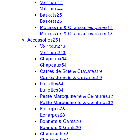
Voir tout
44
Voir tout
44
Baskets
25
Baskets
25
Mocassins & Chaussures plates
18
Mocassins & Chaussures plates
18
Accessoires
251
Voir tout
243
Voir tout
243
Chapeaux
54
Chapeaux
54
Carrés de Soie & Cravates
19
Carrés de Soie & Cravates
19
Lunettes
34
Lunettes
34
Petite Maroquinerie & Ceintures
32
Petite Maroquinerie & Ceintures
32
Echarpes
28
Echarpes
28
Bonnets & Gants
20
Bonnets & Gants
20
Chaussettes
3
Chaussettes
3