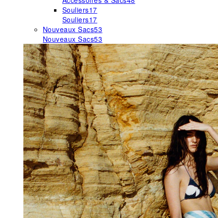
Accessoires & Sacs
48
Souliers
17
Souliers
17
Nouveaux Sacs
53
Nouveaux Sacs
53