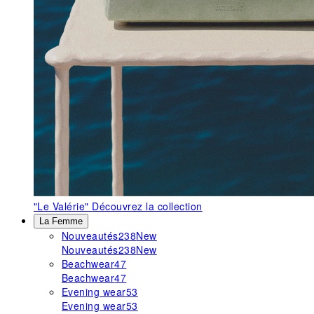
"Le Valérie"
Découvrez la collection
La Femme
Nouveautés
238
New
Nouveautés
238
New
Beachwear
47
Beachwear
47
Evening wear
53
Evening wear
53