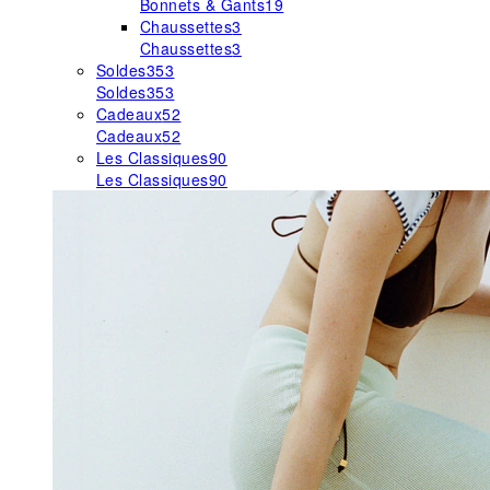
Bonnets & Gants
19
Chaussettes
3
Chaussettes
3
Soldes
353
Soldes
353
Cadeaux
52
Cadeaux
52
Les Classiques
90
Les Classiques
90