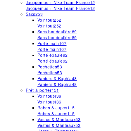
Jacquemus + Nike Team France
12
Jacquemus + Nike Team France
12
Sacs
253
Voir tout
252
Voir tout
252
Sacs bandoulière
89
Sacs bandoulière
89
Porté main
107
Porté main
107
Porté épaule
92
Porté épaule
92
Pochettes
53
Pochettes
53
Paniers & Raphia
48
Paniers & Raphia
48
Prêt-à-porter
451
Voir tout
436
Voir tout
436
Robes & Jupes
115
Robes & Jupes
115
Vestes & Manteaux
53
Vestes & Manteaux
53