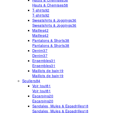
Hauts & Chemises
58
Hauts & Chemises
58
T-shirts
92
T-shirts
92
Sweatshirts & Joggings
36
Sweatshirts & Joggings
36
Mailles
42
Mailles
42
Pantalons & Shorts
38
Pantalons & Shorts
38
Denim
37
Denim
37
Ensembles
31
Ensembles
31
Maillots de bain
19
Maillots de bain
19
Souliers
84
Voir tout
81
Voir tout
81
Escarpins
20
Escarpins
20
Sandales, Mules & Espadrilles
18
Sandales, Mules & Espadrilles
18