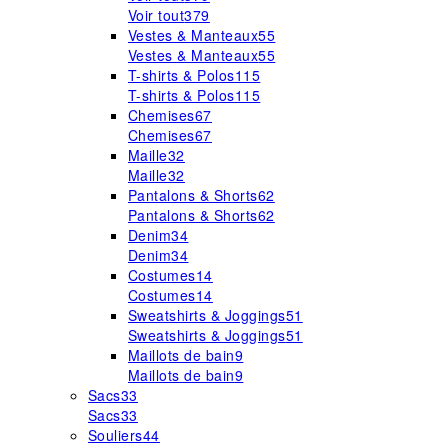
Voir tout
379
Vestes & Manteaux
55
Vestes & Manteaux
55
T-shirts & Polos
115
T-shirts & Polos
115
Chemises
67
Chemises
67
Maille
32
Maille
32
Pantalons & Shorts
62
Pantalons & Shorts
62
Denim
34
Denim
34
Costumes
14
Costumes
14
Sweatshirts & Joggings
51
Sweatshirts & Joggings
51
Maillots de bain
9
Maillots de bain
9
Sacs
33
Sacs
33
Souliers
44