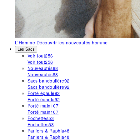
L'Homme
Découvrir les nouveautés homme
Les Sacs
Voir tout
256
Voir tout
256
Nouveautés
68
Nouveautés
68
Sacs bandoulière
92
Sacs bandoulière
92
Porté épaule
92
Porté épaule
92
Porté main
107
Porté main
107
Pochettes
53
Pochettes
53
Paniers & Raphia
48
Paniers & Raphia
48