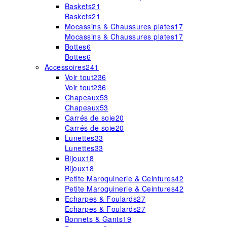
Baskets
21
Baskets
21
Mocassins & Chaussures plates
17
Mocassins & Chaussures plates
17
Bottes
6
Bottes
6
Accessoires
241
Voir tout
236
Voir tout
236
Chapeaux
53
Chapeaux
53
Carrés de soie
20
Carrés de soie
20
Lunettes
33
Lunettes
33
Bijoux
18
Bijoux
18
Petite Maroquinerie & Ceintures
42
Petite Maroquinerie & Ceintures
42
Echarpes & Foulards
27
Echarpes & Foulards
27
Bonnets & Gants
19