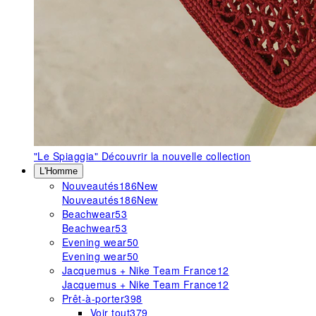
"Le Spiaggia"
Découvrir la nouvelle collection
L'Homme
Nouveautés
186
New
Nouveautés
186
New
Beachwear
53
Beachwear
53
Evening wear
50
Evening wear
50
Jacquemus + Nike Team France
12
Jacquemus + Nike Team France
12
Prêt-à-porter
398
Voir tout
379