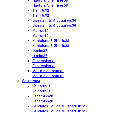
Hauts & Chemises
58
Hauts & Chemises
58
T-shirts
92
T-shirts
92
Sweatshirts & Joggings
36
Sweatshirts & Joggings
36
Mailles
42
Mailles
42
Pantalons & Shorts
38
Pantalons & Shorts
38
Denim
37
Denim
37
Ensembles
31
Ensembles
31
Maillots de bain
19
Maillots de bain
19
Souliers
84
Voir tout
81
Voir tout
81
Escarpins
20
Escarpins
20
Sandales, Mules & Espadrilles
18
Sandales, Mules & Espadrilles
18