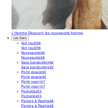
L'Homme
Découvrir les nouveautés homme
Les Sacs
Voir tout
256
Voir tout
256
Nouveautés
68
Nouveautés
68
Sacs bandoulière
92
Sacs bandoulière
92
Porté épaule
92
Porté épaule
92
Porté main
107
Porté main
107
Pochettes
53
Pochettes
53
Paniers & Raphia
48
Paniers & Raphia
48