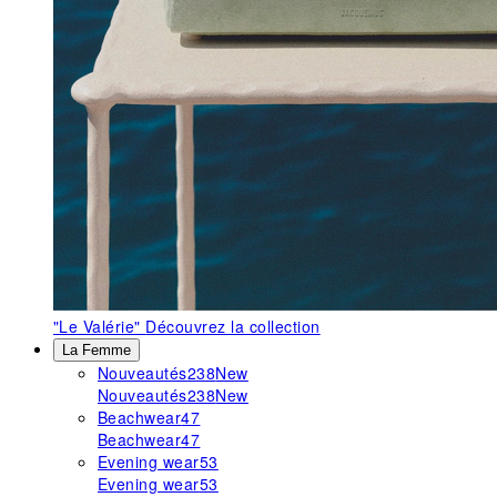
"Le Valérie"
Découvrez la collection
La Femme
Nouveautés
238
New
Nouveautés
238
New
Beachwear
47
Beachwear
47
Evening wear
53
Evening wear
53