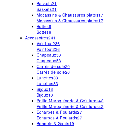
Baskets
21
Baskets
21
Mocassins & Chaussures plates
17
Mocassins & Chaussures plates
17
Bottes
6
Bottes
6
Accessoires
241
Voir tout
236
Voir tout
236
Chapeaux
53
Chapeaux
53
Carrés de soie
20
Carrés de soie
20
Lunettes
33
Lunettes
33
Bijoux
18
Bijoux
18
Petite Maroquinerie & Ceintures
42
Petite Maroquinerie & Ceintures
42
Echarpes & Foulards
27
Echarpes & Foulards
27
Bonnets & Gants
19