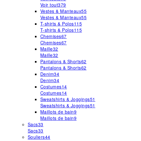
Voir tout
379
Vestes & Manteaux
55
Vestes & Manteaux
55
T-shirts & Polos
115
T-shirts & Polos
115
Chemises
67
Chemises
67
Maille
32
Maille
32
Pantalons & Shorts
62
Pantalons & Shorts
62
Denim
34
Denim
34
Costumes
14
Costumes
14
Sweatshirts & Joggings
51
Sweatshirts & Joggings
51
Maillots de bain
9
Maillots de bain
9
Sacs
33
Sacs
33
Souliers
44