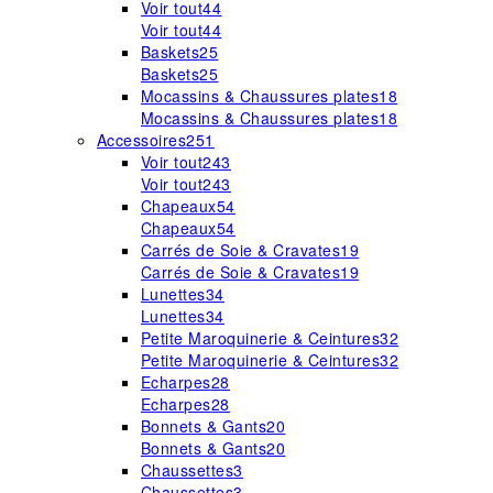
Voir tout
44
Voir tout
44
Baskets
25
Baskets
25
Mocassins & Chaussures plates
18
Mocassins & Chaussures plates
18
Accessoires
251
Voir tout
243
Voir tout
243
Chapeaux
54
Chapeaux
54
Carrés de Soie & Cravates
19
Carrés de Soie & Cravates
19
Lunettes
34
Lunettes
34
Petite Maroquinerie & Ceintures
32
Petite Maroquinerie & Ceintures
32
Echarpes
28
Echarpes
28
Bonnets & Gants
20
Bonnets & Gants
20
Chaussettes
3
Chaussettes
3