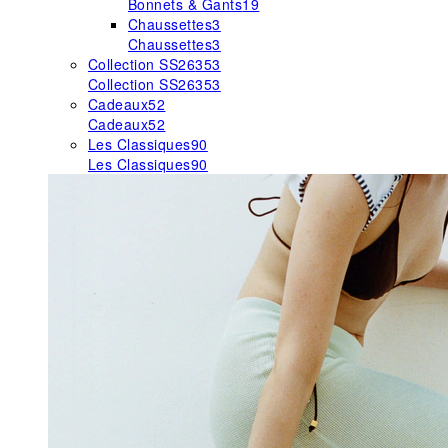
Bonnets & Gants
19
Chaussettes
3
Chaussettes
3
Collection SS26
353
Collection SS26
353
Cadeaux
52
Cadeaux
52
Les Classiques
90
Les Classiques
90