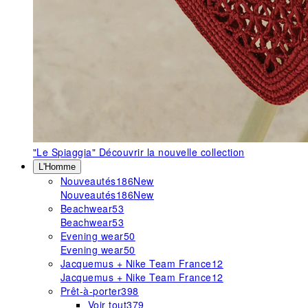
"Le Spiaggia"
Découvrir la nouvelle collection
L'Homme
Nouveautés
186
New
Nouveautés
186
New
Beachwear
53
Beachwear
53
Evening wear
50
Evening wear
50
Jacquemus + Nike Team France
12
Jacquemus + Nike Team France
12
Prêt-à-porter
398
Voir tout
379