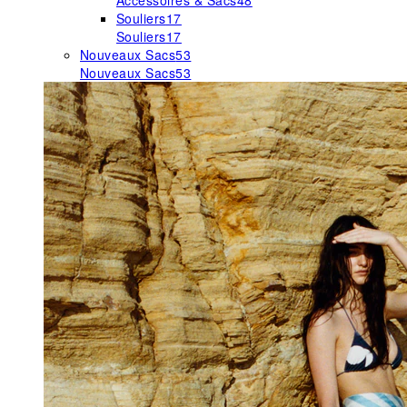
Accessoires & Sacs
48
Souliers
17
Souliers
17
Nouveaux Sacs
53
Nouveaux Sacs
53