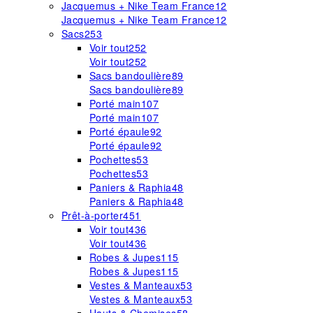
Jacquemus + Nike Team France
12
Jacquemus + Nike Team France
12
Sacs
253
Voir tout
252
Voir tout
252
Sacs bandoulière
89
Sacs bandoulière
89
Porté main
107
Porté main
107
Porté épaule
92
Porté épaule
92
Pochettes
53
Pochettes
53
Paniers & Raphia
48
Paniers & Raphia
48
Prêt-à-porter
451
Voir tout
436
Voir tout
436
Robes & Jupes
115
Robes & Jupes
115
Vestes & Manteaux
53
Vestes & Manteaux
53