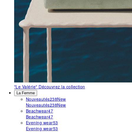
"Le Valérie"
Découvrez la collection
La Femme
Nouveautés
238
New
Nouveautés
238
New
Beachwear
47
Beachwear
47
Evening wear
53
Evening wear
53