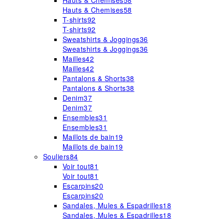
Hauts & Chemises
58
Hauts & Chemises
58
T-shirts
92
T-shirts
92
Sweatshirts & Joggings
36
Sweatshirts & Joggings
36
Mailles
42
Mailles
42
Pantalons & Shorts
38
Pantalons & Shorts
38
Denim
37
Denim
37
Ensembles
31
Ensembles
31
Maillots de bain
19
Maillots de bain
19
Souliers
84
Voir tout
81
Voir tout
81
Escarpins
20
Escarpins
20
Sandales, Mules & Espadrilles
18
Sandales, Mules & Espadrilles
18