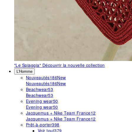
"Le Spiaggia"
Découvrir la nouvelle collection
L'Homme
Nouveautés
186
New
Nouveautés
186
New
Beachwear
53
Beachwear
53
Evening wear
50
Evening wear
50
Jacquemus + Nike Team France
12
Jacquemus + Nike Team France
12
Prêt-à-porter
398
Voir tout
379