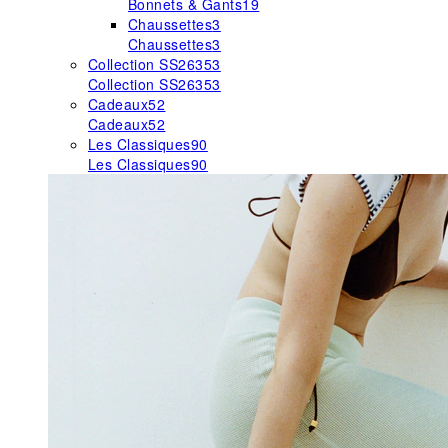
Bonnets & Gants
19
Chaussettes
3
Chaussettes
3
Collection SS26
353
Collection SS26
353
Cadeaux
52
Cadeaux
52
Les Classiques
90
Les Classiques
90