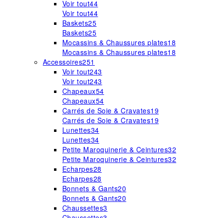
Voir tout
44
Voir tout
44
Baskets
25
Baskets
25
Mocassins & Chaussures plates
18
Mocassins & Chaussures plates
18
Accessoires
251
Voir tout
243
Voir tout
243
Chapeaux
54
Chapeaux
54
Carrés de Soie & Cravates
19
Carrés de Soie & Cravates
19
Lunettes
34
Lunettes
34
Petite Maroquinerie & Ceintures
32
Petite Maroquinerie & Ceintures
32
Echarpes
28
Echarpes
28
Bonnets & Gants
20
Bonnets & Gants
20
Chaussettes
3
Chaussettes
3