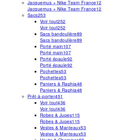
Jacquemus + Nike Team France
12
Jacquemus + Nike Team France
12
Sacs
253
Voir tout
252
Voir tout
252
Sacs bandoulière
89
Sacs bandoulière
89
Porté main
107
Porté main
107
Porté épaule
92
Porté épaule
92
Pochettes
53
Pochettes
53
Paniers & Raphia
48
Paniers & Raphia
48
Prêt-à-porter
451
Voir tout
436
Voir tout
436
Robes & Jupes
115
Robes & Jupes
115
Vestes & Manteaux
53
Vestes & Manteaux
53