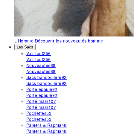
L'Homme
Découvrir les nouveautés homme
Les Sacs
Voir tout
256
Voir tout
256
Nouveautés
68
Nouveautés
68
Sacs bandoulière
92
Sacs bandoulière
92
Porté épaule
92
Porté épaule
92
Porté main
107
Porté main
107
Pochettes
53
Pochettes
53
Paniers & Raphia
48
Paniers & Raphia
48