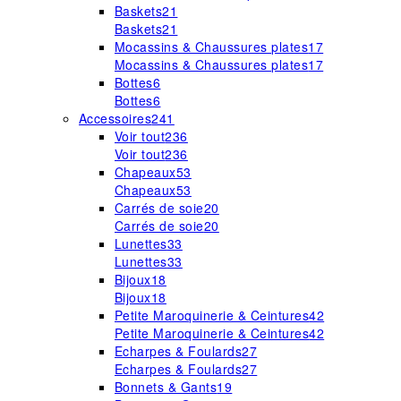
Baskets
21
Baskets
21
Mocassins & Chaussures plates
17
Mocassins & Chaussures plates
17
Bottes
6
Bottes
6
Accessoires
241
Voir tout
236
Voir tout
236
Chapeaux
53
Chapeaux
53
Carrés de soie
20
Carrés de soie
20
Lunettes
33
Lunettes
33
Bijoux
18
Bijoux
18
Petite Maroquinerie & Ceintures
42
Petite Maroquinerie & Ceintures
42
Echarpes & Foulards
27
Echarpes & Foulards
27
Bonnets & Gants
19