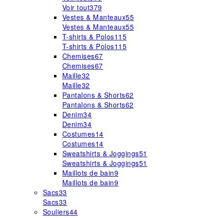
Voir tout
379
Vestes & Manteaux
55
Vestes & Manteaux
55
T-shirts & Polos
115
T-shirts & Polos
115
Chemises
67
Chemises
67
Maille
32
Maille
32
Pantalons & Shorts
62
Pantalons & Shorts
62
Denim
34
Denim
34
Costumes
14
Costumes
14
Sweatshirts & Joggings
51
Sweatshirts & Joggings
51
Maillots de bain
9
Maillots de bain
9
Sacs
33
Sacs
33
Souliers
44