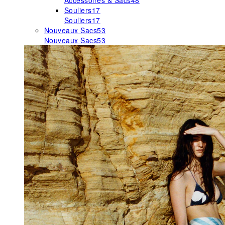
Accessoires & Sacs
48
Souliers
17
Souliers
17
Nouveaux Sacs
53
Nouveaux Sacs
53