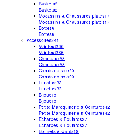
Baskets
21
Baskets
21
Mocassins & Chaussures plates
17
Mocassins & Chaussures plates
17
Bottes
6
Bottes
6
Accessoires
241
Voir tout
236
Voir tout
236
Chapeaux
53
Chapeaux
53
Carrés de soie
20
Carrés de soie
20
Lunettes
33
Lunettes
33
Bijoux
18
Bijoux
18
Petite Maroquinerie & Ceintures
42
Petite Maroquinerie & Ceintures
42
Echarpes & Foulards
27
Echarpes & Foulards
27
Bonnets & Gants
19