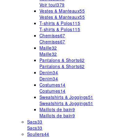
Voir tout
379
Vestes & Manteaux
55
Vestes & Manteaux
55
T-shirts & Polos
115
T-shirts & Polos
115
Chemises
67
Chemises
67
Maille
32
Maille
32
Pantalons & Shorts
62
Pantalons & Shorts
62
Denim
34
Denim
34
Costumes
14
Costumes
14
Sweatshirts & Joggings
51
Sweatshirts & Joggings
51
Maillots de bain
9
Maillots de bain
9
Sacs
33
Sacs
33
Souliers
44