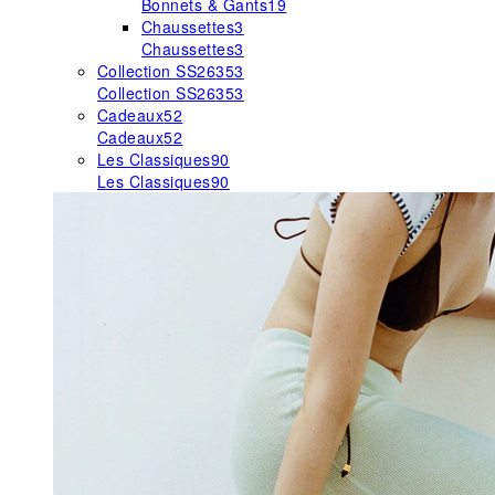
Bonnets & Gants
19
Chaussettes
3
Chaussettes
3
Collection SS26
353
Collection SS26
353
Cadeaux
52
Cadeaux
52
Les Classiques
90
Les Classiques
90