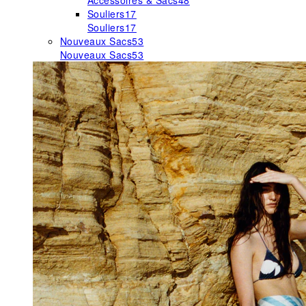
Accessoires & Sacs
48
Souliers
17
Souliers
17
Nouveaux Sacs
53
Nouveaux Sacs
53