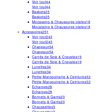
Voir tout
44
Voir tout
44
Baskets
25
Baskets
25
Mocassins & Chaussures plates
18
Mocassins & Chaussures plates
18
Accessoires
251
Voir tout
243
Voir tout
243
Chapeaux
54
Chapeaux
54
Carrés de Soie & Cravates
19
Carrés de Soie & Cravates
19
Lunettes
34
Lunettes
34
Petite Maroquinerie & Ceintures
32
Petite Maroquinerie & Ceintures
32
Echarpes
28
Echarpes
28
Bonnets & Gants
20
Bonnets & Gants
20
Chaussettes
3
Chaussettes
3