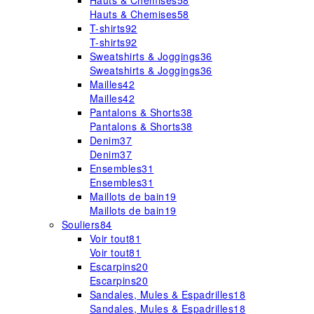
Hauts & Chemises
58
Hauts & Chemises
58
T-shirts
92
T-shirts
92
Sweatshirts & Joggings
36
Sweatshirts & Joggings
36
Mailles
42
Mailles
42
Pantalons & Shorts
38
Pantalons & Shorts
38
Denim
37
Denim
37
Ensembles
31
Ensembles
31
Maillots de bain
19
Maillots de bain
19
Souliers
84
Voir tout
81
Voir tout
81
Escarpins
20
Escarpins
20
Sandales, Mules & Espadrilles
18
Sandales, Mules & Espadrilles
18