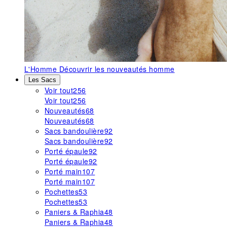
L'Homme
Découvrir les nouveautés homme
Les Sacs
Voir tout
256
Voir tout
256
Nouveautés
68
Nouveautés
68
Sacs bandoulière
92
Sacs bandoulière
92
Porté épaule
92
Porté épaule
92
Porté main
107
Porté main
107
Pochettes
53
Pochettes
53
Paniers & Raphia
48
Paniers & Raphia
48