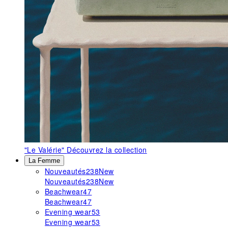
"Le Valérie"
Découvrez la collection
La Femme
Nouveautés
238
New
Nouveautés
238
New
Beachwear
47
Beachwear
47
Evening wear
53
Evening wear
53