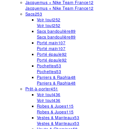
Jacquemus + Nike Team France
12
Jacquemus + Nike Team France
12
Sacs
253
Voir tout
252
Voir tout
252
Sacs bandoulière
89
Sacs bandoulière
89
Porté main
107
Porté main
107
Porté épaule
92
Porté épaule
92
Pochettes
53
Pochettes
53
Paniers & Raphia
48
Paniers & Raphia
48
Prêt-à-porter
451
Voir tout
436
Voir tout
436
Robes & Jupes
115
Robes & Jupes
115
Vestes & Manteaux
53
Vestes & Manteaux
53