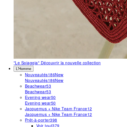
"Le Spiaggia"
Découvrir la nouvelle collection
L'Homme
Nouveautés
186
New
Nouveautés
186
New
Beachwear
53
Beachwear
53
Evening wear
50
Evening wear
50
Jacquemus + Nike Team France
12
Jacquemus + Nike Team France
12
Prêt-à-porter
398
Voir tout
379